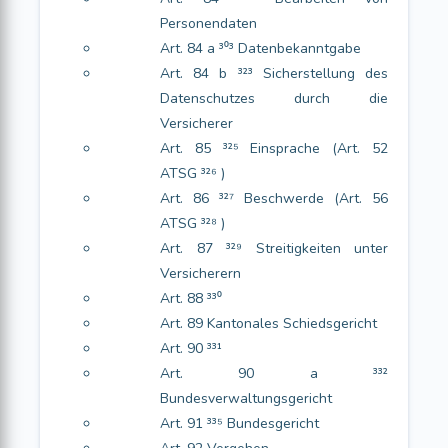
Personendaten
Art. 84 a ³⁰³ Datenbekanntgabe
Art. 84 b ³²³ Sicherstellung des
Datenschutzes durch die
Versicherer
Art. 85 ³²⁵ Einsprache (Art. 52
ATSG ³²⁶ )
Art. 86 ³²⁷ Beschwerde (Art. 56
ATSG ³²⁸ )
Art. 87 ³²⁹ Streitigkeiten unter
Versicherern
Art. 88 ³³⁰
Art. 89 Kantonales Schiedsgericht
Art. 90 ³³¹
Art. 90 a ³³²
Bundesverwaltungsgericht
Art. 91 ³³⁵ Bundesgericht