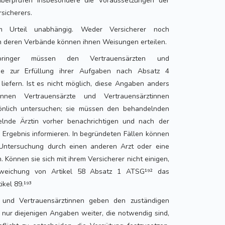
überprüfen insbesondere die Voraussetzungen der
rsicherers.
m Urteil unabhängig. Weder Versicherer noch
h deren Verbände können ihnen Weisungen erteilen.
bringer müssen den Vertrauensärzten und
die zur Erfüllung ihrer Aufgaben nach Absatz 4
iefern. Ist es nicht möglich, diese Angaben anders
nen Vertrauensärzte und Vertrauensärztinnen
önlich untersuchen; sie müssen den behandelnden
lnde Ärztin vorher benachrichtigen und nach der
Ergebnis informieren. In begründeten Fällen können
 Untersuchung durch einen anderen Arzt oder eine
. Können sie sich mit ihrem Versicherer nicht einigen,
bweichung von Artikel 58 Absatz 1 ATSG¹⁹² das
ikel 89.¹⁹³
e und Vertrauensärztinnen geben den zuständigen
r nur diejenigen Angaben weiter, die notwendig sind,