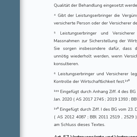
Qualität der Behandlung eingesetzt werde
⁴ Gibt der Leistungserbringer die Vergün
versicherte Person oder der Versicherer 
⁵ Leistungserbringer und Versichere
Massnahmen zur Sicherstellung der Wirtsc
Sie sorgen insbesondere dafür, dass 
unnötig wiederholt werden, wenn Versich
konsultieren.
⁶ Leistungserbringer und Versicherer le
Kontrolle der Wirtschaftlichkeit fest.¹⁹⁰
¹⁸⁹ Eingefügt durch Anhang Ziff. 4 des BG 
Jan. 2020 ( AS 2017 2745 ; 2019 1393 ; BBl
¹⁹⁰ Eingefügt durch Ziff. I des BG vom 23. D
( AS 2012 4087 ; BBl 2011 2519 , 2529 )
am Schluss dieses Textes.