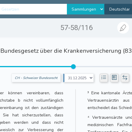
57-58/116
Bundesgesetz über die Krankenversicherung (8
CH - Schweizer Bundesrecht
nger können vereinbaren, dass
³ Eine kantonale Ärzt
hstabe b nicht vollumfänglich
Vertrauensärztin au
reinbarung ist den zuständigen
entscheidet das Schieds
 Sie hat sicherzustellen, dass
⁴ Vertrauensärzte und
gegeben werden und dass nicht
medizinischen Fachf
weislich zur Verbesserung der