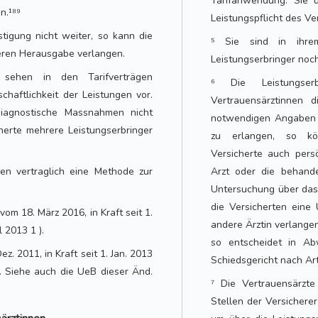
Tarifanwendung. Sie 
n.¹⁸⁹
Leistungspflicht des Ve
stigung nicht weiter, so kann die
⁵ Sie sind in ihre
deren Herausgabe verlangen.
Leistungserbringer noc
r sehen in den Tarifverträgen
⁶ Die Leistungser
haftlichkeit der Leistungen vor.
Vertrauensärztinnen 
diagnostische Massnahmen nicht
notwendigen Angaben l
erte mehrere Leistungserbringer
zu erlangen, so kön
Versicherte auch pers
gen vertraglich eine Methode zur
Arzt oder die behande
Untersuchung über das 
die Versicherten eine
vom 18. März 2016, in Kraft seit 1.
andere Ärztin verlangen
 2013 1 ).
so entscheidet in A
ez. 2011, in Kraft seit 1. Jan. 2013
Schiedsgericht nach Art
. Siehe auch die UeB dieser Änd.
⁷ Die Vertrauensärzt
Stellen der Versichere