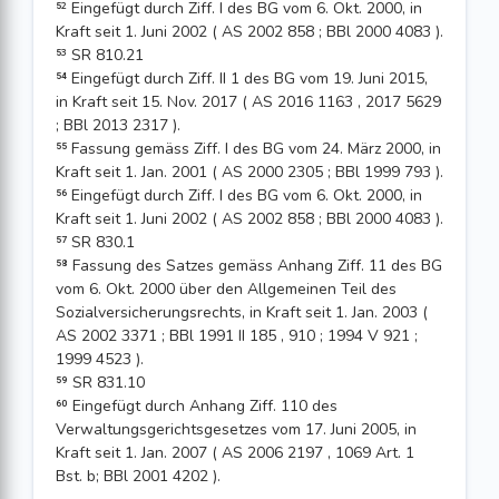
⁵² Eingefügt durch Ziff. I des BG vom 6. Okt. 2000, in
Kraft seit 1. Juni 2002 ( AS 2002 858 ; BBl 2000 4083 ).
⁵³ SR 810.21
⁵⁴ Eingefügt durch Ziff. II 1 des BG vom 19. Juni 2015,
in Kraft seit 15. Nov. 2017 ( AS 2016 1163 , 2017 5629
; BBl 2013 2317 ).
⁵⁵ Fassung gemäss Ziff. I des BG vom 24. März 2000, in
Kraft seit 1. Jan. 2001 ( AS 2000 2305 ; BBl 1999 793 ).
⁵⁶ Eingefügt durch Ziff. I des BG vom 6. Okt. 2000, in
Kraft seit 1. Juni 2002 ( AS 2002 858 ; BBl 2000 4083 ).
⁵⁷ SR 830.1
⁵⁸ Fassung des Satzes gemäss Anhang Ziff. 11 des BG
vom 6. Okt. 2000 über den Allgemeinen Teil des
Sozialversicherungsrechts, in Kraft seit 1. Jan. 2003 (
AS 2002 3371 ; BBl 1991 II 185 , 910 ; 1994 V 921 ;
1999 4523 ).
⁵⁹ SR 831.10
⁶⁰ Eingefügt durch Anhang Ziff. 110 des
Verwaltungsgerichtsgesetzes vom 17. Juni 2005, in
Kraft seit 1. Jan. 2007 ( AS 2006 2197 , 1069 Art. 1
Bst. b; BBl 2001 4202 ).