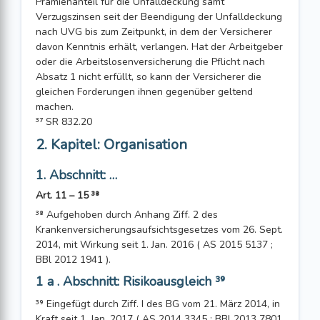
Prämienanteil für die Unfalldeckung samt
Verzugszinsen seit der Beendigung der Unfalldeckung
nach UVG bis zum Zeitpunkt, in dem der Versicherer
davon Kenntnis erhält, verlangen. Hat der Arbeitgeber
oder die Arbeitslosenversicherung die Pflicht nach
Absatz 1 nicht erfüllt, so kann der Versicherer die
gleichen Forderungen ihnen gegenüber geltend
machen.
³⁷ SR 832.20
2. Kapitel: Organisation
1. Abschnitt: …
Art. 11 – 15 ³⁸
³⁸ Aufgehoben durch Anhang Ziff. 2 des
Krankenversicherungsaufsichtsgesetzes vom 26. Sept.
2014, mit Wirkung seit 1. Jan. 2016 ( AS 2015 5137 ;
BBl 2012 1941 ).
1 a . Abschnitt: Risikoausgleich ³⁹
³⁹ Eingefügt durch Ziff. I des BG vom 21. März 2014, in
Kraft seit 1. Jan. 2017 ( AS 2014 3345 ; BBl 2013 7801