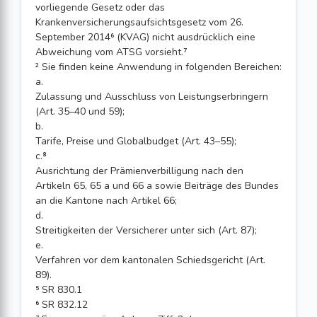
vorliegende Gesetz oder das
Krankenversicherungsaufsichtsgesetz vom 26.
September 2014⁶ (KVAG) nicht ausdrücklich eine
Abweichung vom ATSG vorsieht.⁷
² Sie finden keine Anwendung in folgenden Bereichen:
a.
Zulassung und Ausschluss von Leistungserbringern
(Art. 35–40 und 59);
b.
Tarife, Preise und Globalbudget (Art. 43–55);
c.⁸
Ausrichtung der Prämienverbilligung nach den
Artikeln 65, 65 a und 66 a sowie Beiträge des Bundes
an die Kantone nach Artikel 66;
d.
Streitigkeiten der Versicherer unter sich (Art. 87);
e.
Verfahren vor dem kantonalen Schiedsgericht (Art.
89).
⁵ SR 830.1
⁶ SR 832.12