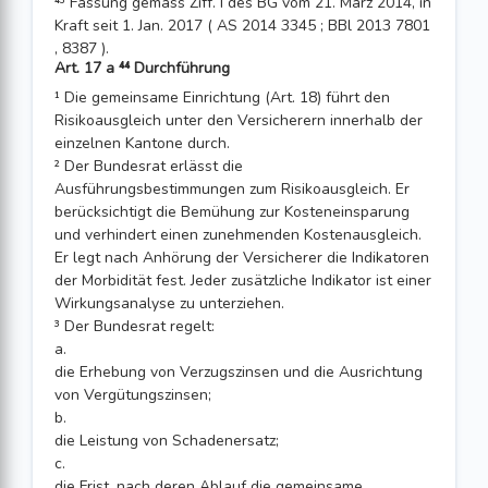
⁴³ Fassung gemäss Ziff. I des BG vom 21. März 2014, in
Kraft seit 1. Jan. 2017 ( AS 2014 3345 ; BBl 2013 7801
, 8387 ).
Art. 17 a ⁴⁴ Durchführung
¹ Die gemeinsame Einrichtung (Art. 18) führt den
Risikoausgleich unter den Versicherern innerhalb der
einzelnen Kantone durch.
² Der Bundesrat erlässt die
Ausführungsbestimmungen zum Risikoausgleich. Er
berücksichtigt die Bemühung zur Kosteneinsparung
und verhindert einen zunehmenden Kostenausgleich.
Er legt nach Anhörung der Versicherer die Indikatoren
der Morbidität fest. Jeder zusätzliche Indikator ist einer
Wirkungsanalyse zu unterziehen.
³ Der Bundesrat regelt:
a.
die Erhebung von Verzugszinsen und die Ausrichtung
von Vergütungszinsen;
b.
die Leistung von Schadenersatz;
c.
die Frist, nach deren Ablauf die gemeinsame