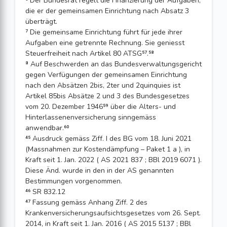
⁶ Der Bundesrat regelt die Finanzierung der Aufgaben,
die er der gemeinsamen Einrichtung nach Absatz 3
überträgt.
⁷ Die gemeinsame Einrichtung führt für jede ihrer
Aufgaben eine getrennte Rechnung. Sie geniesst
Steuerfreiheit nach Artikel 80 ATSG⁵⁷.⁵⁸
⁸ Auf Beschwerden an das Bundesverwaltungsgericht
gegen Verfügungen der gemeinsamen Einrichtung
nach den Absätzen 2bis, 2ter und 2quinquies ist
Artikel 85bis Absätze 2 und 3 des Bundesgesetzes
vom 20. Dezember 1946⁵⁹ über die Alters- und
Hinterlassenenversicherung sinngemäss
anwendbar.⁶⁰
⁴⁵ Ausdruck gemäss Ziff. I des BG vom 18. Juni 2021
(Massnahmen zur Kostendämpfung – Paket 1 a ), in
Kraft seit 1. Jan. 2022 ( AS 2021 837 ; BBl 2019 6071 ).
Diese Änd. wurde in den in der AS genannten
Bestimmungen vorgenommen.
⁴⁶ SR 832.12
⁴⁷ Fassung gemäss Anhang Ziff. 2 des
Krankenversicherungsaufsichtsgesetzes vom 26. Sept.
2014, in Kraft seit 1. Jan. 2016 ( AS 2015 5137 ; BBl