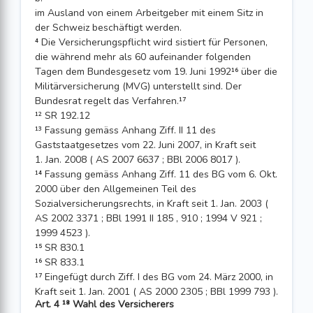
im Ausland von einem Arbeitgeber mit einem Sitz in
der Schweiz beschäftigt werden.
⁴ Die Versicherungspflicht wird sistiert für Personen,
die während mehr als 60 aufeinander folgenden
Tagen dem Bundesgesetz vom 19. Juni 1992¹⁶ über die
Militärversicherung (MVG) unterstellt sind. Der
Bundesrat regelt das Verfahren.¹⁷
¹² SR 192.12
¹³ Fassung gemäss Anhang Ziff. II 11 des
Gaststaatgesetzes vom 22. Juni 2007, in Kraft seit
1. Jan. 2008 ( AS 2007 6637 ; BBl 2006 8017 ).
¹⁴ Fassung gemäss Anhang Ziff. 11 des BG vom 6. Okt.
2000 über den Allgemeinen Teil des
Sozialversicherungsrechts, in Kraft seit 1. Jan. 2003 (
AS 2002 3371 ; BBl 1991 II 185 , 910 ; 1994 V 921 ;
1999 4523 ).
¹⁵ SR 830.1
¹⁶ SR 833.1
¹⁷ Eingefügt durch Ziff. I des BG vom 24. März 2000, in
Kraft seit 1. Jan. 2001 ( AS 2000 2305 ; BBl 1999 793 ).
Art. 4 ¹⁸ Wahl des Versicherers