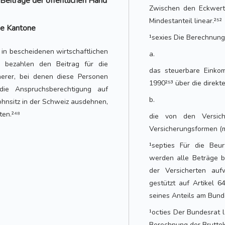
 Beiträge der öffentlichen Hand
Zwischen den Eckwert
Mindestanteil linear.²⁵²
die Kantone
¹sexies Die Berechnung 
in bescheidenen wirtschaftlichen
a.
ie bezahlen den Beitrag für die
das steuerbare Eink
cherer, bei denen diese Personen
1990²⁵³ über die direkt
die Anspruchsberechtigung auf
b.
hnsitz in der Schweiz ausdehnen,
ten.²⁴⁸
die von den Versiche
Versicherungsformen (mi
¹septies Für die Beur
werden alle Beträge be
der Versicherten au
gestützt auf Artikel
seines Anteils am Bunde
¹octies Der Bundesrat 
Berechnung der Bruttok