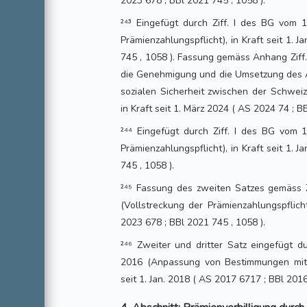
2023 678 ; BBl 2021 745 , 1058 ).
²⁴³ Eingefügt durch Ziff. I des BG vom 
Prämienzahlungspflicht), in Kraft seit 1. 
745 , 1058 ). Fassung gemäss Anhang Ziff
die Genehmigung und die Umsetzung des 
sozialen Sicherheit zwischen der Schweiz
in Kraft seit 1. März 2024 ( AS 2024 74 ; B
²⁴⁴ Eingefügt durch Ziff. I des BG vom 
Prämienzahlungspflicht), in Kraft seit 1. 
745 , 1058 ).
²⁴⁵ Fassung des zweiten Satzes gemäss Z
(Vollstreckung der Prämienzahlungspflicht
2023 678 ; BBl 2021 745 , 1058 ).
²⁴⁶ Zweiter und dritter Satz eingefügt d
2016 (Anpassung von Bestimmungen mit i
seit 1. Jan. 2018 ( AS 2017 6717 ; BBl 2016