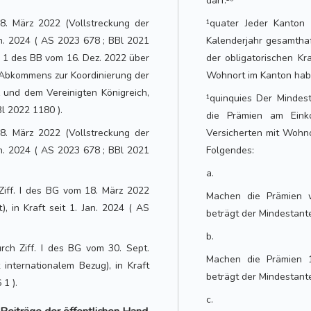
darf.²⁵⁰
18. März 2022 (Vollstreckung der
¹quater Jeder Kanton 
Jan. 2024 ( AS 2023 678 ; BBl 2021
Kalenderjahr gesamtha
. 1 des BB vom 16. Dez. 2022 über
der obligatorischen Kr
Abkommens zur Koordinierung der
Wohnort im Kanton habe
 und dem Vereinigten Königreich,
¹quinquies Der Mindes
Bl 2022 1180 ).
die Prämien am Ein
18. März 2022 (Vollstreckung der
Versicherten mit Wohno
Jan. 2024 ( AS 2023 678 ; BBl 2021
Folgendes:
a.
iff. I des BG vom 18. März 2022
Machen die Prämien 
), in Kraft seit 1. Jan. 2024 ( AS
beträgt der Mindestante
b.
urch Ziff. I des BG vom 30. Sept.
Machen die Prämien 
nternationalem Bezug), in Kraft
beträgt der Mindestante
 1 ).
c.