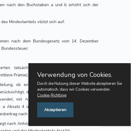
en nach den Buchstaben a und b erhöht sich der
des Mindestanteils stützt sich auf:
ommen nach dem Bundesgesetz vom 14. Dezember
e Bundessteuer;
rten tatsächlich bezahlten Prämien sämtlicher
Verwendung von Cookies.
ttlere Prämie).²⁵⁴
Durch die Nutzung dieser Website akzeptieren Sie
teilung, ob ein Kanton den Mindestanteil erfüllt,
automatisch, dass wir Cookies verwenden.
rücksichtigt, die er für die Bezahlung der Prämien
Cookie-Richtlinie
fwendet, mit Ausnahme von Forderungen, die er
 64 a Absatz 4 übernommen hat, und mit Ausnahme
Akzeptieren
sbeitrag nach Artikel 66.²⁵⁵
Feedback
legt nach Anhörung der Kantone die Einzelheiten der
osten und des Mindestanteils fest.²⁵⁶