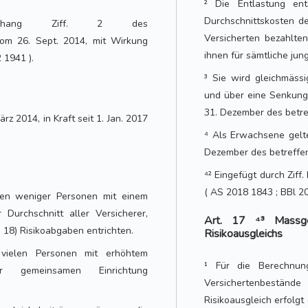
² Die Entlastung ent
Durchschnittskosten d
nhang Ziff. 2 des
Versicherten bezahlte
vom 26. Sept. 2014, mit Wirkung
ihnen für sämtliche ju
 1941 ).
³ Sie wird gleichmäss
und über eine Senkung 
31. Dezember des betref
rz 2014, in Kraft seit 1. Jan. 2017
⁴ Als Erwachsene gelt
Dezember des betreffen
⁴² Eingefügt durch Ziff.
( AS 2018 1843 ; BBl 20
rten weniger Personen mit einem
 Durchschnitt aller Versicherer,
Art. 17 ⁴³ Massg
 18) Risikoabgaben entrichten.
Risikoausgleichs
h vielen Personen mit erhöhtem
¹ Für die Berechnung
er gemeinsamen Einrichtung
Versichertenbestän
Risikoausgleich erfolgt 