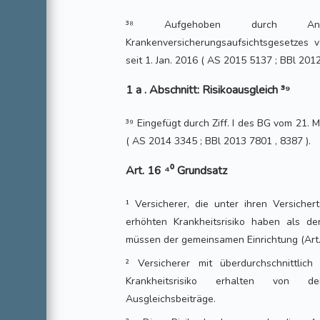
³⁸ Aufgehoben durch A
Krankenversicherungsaufsichtsgesetzes 
seit 1. Jan. 2016 ( AS 2015 5137 ; BBl 2012
1 a . Abschnitt: Risikoausgleich ³⁹
³⁹ Eingefügt durch Ziff. I des BG vom 21. Mä
( AS 2014 3345 ; BBl 2013 7801 , 8387 ).
Art. 16 ⁴⁰ Grundsatz
¹ Versicherer, die unter ihren Versiche
erhöhten Krankheitsrisiko haben als der
müssen der gemeinsamen Einrichtung (Art.
² Versicherer mit überdurchschnittlic
Krankheitsrisiko erhalten von d
Ausgleichsbeiträge.