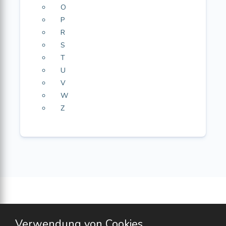
O
P
R
S
T
U
V
W
Z
Verwendung von Cookies.