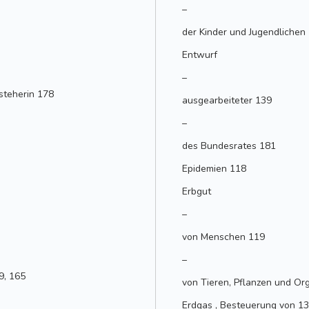
–
der Kinder und Jugendlichen
Entwurf
–
steherin 178
ausgearbeiteter 139
–
des Bundesrates 181
Epidemien 118
Erbgut
–
von Menschen 119
–
9, 165
von Tieren, Pflanzen und O
Erdgas , Besteuerung von 1