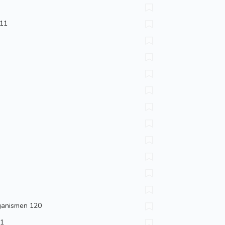
 11
rganismen 120
31