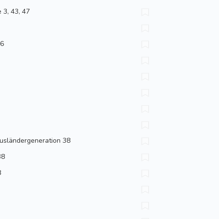
 3, 43, 47
26
Ausländer­generation 38
38
8