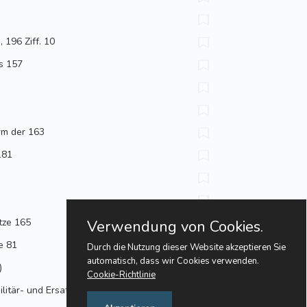
 196 Ziff. 10
s 157
rm der 163
181
tze 165
Verwendung von Cookies.
e 81
Durch die Nutzung dieser Website akzeptieren Sie
automatisch, dass wir Cookies verwenden.
)
Cookie-Richtlinie
litär- und Ersatzdienst 59