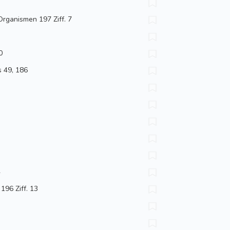
Organismen 197 Ziff. 7
b
0
s 49, 186
4
196 Ziff. 13