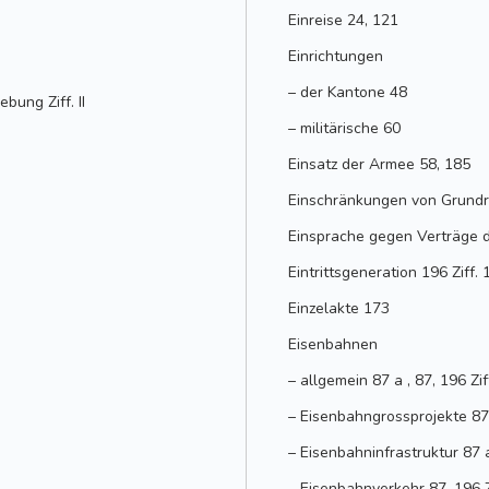
Einreise 24, 121
Einrichtungen
– der Kantone 48
ung Ziff. II
– militärische 60
Einsatz der Armee 58, 185
Einschränkungen von Grund
Einsprache gegen Verträge 
Eintrittsgeneration 196 Ziff. 
Einzelakte 173
Eisenbahnen
– allgemein 87 a , 87, 196 Zif
– Eisenbahngrossprojekte 87 a
– Eisenbahninfrastruktur 87 
– Eisenbahnverkehr 87, 196 Z