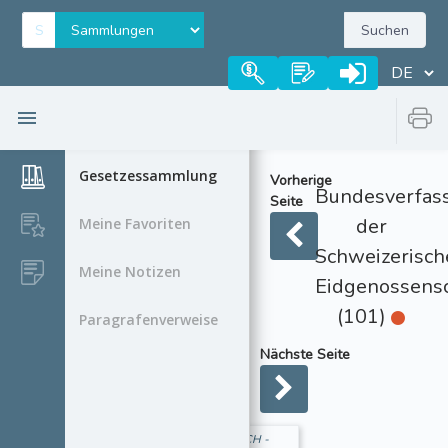
Suchen
Gesetzessammlung
Vorherige
Bundesverfas
Seite
der
Meine Favoriten
Schweizerisch
Meine Notizen
Eidgenossensc
(101)
Paragrafenverweise
Nächste Seite
CH -