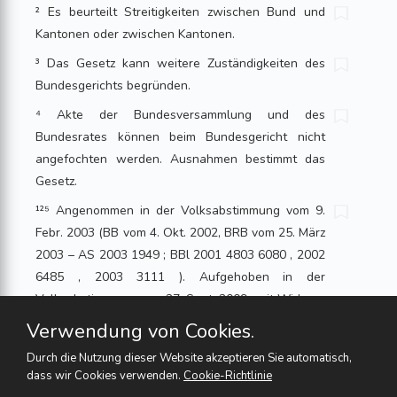
² Es beurteilt Streitigkeiten zwischen Bund und
Kantonen oder zwischen Kantonen.
³ Das Gesetz kann weitere Zuständigkeiten des
Bundesgerichts begründen.
⁴ Akte der Bundesversammlung und des
Bundesrates können beim Bundesgericht nicht
angefochten werden. Ausnahmen bestimmt das
Gesetz.
¹²⁵ Angenommen in der Volksabstimmung vom 9.
Febr. 2003 (BB vom 4. Okt. 2002, BRB vom 25. März
2003 – AS 2003 1949 ; BBl 2001 4803 6080 , 2002
6485 , 2003 3111 ). Aufgehoben in der
Volksabstimmung vom 27. Sept. 2009 , mit Wirkung
seit 27. Sept. 2009 (BB vom 19. Dez. 2008, BRB
Verwendung von Cookies.
vom 1. Dez. 2009 – AS 2009 6409 ; BBl 2008 2891
Durch die Nutzung dieser Website akzeptieren Sie automatisch,
2907 , 2009 13 8719 ). Dieser Abs. in der Fassung
dass wir Cookies verwenden.
Cookie-Richtlinie
des BB vom 4. Okt. 2002 ist nie in Kraft getreten.