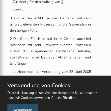
1 Zuständig für den Vollzug von §
17 AbfG
3 sind a. das AWEL bei den Betrieben mit sehr
umweltrelevanten Prozessen, b. die Gemeinden in
den übrigen Fällen.
2 Die Stadt Zürich ist auf ihrem Ge biet auch bei
Betrieben mit sehr umweltrelevanten Prozessen
zustän dig, ausgenommen stadteigene Betriebe,
störfallrelev ante Betriebe, Abfall anlagen und
Empfänger
- betriebe nach der Verordnung vom 22 . Juni 2005
über den Verkehr mit Abfällen
Verwendung von Cookies.
5 . a. Im Allgemeinen
Durch die Nutzung dieser Website akzeptieren Sie automatisch,
3 Abfallverordnung (AbfV)
dass wir Cookies verwenden.
Cookie-Richtlinie
Feedback
Akzeptieren