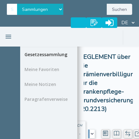
Suchen
Gesetzessammlung
REGLEMENT über
die
Meine Favoriten
Prämienverbilligung
für die
Meine Notizen
Krankenpflege-
Paragrafenverweise
Grundversicherung
(20.2213)
CH
-