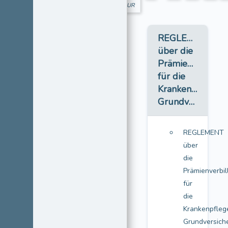
UR
REGLEMENT
über die
Prämienverbilli
für die
Krankenpflege-
Grundversicherung
REGLEMENT
über
die
Prämienverbil
für
die
Krankenpfleg
Grundversich