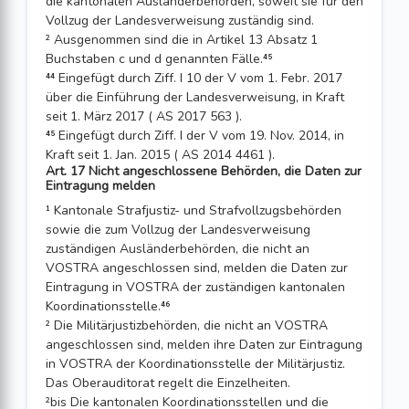
die kantonalen Ausländerbehörden, soweit sie für den
Vollzug der Landesverweisung zuständig sind.
² Ausgenommen sind die in Artikel 13 Absatz 1
Buchstaben c und d genannten Fälle.⁴⁵
⁴⁴ Eingefügt durch Ziff. I 10 der V vom 1. Febr. 2017
über die Einführung der Landes­verweisung, in Kraft
seit 1. März 2017 ( AS 2017 563 ).
⁴⁵ Eingefügt durch Ziff. I der V vom 19. Nov. 2014, in
Kraft seit 1. Jan. 2015 ( AS 2014 4461 ).
Art. 17 Nicht angeschlossene Behörden, die Daten zur
Eintragung melden
¹ Kantonale Strafjustiz- und Strafvollzugsbehörden
sowie die zum Vollzug der Landesverweisung
zuständigen Ausländerbehörden, die nicht an
VOSTRA angeschlossen sind, melden die Daten zur
Eintragung in VOSTRA der zuständigen kantonalen
Koordinationsstelle.⁴⁶
² Die Militärjustizbehörden, die nicht an VOSTRA
angeschlossen sind, melden ihre Daten zur Eintragung
in VOSTRA der Koordinationsstelle der Militärjustiz.
Das Oberauditorat regelt die Einzelheiten.
²bis Die kantonalen Koordinationsstellen und die