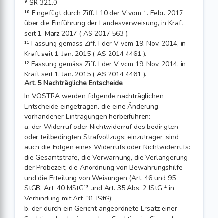
⁹ SR 321.0
¹⁰ Eingefügt durch Ziff. I 10 der V vom 1. Febr. 2017
über die Einführung der Landes­verweisung, in Kraft
seit 1. März 2017 ( AS 2017 563 ).
¹¹ Fassung gemäss Ziff. I der V vom 19. Nov. 2014, in
Kraft seit 1. Jan. 2015 ( AS 2014 4461 ).
¹² Fassung gemäss Ziff. I der V vom 19. Nov. 2014, in
Kraft seit 1. Jan. 2015 ( AS 2014 4461 ).
Art. 5 Nachträgliche Entscheide
In VOSTRA werden folgende nachträglichen
Entscheide eingetragen, die eine Änderung
vorhandener Eintragungen herbeiführen:
a. der Widerruf oder Nichtwiderruf des bedingten
oder teilbedingten Strafvollzugs; einzutragen sind
auch die Folgen eines Widerrufs oder Nichtwiderrufs:
die Gesamtstrafe, die Verwarnung, die Verlängerung
der Probezeit, die Anordnung von Bewährungshilfe
und die Erteilung von Weisungen (Art. 46 und 95
StGB, Art. 40 MStG¹³ und Art. 35 Abs. 2 JStG¹⁴ in
Verbindung mit Art. 31 JStG);
b. der durch ein Gericht angeordnete Ersatz einer