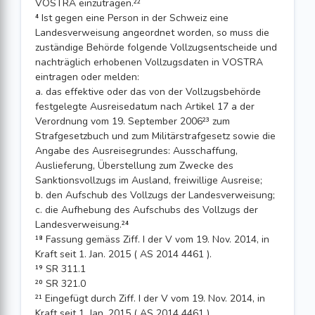
VOSTRA einzutragen.²²
⁴ Ist gegen eine Person in der Schweiz eine
Landesverweisung angeordnet worden, so muss die
zuständige Behörde folgende Vollzugsentscheide und
nachträglich erhobenen Vollzugsdaten in VOSTRA
eintragen oder melden:
a. das effektive oder das von der Vollzugsbehörde
festgelegte Ausreisedatum nach Artikel 17 a der
Verordnung vom 19. September 2006²³ zum
Strafgesetzbuch und zum Militärstrafgesetz sowie die
Angabe des Ausreisegrundes: Ausschaffung,
Auslieferung, Überstellung zum Zwecke des
Sanktionsvollzugs im Ausland, freiwillige Ausreise;
b. den Aufschub des Vollzugs der Landesverweisung;
c. die Aufhebung des Aufschubs des Vollzugs der
Landesverweisung.²⁴
¹⁸ Fassung gemäss Ziff. I der V vom 19. Nov. 2014, in
Kraft seit 1. Jan. 2015 ( AS 2014 4461 ).
¹⁹ SR 311.1
²⁰ SR 321.0
²¹ Eingefügt durch Ziff. I der V vom 19. Nov. 2014, in
Kraft seit 1. Jan. 2015 ( AS 2014 4461 ).