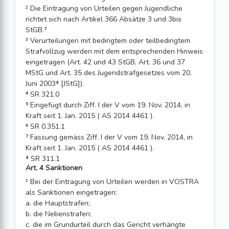
² Die Eintragung von Urteilen gegen Jugendliche
richtet sich nach Artikel 366 Absätze 3 und 3bis
StGB.⁷
³ Verurteilungen mit bedingtem oder teilbedingtem
Strafvollzug werden mit dem entsprechenden Hinweis
eingetragen (Art. 42 und 43 StGB, Art. 36 und 37
MStG und Art. 35 des Jugendstrafgesetzes vom 20.
Juni 2003⁸ [JStG]).
⁴ SR 321.0
⁵ Eingefügt durch Ziff. I der V vom 19. Nov. 2014, in
Kraft seit 1. Jan. 2015 ( AS 2014 4461 ).
⁶ SR 0.351.1
⁷ Fassung gemäss Ziff. I der V vom 19. Nov. 2014, in
Kraft seit 1. Jan. 2015 ( AS 2014 4461 ).
⁸ SR 311.1
Art. 4 Sanktionen
¹ Bei der Eintragung von Urteilen werden in VOSTRA
als Sanktionen eingetragen:
a. die Hauptstrafen;
b. die Nebenstrafen;
c. die im Grundurteil durch das Gericht verhängte