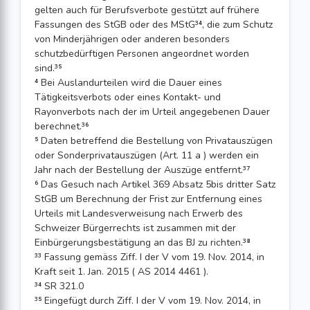
gelten auch für Berufsverbote gestützt auf frühere
Fassungen des StGB oder des MStG³⁴, die zum Schutz
von Minderjährigen oder anderen besonders
schutzbedürftigen Personen angeordnet worden
sind.³⁵
⁴ Bei Auslandurteilen wird die Dauer eines
Tätigkeitsverbots oder eines Kontakt- und
Rayonverbots nach der im Urteil angegebenen Dauer
berechnet.³⁶
⁵ Daten betreffend die Bestellung von Privatauszügen
oder Sonderprivatauszügen (Art. 11 a ) werden ein
Jahr nach der Bestellung der Auszüge entfernt.³⁷
⁶ Das Gesuch nach Artikel 369 Absatz 5bis dritter Satz
StGB um Berechnung der Frist zur Entfernung eines
Urteils mit Landesverweisung nach Erwerb des
Schweizer Bürgerrechts ist zusammen mit der
Einbürgerungsbestätigung an das BJ zu richten.³⁸
³³ Fassung gemäss Ziff. I der V vom 19. Nov. 2014, in
Kraft seit 1. Jan. 2015 ( AS 2014 4461 ).
³⁴ SR 321.0
³⁵ Eingefügt durch Ziff. I der V vom 19. Nov. 2014, in