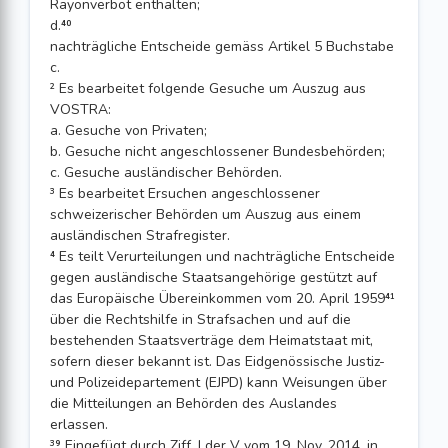
Rayonverbot enthalten;
d.⁴⁰
nachträgliche Entscheide gemäss Artikel 5 Buchstabe
c.
² Es bearbeitet folgende Gesuche um Auszug aus
VOSTRA:
a. Gesuche von Privaten;
b. Gesuche nicht angeschlossener Bundesbehörden;
c. Gesuche ausländischer Behörden.
³ Es bearbeitet Ersuchen angeschlossener
schweizerischer Behörden um Auszug aus einem
ausländischen Strafregister.
⁴ Es teilt Verurteilungen und nachträgliche Entscheide
gegen ausländische Staatsangehörige gestützt auf
das Europäische Übereinkommen vom 20. April 1959⁴¹
über die Rechtshilfe in Strafsachen und auf die
bestehenden Staatsverträge dem Heimatstaat mit,
sofern dieser bekannt ist. Das Eidgenössische Justiz-
und Polizeidepartement (EJPD) kann Weisungen über
die Mitteilungen an Behörden des Auslandes
erlassen.
³⁹ Eingefügt durch Ziff. I der V vom 19. Nov. 2014, in