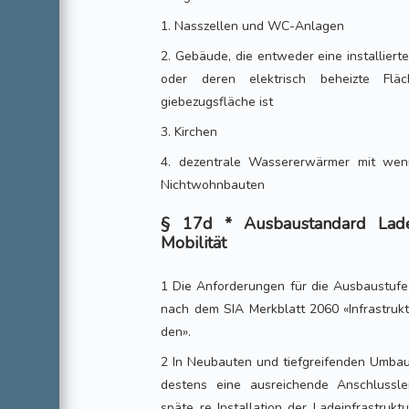
1. Nasszellen und WC-Anlagen
2. Gebäude, die entweder eine installier
oder deren elektrisch beheizte Fl
giebezugsfläche ist
3. Kirchen
4. dezentrale Wassererwärmer mit weni
Nichtwohnbauten
§ 17d * Ausbaustandard Ladei
Mobilität
1 Die Anforderungen für die Ausbaustufe 
nach dem SIA Merkblatt 2060 «Infrastrukt
den».
2 In Neubauten und tiefgreifenden Umb
destens eine ausreichende Anschlussle
späte re Installation der Ladeinfrastruk