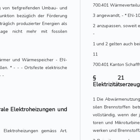
700.401 Wärmeverteil
g von tiefgreifenden Umbau- und
3 angewandt, - * EN-10
unktion bezüglich der Förderung
äglich produzierter Energien als
2 anzupassen, soweit e
ge nicht mehr mit fossilen
-
1 und 2 gelten auch b
11
ärmer und Wärmespeicher - EN-
700.401 Kanton Schaff
len. * - - - Ortsfeste elektrische
- -
§ 21 * 
Elektrizitätserze
1 Die Abwärmenutzung 
silen Brennstoffen be
rale Elektroheizungen und
vollständig, wenn der
toren und Mikroturbin
werken und Brennstoffze
e Elektroheizungen gemäss Art.