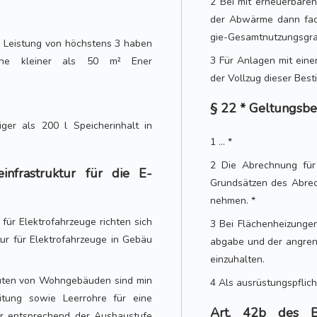
2 Bei mit erneuerbare
der Abwärme dann fach
gie-Gesamtnutzungsgrad
te Leistung von höchstens 3 haben
3 Für Anlagen mit eine
äche kleiner als 50 m² Ener
der Vollzug dieser Best
§ 22 * Geltungsb
ger als 200 l Speicherinhalt in
1 ... *
2 Die Abrechnung für
nfrastruktur für die E-
Grundsätzen des Abrec
nehmen. *
für Elektrofahrzeuge richten sich
3 Bei Flächenheizunge
ur für Elektrofahrzeuge in Gebäu
abgabe und der angren
einzuhalten.
auten von Wohngebäuden sind min
4 Als ausrüstungspfli
itung sowie Leerrohre für eine
Art. 42b des B
tur entsprechend der Ausbaustufe