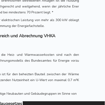
n Brennstoffen betriebenen Anlagen ist die Nutzung
gerecht und weitgehend, wenn der jährliche Ener
 bei mindestens 70 Prozent liegt. *
r elektrischen Leistung von mehr als 300 kW obliegt
immung der Energiefachstelle.
ereich und Abrechnung VHKA
 die Heiz- und Warmwasserkosten sind nach den
hnungsmodells des Bundesamtes für Energie vorzu
n ist für den beheizten Bauteil zwischen der Wärme
zenden Nutzeinheit ein U-Wert von maximal 0.7 m²K
chtige Neubauten und Gebäudegruppen im Sinne von
augesetzes gelten alle Bauten und