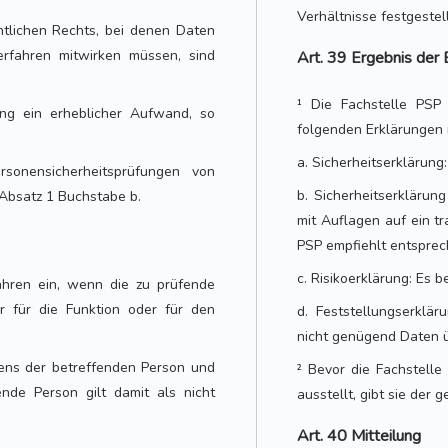
Verhältnisse festgestel
tlichen Rechts, bei denen Daten
rfahren mitwirken müssen, sind
Art. 39 Ergebnis der 
¹ Die Fachstelle PSP 
ung ein erheblicher Aufwand, so
folgenden Erklärungen
a. Sicherheitserklärung:
sonensicherheitsprüfungen von
b. Sicherheitserklärung
 Absatz 1 Buchstabe b.
mit Auflagen auf ein t
PSP empfiehlt entspre
c. Risikoerklärung: Es b
fahren ein, wenn die zu prüfende
er für die Funktion oder für den
d. Feststellungserklär
nicht genügend Daten ü
hrens der betreffenden Person und
² Bevor die Fachstell
ende Person gilt damit als nicht
ausstellt, gibt sie der
Art. 40 Mitteilung