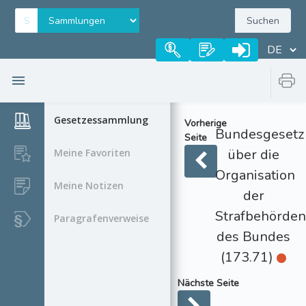
Suchen
Gesetzessammlung
Vorherige
Bundesgesetz
Seite
über die
Meine Favoriten
Organisation
Meine Notizen
der
Strafbehörden
Paragrafenverweise
des Bundes
(173.71)
Nächste Seite