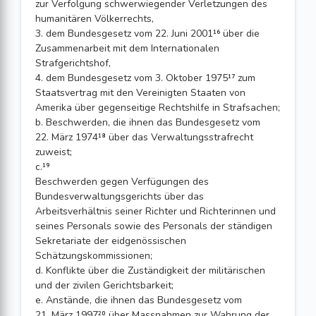
zur Verfolgung schwerwiegender Verletzungen des
humanitären Völkerrechts,
3. dem Bundesgesetz vom 22. Juni 2001¹⁶ über die
Zusammenarbeit mit dem Internationalen
Strafgerichtshof,
4. dem Bundesgesetz vom 3. Oktober 1975¹⁷ zum
Staatsvertrag mit den Ver­einigten Staaten von
Amerika über gegenseitige Rechtshilfe in Strafsachen;
b. Beschwerden, die ihnen das Bundesgesetz vom
22. März 1974¹⁸ über das Verwaltungsstrafrecht
zuweist;
c.¹⁹
Beschwerden gegen Verfügungen des
Bundesverwaltungsgerichts über das
Arbeitsverhältnis seiner Richter und Richterinnen und
seines Personals sowie des Personals der ständigen
Sekretariate der eidgenössischen
Schätzungskommissionen;
d. Konflikte über die Zuständigkeit der militärischen
und der zivilen Gerichtsbar­keit;
e. Anstände, die ihnen das Bundesgesetz vom
21. März 1997²⁰ über Massnah­men zur Wahrung der