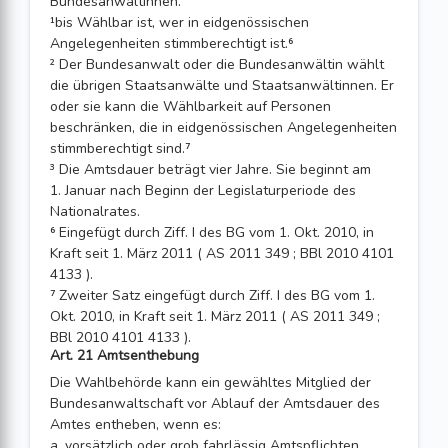
Bundesanwältinnen.
¹bis Wählbar ist, wer in eidgenössischen
Angelegenheiten stimmberechtigt ist.⁶
² Der Bundesanwalt oder die Bundesanwältin wählt
die übrigen Staatsanwälte und Staatsanwältinnen. Er
oder sie kann die Wählbarkeit auf Personen
beschränken, die in eidgenös­sischen Angelegenheiten
stimmberechtigt sind.⁷
³ Die Amtsdauer beträgt vier Jahre. Sie beginnt am
1. Januar nach Beginn der Le­gislaturperiode des
Nationalrates.
⁶ Eingefügt durch Ziff. I des BG vom 1. Okt. 2010, in
Kraft seit 1. März 2011 ( AS 2011 349 ; BBl 2010 4101
4133 ).
⁷ Zweiter Satz eingefügt durch Ziff. I des BG vom 1.
Okt. 2010, in Kraft seit 1. März 2011 ( AS 2011 349 ;
BBl 2010 4101 4133 ).
Art. 21 Amtsenthebung
Die Wahlbehörde kann ein gewähltes Mitglied der
Bundesanwaltschaft vor Ablauf der Amtsdauer des
Amtes entheben, wenn es:
a. vorsätzlich oder grob fahrlässig Amtspflichten