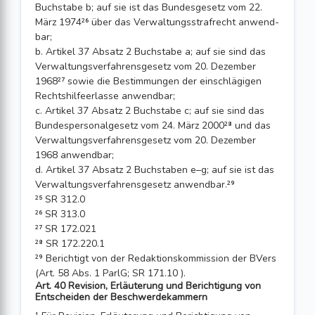
Buchstabe b; auf sie ist das Bundes­gesetz vom 22.
März 1974²⁶ über das Verwaltungsstrafrecht anwend­
bar;
b. Artikel 37 Absatz 2 Buchstabe a; auf sie sind das
Verwaltungsverfahrens­gesetz vom 20. Dezember
1968²⁷ sowie die Bestimmungen der einschlägi­gen
Rechtshilfeerlasse anwendbar;
c. Artikel 37 Absatz 2 Buchstabe c; auf sie sind das
Bundespersonalgesetz vom 24. März 2000²⁸ und das
Verwaltungsverfahrensgesetz vom 20. Dezember
1968 anwendbar;
d. Artikel 37 Absatz 2 Buchstaben e–g; auf sie ist das
Verwaltungsverfahrensge­setz anwendbar.²⁹
²⁵ SR 312.0
²⁶ SR 313.0
²⁷ SR 172.021
²⁸ SR 172.220.1
²⁹ Berichtigt von der Redaktionskommission der BVers
(Art. 58 Abs. 1 ParlG; SR 171.10 ).
Art. 40 Revision, Erläuterung und Berichtigung von
Entscheiden der Beschwerdekammern