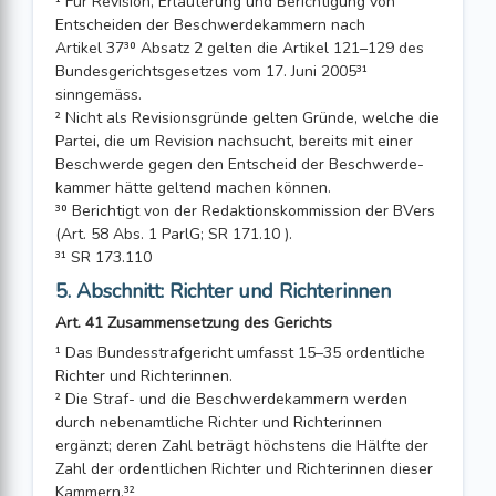
¹ Für Revision, Erläuterung und Berichtigung von
Entscheiden der Beschwerde­kammern nach
Artikel 37³⁰ Absatz 2 gelten die Artikel 121–129 des
Bundesgerichtsge­setzes vom 17. Juni 2005³¹
sinngemäss.
² Nicht als Revisionsgründe gelten Gründe, welche die
Partei, die um Revision nachsucht, bereits mit einer
Beschwerde gegen den Entscheid der Beschwerde­
kammer hätte geltend machen können.
³⁰ Berichtigt von der Redaktionskommission der BVers
(Art. 58 Abs. 1 ParlG; SR 171.10 ).
³¹ SR 173.110
5. Abschnitt: Richter und Richterinnen
Art. 41 Zusammensetzung des Gerichts
¹ Das Bundesstrafgericht umfasst 15–35 ordentliche
Richter und Richterinnen.
² Die Straf- und die Beschwerdekammern werden
durch nebenamtliche Richter und Richterinnen
ergänzt; deren Zahl beträgt höchstens die Hälfte der
Zahl der ordent­lichen Richter und Richterinnen dieser
Kammern.³²