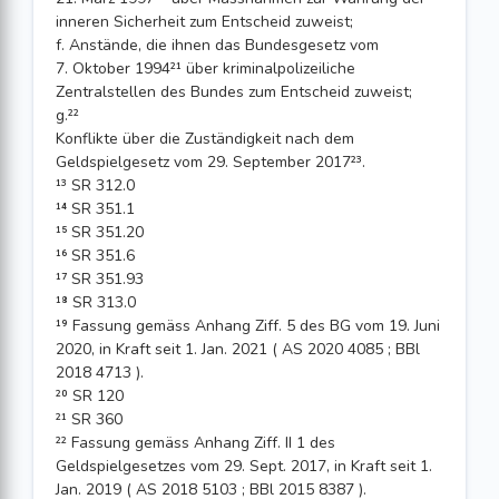
inneren Sicherheit zum Entscheid zuweist;
f. Anstände, die ihnen das Bundesgesetz vom
7. Oktober 1994²¹ über kriminal­polizeiliche
Zentralstellen des Bundes zum Entscheid zuweist;
g.²²
Konflikte über die Zuständigkeit nach dem
Geldspielgesetz vom 29. September 2017²³.
¹³ SR 312.0
¹⁴ SR 351.1
¹⁵ SR 351.20
¹⁶ SR 351.6
¹⁷ SR 351.93
¹⁸ SR 313.0
¹⁹ Fassung gemäss Anhang Ziff. 5 des BG vom 19. Juni
2020, in Kraft seit 1. Jan. 2021 ( AS 2020 4085 ; BBl
2018 4713 ).
²⁰ SR 120
²¹ SR 360
²² Fassung gemäss Anhang Ziff. II 1 des
Geldspielgesetzes vom 29. Sept. 2017, in Kraft seit 1.
Jan. 2019 ( AS 2018 5103 ; BBl 2015 8387 ).