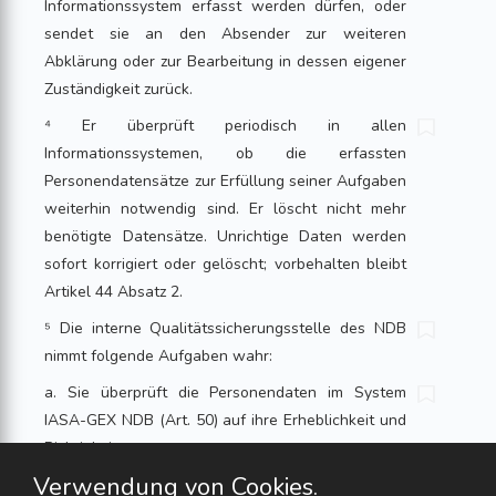
Informationssystem erfasst werden dürfen, oder
sendet sie an den Absender zur weiteren
Abklärung oder zur Bearbeitung in dessen eigener
Zuständigkeit zurück.
⁴ Er überprüft periodisch in allen
Informationssystemen, ob die erfassten
Personendatensätze zur Erfüllung seiner Aufgaben
weiterhin notwendig sind. Er löscht nicht mehr
benötigte Datensätze. Unrichtige Daten werden
sofort korrigiert oder gelöscht; vorbehalten bleibt
Artikel 44 Absatz 2.
⁵ Die interne Qualitätssicherungsstelle des NDB
nimmt folgende Aufgaben wahr:
a. Sie überprüft die Personendaten im System
IASA-GEX NDB (Art. 50) auf ihre Erheblichkeit und
Richtigkeit.
Verwendung von Cookies.
b. Sie überprüft periodisch die im System INDEX