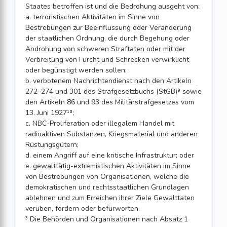
Staates betroffen ist und die Bedrohung ausgeht von:
a. terroristischen Aktivitäten im Sinne von
Bestrebungen zur Beeinflussung oder Veränderung
der staatlichen Ordnung, die durch Begehung oder
Androhung von schweren Straftaten oder mit der
Verbreitung von Furcht und Schrecken verwirklicht
oder begünstigt werden sollen;
b. verbotenem Nachrichtendienst nach den Artikeln
272–274 und 301 des Strafgesetzbuchs (StGB)⁹ sowie
den Artikeln 86 und 93 des Militärstrafgesetzes vom
13. Juni 1927¹⁰;
c. NBC-Proliferation oder illegalem Handel mit
radioaktiven Substanzen, Kriegsmaterial und anderen
Rüstungsgütern;
d. einem Angriff auf eine kritische Infrastruktur; oder
e. gewalttätig-extremistischen Aktivitäten im Sinne
von Bestrebungen von Organisationen, welche die
demokratischen und rechtsstaatlichen Grund­lagen
ablehnen und zum Erreichen ihrer Ziele Gewalttaten
verüben, fördern oder befürworten.
³ Die Behörden und Organisationen nach Absatz 1