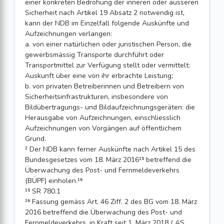
einer konkreten Bedrohung der inneren oder äusseren
Sicherheit nach Artikel 19 Absatz 2 notwendig ist,
kann der NDB im Einzelfall folgende Auskünfte und
Aufzeichnungen verlangen:
a. von einer natürlichen oder juristischen Person, die
gewerbsmässig Transporte durchführt oder
Transportmittel zur Verfügung stellt oder vermittelt:
Auskunft über eine von ihr erbrachte Leistung;
b. von privaten Betreiberinnen und Betreibern von
Sicherheitsinfrastrukturen, insbesondere von
Bildübertragungs- und Bildaufzeichnungsgeräten: die
Herausgabe von Aufzeichnungen, einschliesslich
Aufzeichnungen von Vorgängen auf öffentlichem
Grund.
² Der NDB kann ferner Auskünfte nach Artikel 15 des
Bundesgesetzes vom 18. März 2016¹⁵ betreffend die
Überwachung des Post- und Fernmeldeverkehrs
(BÜPF) einholen.¹⁶
¹⁵ SR 780.1
¹⁶ Fassung gemäss Art. 46 Ziff. 2 des BG vom 18. März
2016 betreffend die Überwachung des Post- und
Fernmeldeverkehrs, in Kraft seit 1. März 2018 ( AS