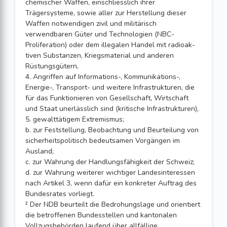
chemischer Waffen, einschliesslich ihrer
Trägersysteme, sowie aller zur Herstellung dieser
Waffen notwendigen zivil und militärisch
verwendbaren Güter und Technologien (NBC-
Proliferation) oder dem illegalen Handel mit radio­ak­
tiven Substanzen, Kriegsmaterial und anderen
Rüstungsgütern,
4. Angriffen auf Informations-, Kommunikations-,
Energie-, Transport- und weitere Infrastrukturen, die
für das Funktionieren von Gesellschaft, Wirtschaft
und Staat unerlässlich sind (kritische Infrastrukturen),
5. gewalttätigem Extremismus;
b. zur Feststellung, Beobachtung und Beurteilung von
sicherheitspolitisch bedeutsamen Vorgängen im
Ausland;
c. zur Wahrung der Handlungsfähigkeit der Schweiz;
d. zur Wahrung weiterer wichtiger Landesinteressen
nach Artikel 3, wenn dafür ein konkreter Auftrag des
Bundesrates vorliegt.
² Der NDB beurteilt die Bedrohungslage und orientiert
die betroffenen Bundesstellen und kantonalen
Vollzugsbehörden laufend über allfällige