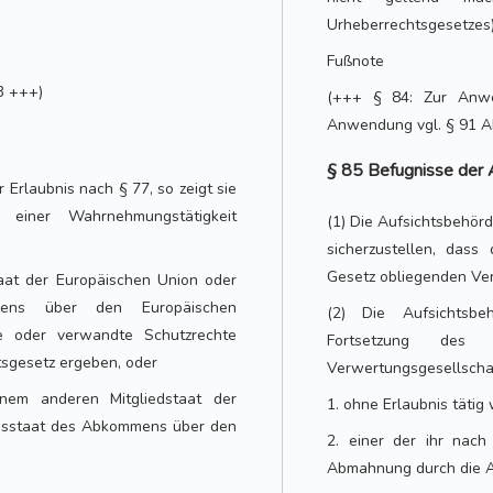
Urheberrechtsgesetzes) 
Fußnote
3 +++)
(+++ § 84: Zur Anw
Anwendung vgl. § 91 A
§ 85 Befugnisse der 
 Erlaubnis nach § 77, so zeigt sie
einer Wahrnehmungstätigkeit
(1) Die Aufsichtsbehör
sicherzustellen, dass
Gesetz obliegenden Ver
taat der Europäischen Union oder
mens über den Europäischen
(2) Die Aufsichtsbe
e oder verwandte Schutzrechte
Fortsetzung des 
tsgesetz ergeben, oder
Verwertungsgesellscha
inem anderen Mitgliedstaat der
1. ohne Erlaubnis tätig
agsstaat des Abkommens über den
2. einer der ihr nach
Abmahnung durch die A