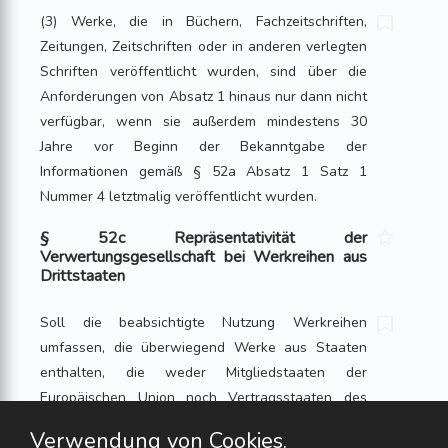
(3) Werke, die in Büchern, Fachzeitschriften,
Zeitungen, Zeitschriften oder in anderen verlegten
Schriften veröffentlicht wurden, sind über die
Anforderungen von Absatz 1 hinaus nur dann nicht
verfügbar, wenn sie außerdem mindestens 30
Jahre vor Beginn der Bekanntgabe der
Informationen gemäß § 52a Absatz 1 Satz 1
Nummer 4 letztmalig veröffentlicht wurden.
§ 52c Repräsentativität der
Verwertungsgesellschaft bei Werkreihen aus
Drittstaaten
Soll die beabsichtigte Nutzung Werkreihen
umfassen, die überwiegend Werke aus Staaten
enthalten, die weder Mitgliedstaaten der
Europäischen Union noch Vertragsstaaten des
Abkommens über den Europäischen
Verwendung von Cookies.
Wirtschaftsraum sind (Drittstaaten), so ist die