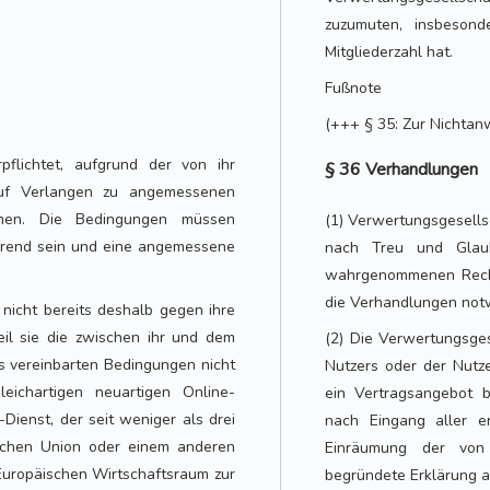
zuzumuten, insbesond
Mitgliederzahl hat.
Fußnote
(+++ § 35: Zur Nichtan
pflichtet, aufgrund der von ihr
§ 36 Verhandlungen
f Verlangen zu angemessenen
umen. Die Bedingungen müssen
(1) Verwertungsgesells
ierend sein und eine angemessene
nach Treu und Glaub
wahrgenommenen Rechte.
die Verhandlungen notw
 nicht bereits deshalb gegen ihre
weil sie die zwischen ihr und dem
(2) Die Verwertungsge
s vereinbarten Bedingungen nicht
Nutzers oder der Nutze
eichartigen neuartigen Online-
ein Vertragsangebot b
-Dienst, der seit weniger als drei
nach Eingang aller er
ischen Union oder einem anderen
Einräumung der von
uropäischen Wirtschaftsraum zur
begründete Erklärung a