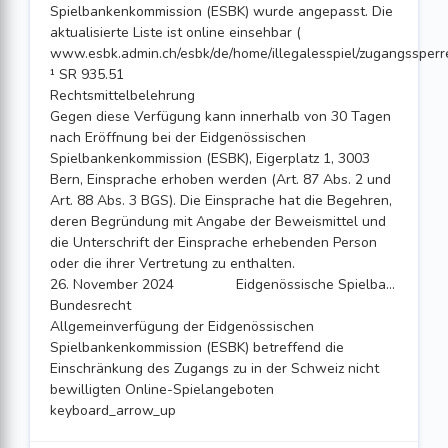
Spielbankenkommission (ESBK) wurde angepasst. Die
aktualisierte Liste ist online einsehbar (
www.esbk.admin.ch/esbk/de/home/illegalesspiel/zugangssperre
¹ SR 935.51
Rechtsmittelbelehrung
Gegen diese Verfügung kann innerhalb von 30 Tagen
nach Eröffnung bei der Eidgenössischen
Spielbankenkommission (ESBK), Eigerplatz 1, 3003
Bern, Einsprache erhoben werden (Art. 87 Abs. 2 und
Art. 88 Abs. 3 BGS). Die Einsprache hat die Begehren,
deren Begründung mit Angabe der Beweismittel und
die Unterschrift der Einsprache erhebenden Person
oder die ihrer Vertretung zu enthalten.
26. November 2024
Eidgenössische Spielbankenkommission Leiter Sekretariat: Thomas Fritschi Bersier
Bundesrecht
Allgemeinverfügung der Eidgenössischen
Spielbankenkommission (ESBK) betreffend die
Einschränkung des Zugangs zu in der Schweiz nicht
bewilligten Online-Spielangeboten
keyboard_arrow_up