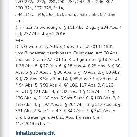
270, 272a, 272g, 281, 282, 284, 287, 294, 296, 307,
320, 324, 327, 328, 341a,
344, 344a, 345, 352, 353, 353a, 353b, 356, 357, 359
+++)
(+++ Zur Anwendung d. § 101 Abs. 2 vgl. § 234 Abs. 4
u. § 237 Abs. 4 VAG 2016
+++)
Das G wurde als Artikel 1 des G v. 4.7.2013 I 1981
vom Bundestag beschlossen. Es ist gem. Art. 28 Abs.
2 dieses G am 22.7.2013 in Kraft getreten. § 19 Abs. 6,
§ 26 Abs. 8, § 27 Abs. 6, § 28 Abs. 4, § 29 Abs. 6, § 30
Abs. 5, § 37 Abs. 3, § 38 Abs. 5, § 49 Abs. 8, § 68 Abs.
8, § 78 Abs. 3 Satz 3 und 4, § 89 Abs. 3 Satz 3 und 4,
§ 94 Abs. 5, § 96 Abs. 4, §§ 106, 117 Abs. 9, § 120
Abs. 8, § 121 Abs. 4, § 132 Abs. 8, § 135 Abs. 11, §
136 Abs. 4, § 166 Abs. 5 Satz 5 und 6, § 168 Abs. 8, §
185 Abs. 3, § 197 Abs. 3, § 204 Abs. 3, § 312 Abs. 8, §
331 Abs. 2 Satz 2 und 3, § 340 Abs. 7, § 342 Abs. 5
und 6 treten gem. Art. 28 Abs. 1 dieses G am
11.7.2013 in Kraft.
Inhaltsübersicht