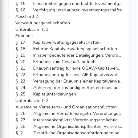
§ 15
Einschreiten gegen unerlaubte Investmentgeschäfte
§ 16
Verfolgung unerlaubter Investmentgeschäfte
Abschnitt 2
Verwaltungsgesellschaften
Unterabschnitt 1
Erlaubnis
§ 17
Kapitalverwaltungsgesellschaften
§ 18
Externe Kapitalverwaltungsgesellschaften
§ 19
Inhaber bedeutender Beteiligungen; Verordnungsermächtigung
§ 20
Erlaubnis zum Geschäftsbetrieb
§ 21
Erlaubnisantrag für eine OGAW-Kapitalverwaltungsgesellschaft und Erlaubniserteilung
§ 22
Erlaubnisantrag für eine AIF-Kapitalverwaltungsgesellschaft und Erlaubniserteilung
§ 23
Versagung der Erlaubnis einer Kapitalverwaltungsgesellschaft
§ 24
Anhörung der zuständigen Stellen eines anderen Mitgliedstaates der Europäischen Union oder eines anderen Vertragsstaates des Abkommens über den Europäischen Wirtschaftsraum; Aussetzung oder Beschränkung der Erlaubnis bei Unternehmen mit Sitz in einem Drittstaat
§ 25
Kapitalanforderungen
Unterabschnitt 2
Allgemeine Verhaltens- und Organisationspflichten
§ 26
Allgemeine Verhaltensregeln; Verordnungsermächtigung
§ 27
Interessenkonflikte; Verordnungsermächtigung
§ 28
Allgemeine Organisationspflichten; Verordnungsermächtigung
§ 28a
Zusätzliche Organisationsanforderungen bei der Verwaltung von Entwicklungsförderungsfonds