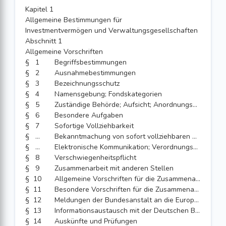
Kapitel 1
Allgemeine Bestimmungen für
Investmentvermögen und Verwaltungsgesellschaften
Abschnitt 1
Allgemeine Vorschriften
§ 1
Begriffsbestimmungen
§ 2
Ausnahmebestimmungen
§ 3
Bezeichnungsschutz
§ 4
Namensgebung; Fondskategorien
§ 5
Zuständige Behörde; Aufsicht; Anordnungsbefugnis; Verordnungsermächtigung
§ 6
Besondere Aufgaben
§ 7
Sofortige Vollziehbarkeit
§ 7a
Bekanntmachung von sofort vollziehbaren Maßnahmen
§ 7b
Elektronische Kommunikation; Verordnungsermächtigung
§ 8
Verschwiegenheitspflicht
§ 9
Zusammenarbeit mit anderen Stellen
§ 10
Allgemeine Vorschriften für die Zusammenarbeit bei der Aufsicht
§ 11
Besondere Vorschriften für die Zusammenarbeit bei grenzüberschreitender Verwaltung und grenzüberschreitendem Vertrieb von AIF
§ 12
Meldungen der Bundesanstalt an die Europäische Kommission, an die europäischen Aufsichtsbehörden und an die das Unternehmensregister führende Stelle
§ 13
Informationsaustausch mit der Deutschen Bundesbank
§ 14
Auskünfte und Prüfungen