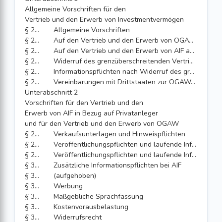
Allgemeine Vorschriften für den
Vertrieb und den Erwerb von Investmentvermögen
§ 293
Allgemeine Vorschriften
§ 294
Auf den Vertrieb und den Erwerb von OGAW anwendbare Vorschriften
§ 295
Auf den Vertrieb und den Erwerb von AIF anwendbare Vorschriften
§ 295a
Widerruf des grenzüberschreitenden Vertriebs im Inland
§ 295b
Informationspflichten nach Widerruf des grenzüberschreitenden Vertriebs im Inland
§ 296
Vereinbarungen mit Drittstaaten zur OGAW-Konformität
Unterabschnitt 2
Vorschriften für den Vertrieb und den
Erwerb von AIF in Bezug auf Privatanleger
und für den Vertrieb und den Erwerb von OGAW
§ 297
Verkaufsunterlagen und Hinweispflichten
§ 298
Veröffentlichungspflichten und laufende Informationspflichten für EU-OGAW
§ 299
Veröffentlichungspflichten und laufende Informationspflichten für EU-AIF und ausländische AIF
§ 300
Zusätzliche Informationspflichten bei AIF
§ 301
(aufgehoben)
§ 302
Werbung
§ 303
Maßgebliche Sprachfassung
§ 304
Kostenvorausbelastung
§ 305
Widerrufsrecht