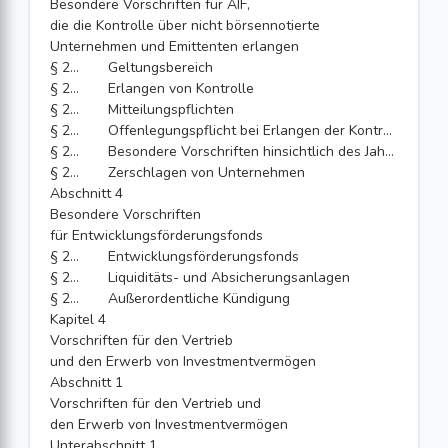
Besondere Vorschriften für AIF,
die die Kontrolle über nicht börsennotierte
Unternehmen und Emittenten erlangen
§ 287
Geltungsbereich
§ 288
Erlangen von Kontrolle
§ 289
Mitteilungspflichten
§ 290
Offenlegungspflicht bei Erlangen der Kontrolle
§ 291
Besondere Vorschriften hinsichtlich des Jahresabschlusses und des Lageberichts
§ 292
Zerschlagen von Unternehmen
Abschnitt 4
Besondere Vorschriften
für Entwicklungsförderungsfonds
§ 292a
Entwicklungsförderungsfonds
§ 292b
Liquiditäts- und Absicherungsanlagen
§ 292c
Außerordentliche Kündigung
Kapitel 4
Vorschriften für den Vertrieb
und den Erwerb von Investmentvermögen
Abschnitt 1
Vorschriften für den Vertrieb und
den Erwerb von Investmentvermögen
Unterabschnitt 1