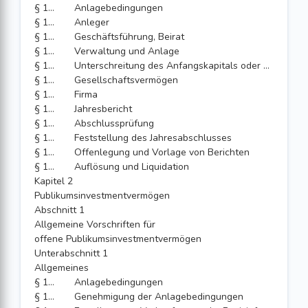
§ 151
Anlagebedingungen
§ 152
Anleger
§ 153
Geschäftsführung, Beirat
§ 154
Verwaltung und Anlage
§ 155
Unterschreitung des Anfangskapitals oder der Eigenmittel
§ 156
Gesellschaftsvermögen
§ 157
Firma
§ 158
Jahresbericht
§ 159
Abschlussprüfung
§ 159a
Feststellung des Jahresabschlusses
§ 160
Offenlegung und Vorlage von Berichten
§ 161
Auflösung und Liquidation
Kapitel 2
Publikumsinvestmentvermögen
Abschnitt 1
Allgemeine Vorschriften für
offene Publikumsinvestmentvermögen
Unterabschnitt 1
Allgemeines
§ 162
Anlagebedingungen
§ 163
Genehmigung der Anlagebedingungen