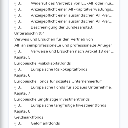
§ 331a
Widerruf des Vertriebs von EU-AIF oder inländischen AIF in anderen Staaten des Abkommens über den Europäischen Wirtschaftsraum
§ 332
Anzeigepflicht einer AIF-Kapitalverwaltungsgesellschaft beim Vertrieb von ausländischen AIF oder von inländischen Feeder-AIF oder EU-Feeder-AIF, deren jeweiliger Master-AIF kein EU-AIF oder inländischer AIF ist, der von einer EU-AIF-Verwaltungsgesellschaft oder einer AIF-Kapitalverwaltungsgesellschaft verwaltet wird, an professionelle Anleger in anderen Mitgliedstaaten der Europäischen Union oder in anderen Vertragsstaaten des Abkommens über den Europäischen Wirtschaftsraum
§ 333
Anzeigepflicht einer ausländischen AIF-Verwaltungsgesellschaft, deren Referenzmitgliedstaat die Bundesrepublik Deutschland ist, beim Vertrieb von EU-AIF oder von inländischen AIF an professionelle Anleger in anderen Mitgliedstaaten der Europäischen Union oder in anderen Vertragsstaaten des Abkommens über den Europäischen Wirtschaftsraum
§ 334
Anzeigepflicht einer ausländischen AIF-Verwaltungsgesellschaft, deren Referenzmitgliedstaat die Bundesrepublik Deutschland ist, beim Vertrieb von ausländischen AIF an professionelle Anleger in anderen Mitgliedstaaten der Europäischen Union oder in anderen Vertragsstaaten des Abkommens über den Europäischen Wirtschaftsraum
§ 335
Bescheinigung der Bundesanstalt
Unterabschnitt 4
Verweis und Ersuchen für den Vertrieb von
AIF an semiprofessionelle und professionelle Anleger
§ 336
Verweise und Ersuchen nach Artikel 19 der Verordnung (EU) Nr. 1095/2010
Kapitel 5
Europäische Risikokapitalfonds
§ 337
Europäische Risikokapitalfonds
Kapitel 6
Europäische Fonds für soziales Unternehmertum
§ 338
Europäische Fonds für soziales Unternehmertum
Kapitel 7
Europäische langfristige Investmentfonds
§ 338a
Europäische langfristige Investmentfonds
Kapitel 8
Geldmarktfonds
§ 338b
Geldmarktfonds