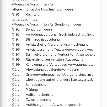
Allgemeine Vorschriften für
offene inländische Investmentvermögen
§ 91
Rechtsform
Unterabschnitt 2
Allgemeine Vorschriften für Sondervermögen
§ 92
Sondervermögen
§ 93
Verfügungsbefugnis, Treuhänderschaft, Sicherheitsvorschriften
§ 94
Stimmrechtsausübung
§ 95
Anteilscheine; Verordnungsermächtigung
§ 96
Anteilklassen und Teilsondervermögen; Verordnungsermächtigung
§ 97
Sammelverwahrung, Verlust von Anteilscheinen
§ 98
Rücknahme von Anteilen, Aussetzung
§ 99
Kündigung und Verlust des Verwaltungsrechts
§ 100
Abwicklung des Sondervermögens
§ 100a
Grunderwerbsteuer bei Übergang eines Immobilien-Sondervermögens
§ 100b
Übertragung auf eine andere Kapitalverwaltungsgesellschaft
§ 101
Jahresbericht
§ 102
Prüfung
§ 103
Halbjahresbericht
§ 104
Zwischenbericht
§ 105
Auflösungs- und Abwicklungsbericht