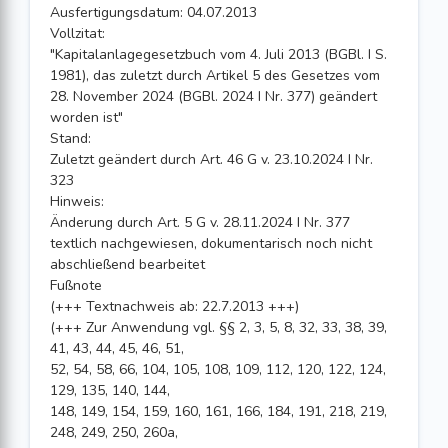
Ausfertigungsdatum: 04.07.2013
Vollzitat:
"Kapitalanlagegesetzbuch vom 4. Juli 2013 (BGBl. I S.
1981), das zuletzt durch Artikel 5 des Gesetzes vom
28. November 2024 (BGBl. 2024 I Nr. 377) geändert
worden ist"
Stand:
Zuletzt geändert durch Art. 46 G v. 23.10.2024 I Nr.
323
Hinweis:
Änderung durch Art. 5 G v. 28.11.2024 I Nr. 377
textlich nachgewiesen, dokumentarisch noch nicht
abschließend bearbeitet
Fußnote
(+++ Textnachweis ab: 22.7.2013 +++)
(+++ Zur Anwendung vgl. §§ 2, 3, 5, 8, 32, 33, 38, 39,
41, 43, 44, 45, 46, 51,
52, 54, 58, 66, 104, 105, 108, 109, 112, 120, 122, 124,
129, 135, 140, 144,
148, 149, 154, 159, 160, 161, 166, 184, 191, 218, 219,
248, 249, 250, 260a,