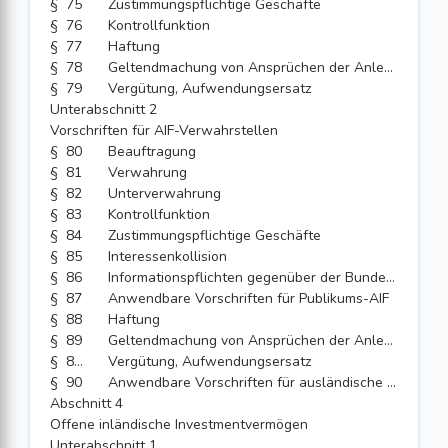
§ 75
Zustimmungspflichtige Geschäfte
§ 76
Kontrollfunktion
§ 77
Haftung
§ 78
Geltendmachung von Ansprüchen der Anleger; Verordnungsermächtigung
§ 79
Vergütung, Aufwendungsersatz
Unterabschnitt 2
Vorschriften für AIF-Verwahrstellen
§ 80
Beauftragung
§ 81
Verwahrung
§ 82
Unterverwahrung
§ 83
Kontrollfunktion
§ 84
Zustimmungspflichtige Geschäfte
§ 85
Interessenkollision
§ 86
Informationspflichten gegenüber der Bundesanstalt
§ 87
Anwendbare Vorschriften für Publikums-AIF
§ 88
Haftung
§ 89
Geltendmachung von Ansprüchen der Anleger; Verordnungsermächtigung
§ 89a
Vergütung, Aufwendungsersatz
§ 90
Anwendbare Vorschriften für ausländische AIF
Abschnitt 4
Offene inländische Investmentvermögen
Unterabschnitt 1