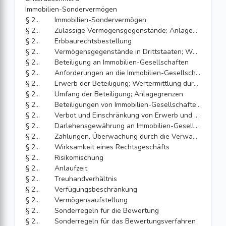
Immobilien-Sondervermögen
§ 230
Immobilien-Sondervermögen
§ 231
Zulässige Vermögensgegenstände; Anlagegrenzen
§ 232
Erbbaurechtsbestellung
§ 233
Vermögensgegenstände in Drittstaaten; Währungsrisiko
§ 234
Beteiligung an Immobilien-Gesellschaften
§ 235
Anforderungen an die Immobilien-Gesellschaften
§ 236
Erwerb der Beteiligung; Wertermittlung durch Abschlussprüfer
§ 237
Umfang der Beteiligung; Anlagegrenzen
§ 238
Beteiligungen von Immobilien-Gesellschaften an Immobilien-Gesellschaften
§ 239
Verbot und Einschränkung von Erwerb und Veräußerung
§ 240
Darlehensgewährung an Immobilien-Gesellschaften
§ 241
Zahlungen, Überwachung durch die Verwahrstelle
§ 242
Wirksamkeit eines Rechtsgeschäfts
§ 243
Risikomischung
§ 244
Anlaufzeit
§ 245
Treuhandverhältnis
§ 246
Verfügungsbeschränkung
§ 247
Vermögensaufstellung
§ 248
Sonderregeln für die Bewertung
§ 249
Sonderregeln für das Bewertungsverfahren