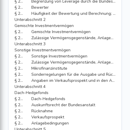
§ 215
Begrenzung von Leverage durch die Bundesanstalt
§ 216
Bewerter
§ 217
Häufigkeit der Bewertung und Berechnung; Offenlegung
Unterabschnitt 2
Gemischte Investmentvermögen
§ 218
Gemischte Investmentvermögen
§ 219
Zulässige Vermögensgegenstände, Anlagegrenzen
Unterabschnitt 3
Sonstige Investmentvermögen
§ 220
Sonstige Investmentvermögen
§ 221
Zulässige Vermögensgegenstände, Anlagegrenzen, Kreditaufnahme
§ 222
Mikrofinanzinstitute
§ 223
Sonderregelungen für die Ausgabe und Rücknahme von Anteilen oder Aktien
§ 224
Angaben im Verkaufsprospekt und in den Anlagebedingungen
Unterabschnitt 4
Dach-Hedgefonds
§ 225
Dach-Hedgefonds
§ 226
Auskunftsrecht der Bundesanstalt
§ 227
Rücknahme
§ 228
Verkaufsprospekt
§ 229
Anlagebedingungen
Unterabschnitt 5