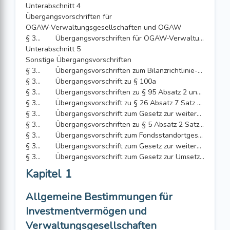
Unterabschnitt 4
Übergangsvorschriften für
OGAW-Verwaltungsgesellschaften und OGAW
§ 355
Übergangsvorschriften für OGAW-Verwaltungsgesellschaften und OGAW
Unterabschnitt 5
Sonstige Übergangsvorschriften
§ 356
Übergangsvorschriften zum Bilanzrichtlinie-Umsetzungsgesetz
§ 357
Übergangsvorschrift zu § 100a
§ 358
Übergangsvorschriften zu § 95 Absatz 2 und § 97 Absatz 1
§ 359
Übergangsvorschrift zu § 26 Absatz 7 Satz 3, § 82 Absatz 6 Satz 2 und § 85 Absatz 5 Satz 4
§ 360
Übergangsvorschrift zum Gesetz zur weiteren Ausführung der EU-Prospektverordnung und zur Änderung von Finanzmarktgesetzen
§ 361
Übergangsvorschriften zu § 5 Absatz 2 Satz 2 und 3
§ 362
Übergangsvorschrift zum Fondsstandortgesetz
§ 363
Übergangsvorschrift zum Gesetz zur weiteren Stärkung des Anlegerschutzes
§ 364
Übergangsvorschrift zum Gesetz zur Umsetzung der Digitalisierungsrichtlinie
Kapitel 1
Allgemeine Bestimmungen für
Investmentvermögen und
Verwaltungsgesellschaften