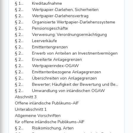
§ 199
Kreditaufnahme
§ 200
Wertpapier-Darlehen, Sicherheiten
§ 201
Wertpapier-Darlehensvertrag
§ 202
Organisierte Wertpapier-Darlehenssysteme
§ 203
Pensionsgeschäfte
§ 204
Verweisung; Verordnungsermächtigung
§ 205
Leerverkäufe
§ 206
Emittentengrenzen
§ 207
Erwerb von Anteilen an Investmentvermögen
§ 208
Erweiterte Anlagegrenzen
§ 209
Wertpapierindex-OGAW
§ 210
Emittentenbezogene Anlagegrenzen
§ 211
Überschreiten von Anlagegrenzen
§ 212
Bewerter; Häufigkeit der Bewertung und Berechnung
§ 213
Umwandlung von inländischen OGAW
Abschnitt 3
Offene inländische Publikums-AIF
Unterabschnitt 1
Allgemeine Vorschriften
für offene inländische Publikums-AIF
§ 214
Risikomischung, Arten