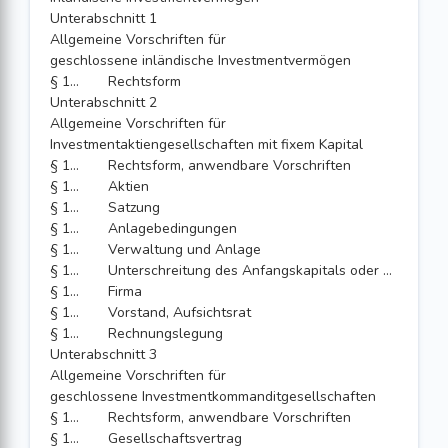
Unterabschnitt 1
Allgemeine Vorschriften für
geschlossene inländische Investmentvermögen
§ 139
Rechtsform
Unterabschnitt 2
Allgemeine Vorschriften für
Investmentaktiengesellschaften mit fixem Kapital
§ 140
Rechtsform, anwendbare Vorschriften
§ 141
Aktien
§ 142
Satzung
§ 143
Anlagebedingungen
§ 144
Verwaltung und Anlage
§ 145
Unterschreitung des Anfangskapitals oder der Eigenmittel
§ 146
Firma
§ 147
Vorstand, Aufsichtsrat
§ 148
Rechnungslegung
Unterabschnitt 3
Allgemeine Vorschriften für
geschlossene Investmentkommanditgesellschaften
§ 149
Rechtsform, anwendbare Vorschriften
§ 150
Gesellschaftsvertrag