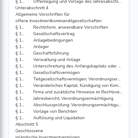
§ 123
Offenlegung und Vorlage des Jahresabschlusses und Lageberichts sowie des Halbjahresberichts
Unterabschnitt 4
Allgemeine Vorschriften für
offene Investmentkommanditgesellschaften
§ 124
Rechtsform, anwendbare Vorschriften
§ 125
Gesellschaftsvertrag
§ 126
Anlagebedingungen
§ 127
Anleger
§ 128
Geschäftsführung
§ 129
Verwaltung und Anlage
§ 130
Unterschreitung des Anfangskapitals oder der Eigenmittel
§ 131
Gesellschaftsvermögen
§ 132
Teilgesellschaftsvermögen; Verordnungsermächtigung
§ 133
Veränderliches Kapital, Kündigung von Kommanditanteilen
§ 134
Firma und zusätzliche Hinweise im Rechtsverkehr
§ 135
Jahresbericht; Verordnungsermächtigung
§ 136
Abschlussprüfung; Verordnungsermächtigung
§ 137
Vorlage von Berichten
§ 138
Auflösung und Liquidation
Abschnitt 5
Geschlossene
inländische Investmentvermögen