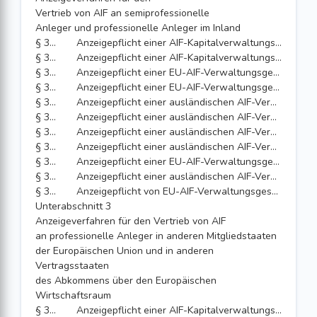
Vertrieb von AIF an semiprofessionelle
Anleger und professionelle Anleger im Inland
§ 321
Anzeigepflicht einer AIF-Kapitalverwaltungsgesellschaft beim beabsichtigten Vertrieb von EU-AIF oder von inländischen Spezial-AIF an semiprofessionelle und professionelle Anleger im Inland
§ 322
Anzeigepflicht einer AIF-Kapitalverwaltungsgesellschaft beim beabsichtigten Vertrieb von ausländischen AIF oder von inländischen Spezial-Feeder-AIF oder EU-Feeder-AIF, deren jeweiliger Master-AIF kein EU-AIF oder inländischer AIF ist, der von einer EU-AIF-Verwaltungsgesellschaft oder einer AIF-Kapitalverwaltungsgesellschaft verwaltet wird, an semiprofessionelle und professionelle Anleger im Inland
§ 323
Anzeigepflicht einer EU-AIF-Verwaltungsgesellschaft beim beabsichtigten Vertrieb von EU-AIF oder von inländischen Spezial-AIF an semiprofessionelle und professionelle Anleger im Inland
§ 324
Anzeigepflicht einer EU-AIF-Verwaltungsgesellschaft beim beabsichtigten Vertrieb von ausländischen AIF oder von inländischen Spezial-Feeder-AIF oder EU-Feeder-AIF, deren jeweiliger Master-AIF kein EU-AIF oder inländischer AIF ist, der von einer EU-AIF-Verwaltungsgesellschaft oder einer AIF-Kapitalverwaltungsgesellschaft verwaltet wird, an semiprofessionelle und professionelle Anleger im Inland
§ 325
Anzeigepflicht einer ausländischen AIF-Verwaltungsgesellschaft, deren Referenzmitgliedstaat die Bundesrepublik Deutschland ist, beim beabsichtigten Vertrieb von EU-AIF oder von inländischen Spezial-AIF an semiprofessionelle und professionelle Anleger im Inland
§ 326
Anzeigepflicht einer ausländischen AIF-Verwaltungsgesellschaft, deren Referenzmitgliedstaat die Bundesrepublik Deutschland ist, beim beabsichtigten Vertrieb von ausländischen AIF an semiprofessionelle und professionelle Anleger im Inland
§ 327
Anzeigepflicht einer ausländischen AIF-Verwaltungsgesellschaft, deren Referenzmitgliedstaat nicht die Bundesrepublik Deutschland ist, beim beabsichtigten Vertrieb von EU-AIF oder von inländischen Spezial-AIF an semiprofessionelle und professionelle Anleger im Inland
§ 328
Anzeigepflicht einer ausländischen AIF-Verwaltungsgesellschaft, deren Referenzmitgliedstaat nicht die Bundesrepublik Deutschland ist, beim beabsichtigten Vertrieb von ausländischen AIF an semiprofessionelle und professionelle Anleger im Inland
§ 329
Anzeigepflicht einer EU-AIF-Verwaltungsgesellschaft oder einer AIF-Kapitalverwaltungsgesellschaft beim beabsichtigten Vertrieb von von ihr verwalteten inländischen Spezial-Feeder-AIF oder EU-Feeder-AIF, deren jeweiliger Master-AIF kein EU-AIF oder inländischer AIF ist, der von einer EU-AIF-Verwaltungsgesellschaft oder einer AIF-Kapitalverwaltungsgesellschaft verwaltet wird, oder ausländischen AIF an semiprofessionelle und professionelle Anleger im Inland
§ 330
Anzeigepflicht einer ausländischen AIF-Verwaltungsgesellschaft beim beabsichtigten Vertrieb von von ihr verwalteten ausländischen AIF oder EU-AIF an semiprofessionelle und professionelle Anleger im Inland
§ 330a
Anzeigepflicht von EU-AIF-Verwaltungsgesellschaften, die die Bedingungen nach Artikel 3 Absatz 2 der Richtlinie 2011/61/EU erfüllen, beim beabsichtigten Vertrieb von AIF an professionelle und semiprofessionelle Anleger im Inland
Unterabschnitt 3
Anzeigeverfahren für den Vertrieb von AIF
an professionelle Anleger in anderen Mitgliedstaaten
der Europäischen Union und in anderen
Vertragsstaaten
des Abkommens über den Europäischen
Wirtschaftsraum
§ 331
Anzeigepflicht einer AIF-Kapitalverwaltungsgesellschaft beim Vertrieb von EU-AIF oder inländischen AIF an professionelle Anleger in anderen Mitgliedstaaten der Europäischen Union oder in anderen Vertragsstaaten des Abkommens über den Europäischen Wirtschaftsraum