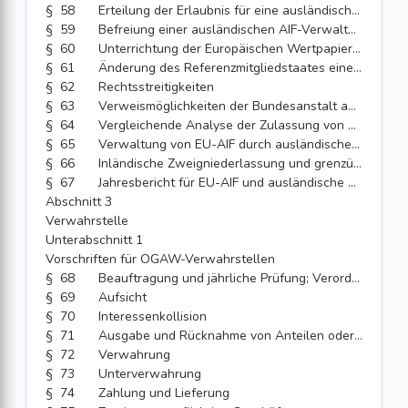
§ 58
Erteilung der Erlaubnis für eine ausländische AIF-Verwaltungsgesellschaft
§ 59
Befreiung einer ausländischen AIF-Verwaltungsgesellschaft von Bestimmungen der Richtlinie 2011/61/EU
§ 60
Unterrichtung der Europäischen Wertpapier- und Marktaufsichtsbehörde im Hinblick auf die Erlaubnis einer ausländischen AIF-Verwaltungsgesellschaft durch die Bundesanstalt
§ 61
Änderung des Referenzmitgliedstaates einer ausländischen AIF-Verwaltungsgesellschaft
§ 62
Rechtsstreitigkeiten
§ 63
Verweismöglichkeiten der Bundesanstalt an die Europäische Wertpapier- und Marktaufsichtsbehörde
§ 64
Vergleichende Analyse der Zulassung von und der Aufsicht über ausländische AIF-Verwaltungsgesellschaften
§ 65
Verwaltung von EU-AIF durch ausländische AIF-Verwaltungsgesellschaften, für die die Bundesrepublik Deutschland Referenzmitgliedstaat ist
§ 66
Inländische Zweigniederlassung und grenzüberschreitender Dienstleistungsverkehr von ausländischen AIF-Verwaltungsgesellschaften, deren Referenzmitgliedstaat nicht die Bundesrepublik Deutschland ist
§ 67
Jahresbericht für EU-AIF und ausländische AIF
Abschnitt 3
Verwahrstelle
Unterabschnitt 1
Vorschriften für OGAW-Verwahrstellen
§ 68
Beauftragung und jährliche Prüfung; Verordnungsermächtigung
§ 69
Aufsicht
§ 70
Interessenkollision
§ 71
Ausgabe und Rücknahme von Anteilen oder Aktien eines inländischen OGAW
§ 72
Verwahrung
§ 73
Unterverwahrung
§ 74
Zahlung und Lieferung