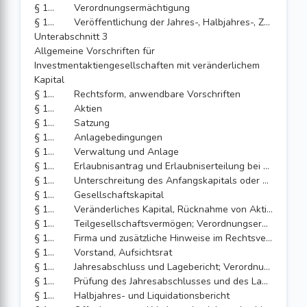
§ 106
Verordnungsermächtigung
§ 107
Veröffentlichung der Jahres-, Halbjahres-, Zwischen-, Auflösungs- und Abwicklungsberichte
Unterabschnitt 3
Allgemeine Vorschriften für
Investmentaktiengesellschaften mit veränderlichem
Kapital
§ 108
Rechtsform, anwendbare Vorschriften
§ 109
Aktien
§ 110
Satzung
§ 111
Anlagebedingungen
§ 112
Verwaltung und Anlage
§ 113
Erlaubnisantrag und Erlaubniserteilung bei der extern verwalteten OGAW-Investmentaktiengesellschaft
§ 114
Unterschreitung des Anfangskapitals oder der Eigenmittel
§ 115
Gesellschaftskapital
§ 116
Veränderliches Kapital, Rücknahme von Aktien
§ 117
Teilgesellschaftsvermögen; Verordnungsermächtigung
§ 118
Firma und zusätzliche Hinweise im Rechtsverkehr
§ 119
Vorstand, Aufsichtsrat
§ 120
Jahresabschluss und Lagebericht; Verordnungsermächtigung
§ 121
Prüfung des Jahresabschlusses und des Lageberichts; Verordnungsermächtigung
§ 122
Halbjahres- und Liquidationsbericht