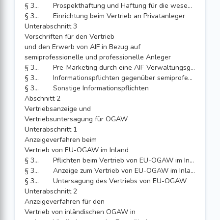
§ 306
Prospekthaftung und Haftung für die wesentlichen Anlegerinformationen
§ 306a
Einrichtung beim Vertrieb an Privatanleger
Unterabschnitt 3
Vorschriften für den Vertrieb
und den Erwerb von AIF in Bezug auf
semiprofessionelle und professionelle Anleger
§ 306b
Pre-Marketing durch eine AIF-Verwaltungsgesellschaft
§ 307
Informationspflichten gegenüber semiprofessionellen und professionellen Anlegern und Haftung
§ 308
Sonstige Informationspflichten
Abschnitt 2
Vertriebsanzeige und
Vertriebsuntersagung für OGAW
Unterabschnitt 1
Anzeigeverfahren beim
Vertrieb von EU-OGAW im Inland
§ 309
Pflichten beim Vertrieb von EU-OGAW im Inland
§ 310
Anzeige zum Vertrieb von EU-OGAW im Inland
§ 311
Untersagung des Vertriebs von EU-OGAW
Unterabschnitt 2
Anzeigeverfahren für den
Vertrieb von inländischen OGAW in