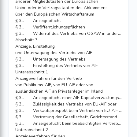
anderen Mitgliedstaaten der Europäischen
Union oder in Vertragsstaaten des Abkommens
über den Europäischen Wirtschaftsraum
§ 312
Anzeigepflicht
§ 313
Veröffentlichungspflichten
§ 313a
Widerruf des Vertriebs von OGAW in anderen Staaten des Abkommens über den Europäischen Wirtschaftsraum
Abschnitt 3
Anzeige, Einstellung
und Untersagung des Vertriebs von AIF
§ 314
Untersagung des Vertriebs
§ 315
Einstellung des Vertriebs von AIF
Unterabschnitt 1
Anzeigeverfahren für den Vertrieb
von Publikums-AIF, von EU-AIF oder von
ausländischen AIF an Privatanleger im Inland
§ 316
Anzeigepflicht einer AIF-Kapitalverwaltungsgesellschaft beim beabsichtigten Vertrieb von inländischen Publikums-AIF im Inland
§ 317
Zulässigkeit des Vertriebs von EU-AIF oder von ausländischen AIF an Privatanleger
§ 318
Verkaufsprospekt beim Vertrieb von EU-AIF oder von ausländischen AIF an Privatanleger
§ 319
Vertretung der Gesellschaft, Gerichtsstand beim Vertrieb von EU-AIF oder von ausländischen AIF an Privatanleger
§ 320
Anzeigepflicht beim beabsichtigten Vertrieb von EU-AIF oder von ausländischen AIF an Privatanleger im Inland
Unterabschnitt 2
Anzeigeverfahren für den