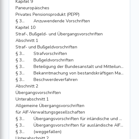
Kapitel 9
Paneuropäisches
Privates Pensionsprodukt (PEPP)
§ 338c
Anzuwendende Vorschriften
Kapitel 10
Straf-, Bußgeld- und Übergangsvorschriften
Abschnitt 1
Straf- und Bußgeldvorschriften
§ 339
Strafvorschriften
§ 340
Bußgeldvorschriften
§ 341
Beteiligung der Bundesanstalt und Mitteilungen in Strafsachen
§ 341a
Bekanntmachung von bestandskräftigen Maßnahmen und unanfechtbar gewordenen Bußgeldentscheidungen
§ 342
Beschwerdeverfahren
Abschnitt 2
Übergangsvorschriften
Unterabschnitt 1
Allgemeine Übergangsvorschriften
für AIF-Verwaltungsgesellschaften
§ 343
Übergangsvorschriften für inländische und EU-AIF-Verwaltungsgesellschaften
§ 344
Übergangsvorschriften für ausländische AIF-Verwaltungsgesellschaften und für andere Vertragsstaaten des Abkommens über den Europäischen Wirtschaftsraum
§ 344a
(weggefallen)
Unterabschnitt 2