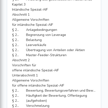
Kapitel 3
Inländische Spezial-AIF
Abschnitt 1
Allgemeine Vorschriften
für inländische Spezial-AIF
§ 273
Anlagebedingungen
§ 274
Begrenzung von Leverage
§ 275
Belastung
§ 276
Leerverkäufe
§ 277
Übertragung von Anteilen oder Aktien
§ 277a
Master-Feeder-Strukturen
Abschnitt 2
Vorschriften für
offene inländische Spezial-AIF
Unterabschnitt 1
Allgemeine Vorschriften
für offene inländische Spezial-AIF
§ 278
Bewertung, Bewertungsverfahren und Bewerter
§ 279
Häufigkeit der Bewertung, Offenlegung
§ 280
(aufgehoben)
§ 281
Verschmelzung