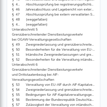
§ 45a
Abschlussprüfung bei registrierungspflichtigen AIF-Kapitalverwaltungsgesellschaften; Verordnungsermächtigung
§ 46
Jahresabschluss und Lagebericht von extern verwalteten Spezial-AIF, für deren Rechnung Gelddarlehen nach § 285 Absatz 2 oder § 292a Absatz 2 vergeben werden
§ 47
Abschlussprüfung bei extern verwalteten Spezial-AIF, für deren Rechnung Gelddarlehen nach § 285 Absatz 2 oder § 292a Absatz 2 vergeben werden; Verordnungsermächtigung
§ 48
(weggefallen)
§ 48a
(weggefallen)
Unterabschnitt 5
Grenzüberschreitender Dienstleistungsverkehr
bei OGAW-Verwaltungsgesellschaften
§ 49
Zweigniederlassung und grenzüberschreitender Dienstleistungsverkehr durch OGAW-Kapitalverwaltungsgesellschaften; Verordnungsermächtigung
§ 50
Besonderheiten für die Verwaltung von EU-OGAW durch OGAW-Kapitalverwaltungsgesellschaften
§ 51
Inländische Zweigniederlassungen und grenzüberschreitender Dienstleistungsverkehr von EU-OGAW-Verwaltungsgesellschaften
§ 52
Besonderheiten für die Verwaltung inländischer OGAW durch EU-OGAW-Verwaltungsgesellschaften
Unterabschnitt 6
Grenzüberschreitender Dienstleistungsverkehr
und Drittstaatenbezug bei AIF-
Verwaltungsgesellschaften
§ 53
Verwaltung von EU-AIF durch AIF-Kapitalverwaltungsgesellschaften
§ 54
Zweigniederlassung und grenzüberschreitender Dienstleistungsverkehr von EU-AIF-Verwaltungsgesellschaften im Inland
§ 55
Bedingungen für AIF-Kapitalverwaltungsgesellschaften, welche ausländische AIF verwalten, die weder in den Mitgliedstaaten der Europäischen Union noch in den Vertragsstaaten des Abkommens über den Europäischen Wirtschaftsraum vertrieben werden
§ 56
Bestimmung der Bundesrepublik Deutschland als Referenzmitgliedstaat einer ausländischen AIF-Verwaltungsgesellschaft
§ 57
Zulässigkeit der Verwaltung von inländischen Spezial-AIF und EU-AIF sowie des Vertriebs von AIF gemäß den §§ 325, 326, 333 oder 334 durch ausländische AIF-Verwaltungsgesellschaften