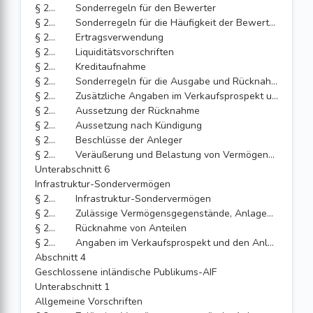
§ 250
Sonderregeln für den Bewerter
§ 251
Sonderregeln für die Häufigkeit der Bewertung
§ 252
Ertragsverwendung
§ 253
Liquiditätsvorschriften
§ 254
Kreditaufnahme
§ 255
Sonderregeln für die Ausgabe und Rücknahme von Anteilen
§ 256
Zusätzliche Angaben im Verkaufsprospekt und in den Anlagebedingungen
§ 257
Aussetzung der Rücknahme
§ 258
Aussetzung nach Kündigung
§ 259
Beschlüsse der Anleger
§ 260
Veräußerung und Belastung von Vermögensgegenständen
Unterabschnitt 6
Infrastruktur-Sondervermögen
§ 260a
Infrastruktur-Sondervermögen
§ 260b
Zulässige Vermögensgegenstände, Anlagegrenzen
§ 260c
Rücknahme von Anteilen
§ 260d
Angaben im Verkaufsprospekt und den Anlagebedingungen
Abschnitt 4
Geschlossene inländische Publikums-AIF
Unterabschnitt 1
Allgemeine Vorschriften