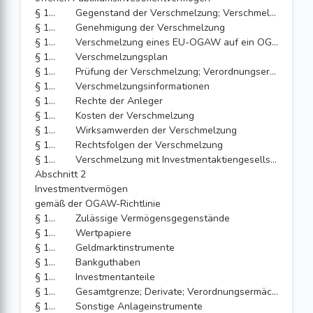
§ 181
Gegenstand der Verschmelzung; Verschmelzungsarten
§ 182
Genehmigung der Verschmelzung
§ 183
Verschmelzung eines EU-OGAW auf ein OGAW-Sondervermögen
§ 184
Verschmelzungsplan
§ 185
Prüfung der Verschmelzung; Verordnungsermächtigung
§ 186
Verschmelzungsinformationen
§ 187
Rechte der Anleger
§ 188
Kosten der Verschmelzung
§ 189
Wirksamwerden der Verschmelzung
§ 190
Rechtsfolgen der Verschmelzung
§ 191
Verschmelzung mit Investmentaktiengesellschaften mit veränderlichem Kapital
Abschnitt 2
Investmentvermögen
gemäß der OGAW-Richtlinie
§ 192
Zulässige Vermögensgegenstände
§ 193
Wertpapiere
§ 194
Geldmarktinstrumente
§ 195
Bankguthaben
§ 196
Investmentanteile
§ 197
Gesamtgrenze; Derivate; Verordnungsermächtigung
§ 198
Sonstige Anlageinstrumente