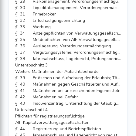
§ 29
Risikomanagement; Verordnungsermächtigung
§ 30
Liquiditätsmanagement; Verordnungsermächtigung
§ 31
Primebroker
§ 32
Entschädigungseinrichtung
§ 33
Werbung
§ 34
Anzeigepflichten von Verwaltungsgesellschaften gegenüber der Bundesanstalt und der Bundesbank
§ 35
Meldepflichten von AIF-Verwaltungsgesellschaften
§ 36
Auslagerung; Verordnungsermächtigung
§ 37
Vergütungssysteme; Verordnungsermächtigung
§ 38
Jahresabschluss, Lagebericht, Prüfungsbericht und Abschlussprüfer der externen Kapitalverwaltungsgesellschaft; Verordnungsermächtigung
Unterabschnitt 3
Weitere Maßnahmen der Aufsichtsbehörde
§ 39
Erlöschen und Aufhebung der Erlaubnis; Tätigkeitsverbot
§ 40
Maßnahmen gegen Geschäftsleiter und Aufsichtsorganmitglieder
§ 41
Maßnahmen bei unzureichenden Eigenmitteln
§ 42
Maßnahmen bei Gefahr
§ 43
Insolvenzantrag, Unterrichtung der Gläubiger im Insolvenzverfahren
Unterabschnitt 4
Pflichten für registrierungspflichtige
AIF-Kapitalverwaltungsgesellschaften
§ 44
Registrierung und Berichtspflichten
§ 45
Jahresabschluss und Lagebericht von registrierungspflichtigen AIF-Kapitalverwaltungsgesellschaften