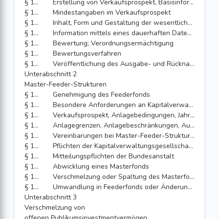
§ 164
Erstellung von Verkaufsprospekt, Basisinformationsblatt und wesentlichen Anlegerinformationen
§ 165
Mindestangaben im Verkaufsprospekt
§ 166
Inhalt, Form und Gestaltung der wesentlichen Anlegerinformationen; Verordnungsermächtigung
§ 167
Information mittels eines dauerhaften Datenträgers
§ 168
Bewertung; Verordnungsermächtigung
§ 169
Bewertungsverfahren
§ 170
Veröffentlichung des Ausgabe- und Rücknahmepreises und des Nettoinventarwertes
Unterabschnitt 2
Master-Feeder-Strukturen
§ 171
Genehmigung des Feederfonds
§ 172
Besondere Anforderungen an Kapitalverwaltungsgesellschaften
§ 173
Verkaufsprospekt, Anlagebedingungen, Jahresbericht
§ 174
Anlagegrenzen, Anlagebeschränkungen, Aussetzung der Anteile
§ 175
Vereinbarungen bei Master-Feeder-Strukturen
§ 176
Pflichten der Kapitalverwaltungsgesellschaft und der Verwahrstelle
§ 177
Mitteilungspflichten der Bundesanstalt
§ 178
Abwicklung eines Masterfonds
§ 179
Verschmelzung oder Spaltung des Masterfonds
§ 180
Umwandlung in Feederfonds oder Änderung des Masterfonds
Unterabschnitt 3
Verschmelzung von
offenen Publikumsinvestmentvermögen