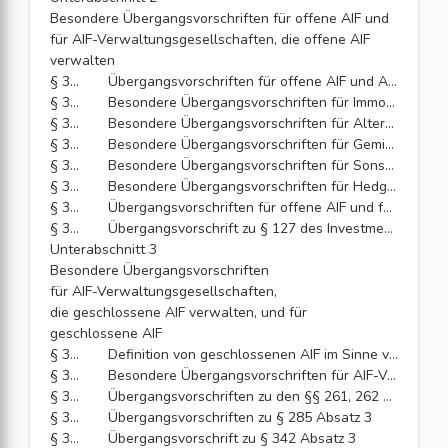
Besondere Übergangsvorschriften für offene AIF und
für AIF-Verwaltungsgesellschaften, die offene AIF
verwalten
§ 345
Übergangsvorschriften für offene AIF und AIF-Verwaltungsgesellschaften, die offene AIF verwalten, die bereits nach dem Investmentgesetz reguliert waren
§ 346
Besondere Übergangsvorschriften für Immobilien-Sondervermögen
§ 347
Besondere Übergangsvorschriften für Altersvorsorge-Sondervermögen
§ 348
Besondere Übergangsvorschriften für Gemischte Sondervermögen und Gemischte Investmentaktiengesellschaften
§ 349
Besondere Übergangsvorschriften für Sonstige Sondervermögen und Sonstige Investmentaktiengesellschaften
§ 350
Besondere Übergangsvorschriften für Hedgefonds und offene Spezial-AIF
§ 351
Übergangsvorschriften für offene AIF und für AIF-Verwaltungsgesellschaften, die offene AIF verwalten, die nicht bereits nach dem Investmentgesetz reguliert waren
§ 352
Übergangsvorschrift zu § 127 des Investmentgesetzes
Unterabschnitt 3
Besondere Übergangsvorschriften
für AIF-Verwaltungsgesellschaften,
die geschlossene AIF verwalten, und für
geschlossene AIF
§ 352a
Definition von geschlossenen AIF im Sinne von § 353
§ 353
Besondere Übergangsvorschriften für AIF-Verwaltungsgesellschaften, die geschlossene AIF verwalten, und für geschlossene AIF
§ 353a
Übergangsvorschriften zu den §§ 261, 262 und 263
§ 353b
Übergangsvorschriften zu § 285 Absatz 3
§ 354
Übergangsvorschrift zu § 342 Absatz 3