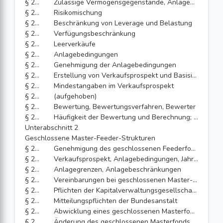
§ 261
Zulässige Vermögensgegenstände, Anlagegrenzen
§ 262
Risikomischung
§ 263
Beschränkung von Leverage und Belastung
§ 264
Verfügungsbeschränkung
§ 265
Leerverkäufe
§ 266
Anlagebedingungen
§ 267
Genehmigung der Anlagebedingungen
§ 268
Erstellung von Verkaufsprospekt und Basisinformationsblatt
§ 269
Mindestangaben im Verkaufsprospekt
§ 270
(aufgehoben)
§ 271
Bewertung, Bewertungsverfahren, Bewerter
§ 272
Häufigkeit der Bewertung und Berechnung; Offenlegung
Unterabschnitt 2
Geschlossene Master-Feeder-Strukturen
§ 272a
Genehmigung des geschlossenen Feederfonds; besondere Anforderungen an Kapitalverwaltungsgesellschaften
§ 272b
Verkaufsprospekt, Anlagebedingungen, Jahresbericht
§ 272c
Anlagegrenzen, Anlagebeschränkungen
§ 272d
Vereinbarungen bei geschlossenen Master-Feeder-Strukturen
§ 272e
Pflichten der Kapitalverwaltungsgesellschaft und der Verwahrstelle
§ 272f
Mitteilungspflichten der Bundesanstalt
§ 272g
Abwicklung eines geschlossenen Masterfonds
§ 272h
Änderung des geschlossenen Masterfonds