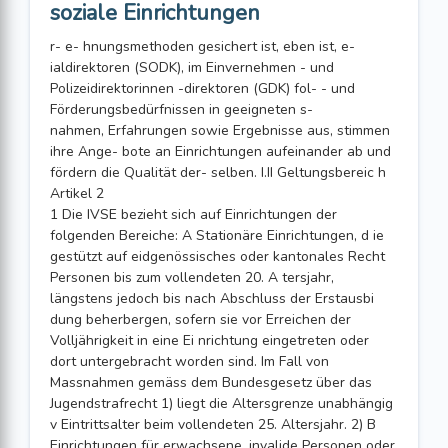
soziale Einrichtungen
r- e- hnungsmethoden gesichert ist, eben ist, e-
ialdirektoren (SODK), im Einvernehmen - und
Polizeidirektorinnen -direktoren (GDK) fol- - und
Förderungsbedürfnissen in geeigneten s-
nahmen, Erfahrungen sowie Ergebnisse aus, stimmen
ihre Ange- bote an Einrichtungen aufeinander ab und
fördern die Qualität der- selben. I.II Geltungsbereic h
Artikel 2
1 Die IVSE bezieht sich auf Einrichtungen der
folgenden Bereiche: A Stationäre Einrichtungen, d ie
gestützt auf eidgenössisches oder kantonales Recht
Personen bis zum vollendeten 20. A tersjahr,
längstens jedoch bis nach Abschluss der Erstausbi
dung beherbergen, sofern sie vor Erreichen der
Volljährigkeit in eine Ei nrichtung eingetreten oder
dort untergebracht worden sind. Im Fall von
Massnahmen gemäss dem Bundesgesetz über das
Jugendstrafrecht 1) liegt die Altersgrenze unabhängig
v Eintrittsalter beim vollendeten 25. Altersjahr. 2) B
Einrichtungen für erwachsene, invalide Personen oder