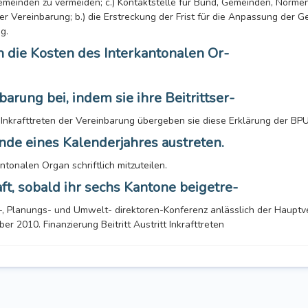
einden zu vermeiden; c.) Kontaktstelle für Bund, Gemeinden, Normen-,
der Vereinbarung; b.) die Erstreckung der Frist für die Anpassung der G
g.
n die Kosten des Interkantonalen Or-
arung bei, indem sie ihre Beitrittser-
Inkrafttreten der Vereinbarung übergeben sie diese Erklärung der BPU
nde eines Kalenderjahres austreten.
tonalen Organ schriftlich mitzuteilen.
aft, sobald ihr sechs Kantone beigetre-
u-, Planungs- und Umwelt- direktoren-Konferenz anlässlich der Haup
 2010. Finanzierung Beitritt Austritt Inkrafttreten