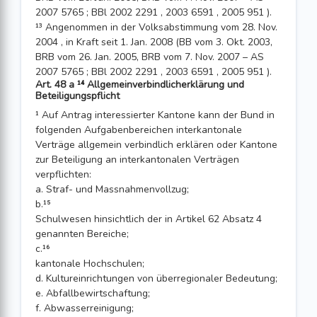
2007 5765 ; BBl 2002 2291 , 2003 6591 , 2005 951 ).
¹³ Angenommen in der Volksabstimmung vom 28. Nov.
2004 , in Kraft seit 1. Jan. 2008 (BB vom 3. Okt. 2003,
BRB vom 26. Jan. 2005, BRB vom 7. Nov. 2007 – AS
2007 5765 ; BBl 2002 2291 , 2003 6591 , 2005 951 ).
Art. 48 a ¹⁴ Allgemeinverbindlicherklärung und
Beteiligungspflicht
¹ Auf Antrag interessierter Kantone kann der Bund in
folgenden Aufgabenbereichen interkantonale
Verträge allgemein verbindlich erklären oder Kantone
zur Beteiligung an interkantonalen Verträgen
verpflichten:
a. Straf- und Massnahmenvollzug;
b.¹⁵
Schulwesen hinsichtlich der in Artikel 62 Absatz 4
genannten Bereiche;
c.¹⁶
kantonale Hochschulen;
d. Kultureinrichtungen von überregionaler Bedeutung;
e. Abfallbewirtschaftung;
f. Abwasserreinigung;