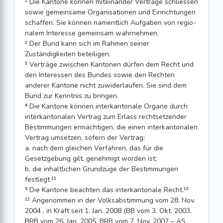
¹ Die Kantone können miteinander Verträge schliessen
sowie gemeinsame Organi­sationen und Einrichtungen
schaffen. Sie können namentlich Aufgaben von regio­
nalem Interesse gemeinsam wahrnehmen.
² Der Bund kann sich im Rahmen seiner
Zuständigkeiten beteiligen.
³ Verträge zwischen Kantonen dürfen dem Recht und
den Interessen des Bundes sowie den Rechten
anderer Kantone nicht zuwiderlaufen. Sie sind dem
Bund zur Kenntnis zu bringen.
⁴ Die Kantone können interkantonale Organe durch
interkantonalen Vertrag zum Erlass rechtsetzender
Bestimmungen ermächtigen, die einen interkantonalen
Vertrag umsetzen, sofern der Vertrag:
a. nach dem gleichen Verfahren, das für die
Gesetzgebung gilt, genehmigt wor­den ist;
b. die inhaltlichen Grundzüge der Bestimmungen
festlegt.¹²
⁵ Die Kantone beachten das interkantonale Recht.¹³
¹² Angenommen in der Volksabstimmung vom 28. Nov.
2004 , in Kraft seit 1. Jan. 2008 (BB vom 3. Okt. 2003,
BRB vom 26. Jan. 2005, BRB vom 7. Nov. 2007 – AS