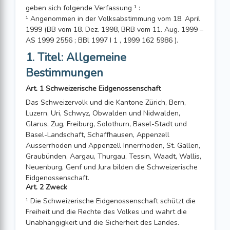
geben sich folgende Verfassung ¹ :
¹ Angenommen in der Volksabstimmung vom 18. April
1999 (BB vom 18. Dez. 1998, BRB vom 11. Aug. 1999 –
AS 1999 2556 ; BBl 1997 I 1 , 1999 162 5986 ).
1. Titel: Allgemeine
Bestimmungen
Art. 1 Schweizerische Eidgenossenschaft
Das Schweizervolk und die Kantone Zürich, Bern,
Luzern, Uri, Schwyz, Obwalden und Nidwalden,
Glarus, Zug, Freiburg, Solothurn, Basel-Stadt und
Basel-Land­schaft, Schaffhausen, Appenzell
Ausserrhoden und Appenzell Innerrhoden, St. Gal­len,
Graubünden, Aargau, Thurgau, Tessin, Waadt, Wallis,
Neuenburg, Genf und Jura bilden die Schweizerische
Eidgenossenschaft.
Art. 2 Zweck
¹ Die Schweizerische Eidgenossenschaft schützt die
Freiheit und die Rechte des Volkes und wahrt die
Unabhängigkeit und die Sicherheit des Landes.