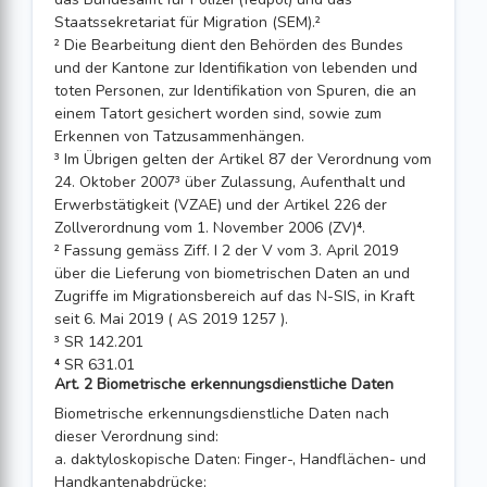
Staatssekretariat für Migration (SEM).²
² Die Bearbeitung dient den Behörden des Bundes
und der Kantone zur Identifika­tion von lebenden und
toten Personen, zur Identifikation von Spuren, die an
einem Tatort gesichert worden sind, sowie zum
Erkennen von Tatzusammenhängen.
³ Im Übrigen gelten der Artikel 87 der Verordnung vom
24. Oktober 2007³ über Zulassung, Aufenthalt und
Erwerbstätigkeit (VZAE) und der Artikel 226 der
Zollverordnung vom 1. November 2006 (ZV)⁴.
² Fassung gemäss Ziff. I 2 der V vom 3. April 2019
über die Lieferung von biometrischen Daten an und
Zugriffe im Migrationsbereich auf das N-SIS, in Kraft
seit 6. Mai 2019 ( AS 2019 1257 ).
³ SR 142.201
⁴ SR 631.01
Art. 2 Biometrische erkennungsdienstliche Daten
Biometrische erkennungsdienstliche Daten nach
dieser Verordnung sind:
a. daktyloskopische Daten: Finger-, Handflächen- und
Handkantenabdrücke;