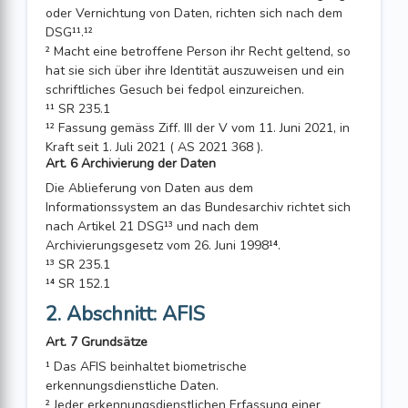
oder Vernichtung von Daten, richten sich nach dem
DSG¹¹.¹²
² Macht eine betroffene Person ihr Recht geltend, so
hat sie sich über ihre Identität auszuweisen und ein
schriftliches Gesuch bei fedpol einzureichen.
¹¹ SR 235.1
¹² Fassung gemäss Ziff. III der V vom 11. Juni 2021, in
Kraft seit 1. Juli 2021 ( AS 2021 368 ).
Art. 6 Archivierung der Daten
Die Ablieferung von Daten aus dem
Informationssystem an das Bundesarchiv richtet sich
nach Artikel 21 DSG¹³ und nach dem
Archivierungsgesetz vom 26. Juni 1998¹⁴.
¹³ SR 235.1
¹⁴ SR 152.1
2. Abschnitt: AFIS
Art. 7 Grundsätze
¹ Das AFIS beinhaltet biometrische
erkennungsdienstliche Daten.
² Jeder erkennungsdienstlichen Erfassung einer