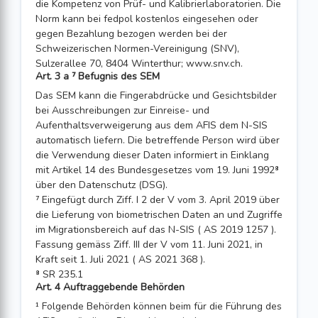
die Kompetenz von Prüf- und Kali­brierlaboratorien. Die
Norm kann bei fedpol kostenlos eingesehen oder
gegen Bezahlung bezogen werden bei der
Schweizerischen Normen-Vereinigung (SNV),
Sulzerallee 70, 8404 Winterthur; www.snv.ch.
Art. 3 a ⁷ Befugnis des SEM
Das SEM kann die Fingerabdrücke und Gesichtsbilder
bei Ausschreibungen zur Einreise- und
Aufenthaltsverweigerung aus dem AFIS dem N-SIS
automatisch liefern. Die betreffende Person wird über
die Verwendung dieser Daten informiert in Einklang
mit Artikel 14 des Bundesgesetzes vom 19. Juni 1992⁸
über den Datenschutz (DSG).
⁷ Eingefügt durch Ziff. I 2 der V vom 3. April 2019 über
die Lieferung von biometrischen Daten an und Zugriffe
im Migrationsbereich auf das N-SIS ( AS 2019 1257 ).
Fassung gemäss Ziff. III der V vom 11. Juni 2021, in
Kraft seit 1. Juli 2021 ( AS 2021 368 ).
⁸ SR 235.1
Art. 4 Auftraggebende Behörden
¹ Folgende Behörden können beim für die Führung des