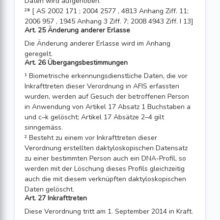
Daten wird aufgehoben.
²⁸ [ AS 2002 171 ; 2004 2577 , 4813 Anhang Ziff. 11;
2006 957 , 1945 Anhang 3 Ziff. 7; 2008 4943 Ziff. I 13]
Art. 25 Änderung anderer Erlasse
Die Änderung anderer Erlasse wird im Anhang
geregelt.
Art. 26 Übergangsbestimmungen
¹ Biometrische erkennungsdienstliche Daten, die vor
Inkrafttreten dieser Verordnung in AFIS erfassten
wurden, werden auf Gesuch der betroffenen Person
in Anwendung von Artikel 17 Absatz 1 Buchstaben a
und c–k gelöscht; Artikel 17 Absätze 2–4 gilt
sinngemäss.
² Besteht zu einem vor Inkrafttreten dieser
Verordnung erstellten daktyloskopischen Datensatz
zu einer bestimmten Person auch ein DNA-Profil, so
werden mit der Löschung dieses Profils gleichzeitig
auch die mit diesem verknüpften daktylosko­pischen
Daten gelöscht.
Art. 27 Inkrafttreten
Diese Verordnung tritt am 1. September 2014 in Kraft.