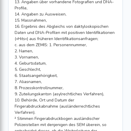
13. Angaben über vorhandene Fotografien und DNA-
Profile,
14. Angaben zu Ausweisen,
15. Massnahmen,
16. Ergebnis des Abgleichs von daktyloskopischen
Daten und DNA-Pro­filen mit positiven Identifikationen
(«Hits») aus früheren Identifika­tionsanfragen;
c. aus dem ZEMIS: 1. Personennummer,
2. Namen,
3. Vornamen,
4. Geburtsdatum,
5. Geschlecht,
6. Staatsangehörigkeit,
7. Aliasnamen,
8. Prozesskontrollnummer,
9. Zuteilungskanton (asylrechtliches Verfahren),
10. Behörde, Ort und Datum der
Fingerabdruckabnahme (ausländerrecht­liches
Verfahren).
² Stimmen Fingerabdruckbogen ausländischer
Polizeistellen mit denjenigen des SEM überein, so
entscheidet dieses, ob die Weiterleitung der