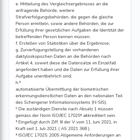
e. Mitteilung des Vergleichsergebnisses an die
anfragende Behörde, weitere
Strafverfolgungsbehörden, die gegen die gleiche
Person ermitteln, sowie andere Behörden, die zur
Erfüllung ihrer gesetzlichen Auf­gaben die Identität der
betreffenden Person kennen müssen;
f. Erstellen von Statistiken über die Ergebnisse;
g. Zurverfügungstellung der vorhandenen
daktyloskopischen Daten an die Behörden nach
Artikel 4, soweit diese die Datensätze im Einzelfall
angefordert haben und die Daten zur Erfüllung ihrer
Aufgabe unentbehrlich sind;
h.⁵
automatisierte Übermittlung der biometrischen
erkennungsdienstlichen Daten an den nationalen Teil
des Schengener Informationssystems (N-SIS).
² Die zuständigen Dienste nach Absatz 1 müssen
gemäss der Norm ISO/IEC 17025⁶ akkreditiert sein.
⁵ Eingefügt durch Ziff. III der V vom 11. Juni 2021, in
Kraft seit 1. Juli 2021 ( AS 2021 368 ).
⁶ ISO/IEC 17025: 2005 Allgemeine Anforderungen an