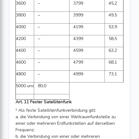
3600
–
3799
45,2
3800
–
3999
49,5
4000
–
4199
53,9
4200
–
4399
58,5
4400
–
4599
63,2
4600
–
4799
68,1
4800
–
4999
73,1
5000 und grösser
80,0
Art. 11 Fester Satellitenfunk
¹ Als feste Satellitenfunkverbindung gilt:
a. die Verbindung von einer Weltraumfunkstelle zu
einer oder mehreren Erdfunkstellen auf derselben
Frequenz;
b. die Verbindung von einer oder mehreren