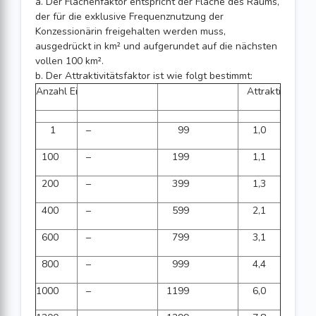
a. Der Flächenfaktor entspricht der Fläche des Raums,
der für die exklusive Frequenznutzung der
Konzessionärin freigehalten werden muss,
ausgedrückt in km² und aufgerundet auf die nächsten
vollen 100 km².
b. Der Attraktivitätsfaktor ist wie folgt bestimmt:
Anzahl Einwohner/innen im Konzessionsgebiet pro km²
Attraktivitätsfa
1
–
99
1,0
100
–
199
1,1
200
–
399
1,3
400
–
599
2,1
600
–
799
3,1
800
–
999
4,4
1000
–
1199
6,0