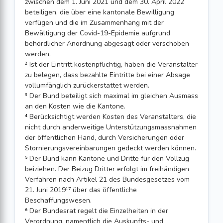
zwischen dem 1. Juni 2021 und dem 30. April 2022
beteiligen, die über eine kantonale Bewilligung
verfügen und die im Zusammenhang mit der
Bewältigung der Covid-19-Epidemie aufgrund
behördlicher Anordnung abgesagt oder verschoben
werden.
² Ist der Eintritt kostenpflichtig, haben die Veranstalter
zu belegen, dass bezahl­te Eintritte bei einer Absage
vollumfänglich zurückerstattet wer­den.
³ Der Bund beteiligt sich maximal im gleichen Ausmass
an den Kosten wie die Kantone.
⁴ Berücksichtigt werden Kosten des Veranstalters, die
nicht durch anderwei­tige Unterstützungs­massnahmen
der öffentlichen Hand, durch Versicherungen oder
Stornierungsver­einbarungen gedeckt werden können.
⁵ Der Bund kann Kan­tone und Dritte für den Vollzug
beiziehen. Der Beizug Dritter erfolgt im freihändigen
Ver­fahren nach Artikel 21 des Bundesgesetzes vom
21. Juni 2019¹⁷ über das öffentliche
Beschaffungswesen.
⁶ Der Bundesrat regelt die Einzelheiten in der
Verordnung, nament­lich die Auskunfts- und