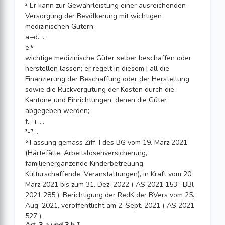
² Er kann zur Gewährleistung einer ausreichenden
Versorgung der Bevölkerung mit wichtigen
medizinischen Gütern:
a.–d. ...
e.⁶
wichtige medizini­sche Güter selber beschaffen oder
her­stellen lassen; er regelt in diesem Fall die
Finanzierung der Beschaffung oder der Herstellung
sowie die Rückvergütung der Kosten durch die
Kantone und Einrich­tungen, denen die Güter
abgegeben werden;
f. –i. ...
³-⁷ ...
⁶ Fassung gemäss Ziff. I des BG vom 19. März 2021
(Härtefälle, Arbeitslosenversicherung,
familienergänzende Kinderbetreuung,
Kulturschaffende, Veranstaltungen), in Kraft vom 20.
März 2021 bis zum 31. Dez. 2022 ( AS 2021 153 ; BBl
2021 285 ). Berichtigung der RedK der BVers vom 25.
Aug. 2021, veröffentlicht am 2. Sept. 2021 ( AS 2021
527 ).