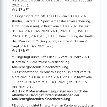
März 2021 bis zum 31. Dez. 2023 ( AS 2021 153 ; BBl
2021 285 ).
Art. 17 a ²⁷
²⁷ Eingefügt durch Ziff. I des BG vom 18. Dez. 2020
(Kultur, Härtefälle, Sport, Arbeits­losenversicherung,
Ordnungsbussen), in Kraft vom 1. Dez. 2020 bis zum
31. Dez. 2021 ( AS 2020 5821 ; 2021 153 , 354 ; BBl
2020 8819 ; 2021 285 , 1093 ). Berichtigung der RedK
der BVers vom 25. Aug. 2021, veröffentlicht am 2.
Sept. 2021 ( AS 2021 527 ).
Art. 17 b ²⁸
²⁸ Eingefügt durch Ziff. I des BG vom 19. März 2021
(Härtefälle, Arbeitslosenversicherung,
familienergänzende Kinderbetreuung,
Kulturschaffende, Veranstaltungen), in Kraft vom 20.
März 2021 bis zum 31. Dez. 2021, Abs. 1 in Kraft vom
1. Sept. 2020 bis zum 31. Dez. 2021 ( AS 2021 153 ;
BBl 2021 285 ).
Art. 17 c ²⁹ Massnahmen zugunsten von durch die
öffentliche Hand geführten Institutionen der
familienergänzenden Kinderbetreuung
¹ Der Bund richtet Finanzhilfen an Kantone aus, die an