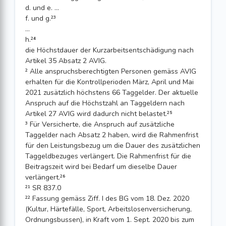
d. und e. ...
f. und g.²³
...
h.²⁴
die Höchstdauer der Kurzarbeitsentschädigung nach
Artikel 35 Absatz 2 AVIG.
² Alle anspruchsberechtigten Personen gemäss AVIG
erhalten für die Kontrollperioden März, April und Mai
2021 zusätzlich höchstens 66 Taggelder. Der aktuelle
Anspruch auf die Höchstzahl an Taggeldern nach
Artikel 27 AVIG wird dadurch nicht belastet.²⁵
³ Für Versicherte, die Anspruch auf zusätzliche
Taggelder nach Absatz 2 haben, wird die Rahmenfrist
für den Leistungsbezug um die Dauer des zusätzlichen
Taggeldbezuges verlängert. Die Rahmenfrist für die
Beitragszeit wird bei Bedarf um dieselbe Dauer
verlängert.²⁶
²¹ SR 837.0
²² Fassung gemäss Ziff. I des BG vom 18. Dez. 2020
(Kultur, Härtefälle, Sport, Arbeits­losenversicherung,
Ordnungsbussen), in Kraft vom 1. Sept. 2020 bis zum