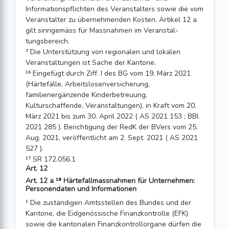
Informationspflichten des Veranstalters sowie die vom
Veran­stalter zu überneh­menden Kosten. Arti­kel 12 a
gilt sinngemäss für Mass­nahmen im Veranstal­
tungsbereich.
⁷ Die Unterstützung von regionalen und lokalen
Veranstaltungen ist Sache der Kantone.
¹⁶ Eingefügt durch Ziff. I des BG vom 19. März 2021
(Härtefälle, Arbeitslosenversicherung,
familienergänzende Kinderbetreuung,
Kulturschaffende, Veranstaltungen), in Kraft vom 20.
März 2021 bis zum 30. April 2022 ( AS 2021 153 ; BBl
2021 285 ). Berichtigung der RedK der BVers vom 25.
Aug. 2021, veröffentlicht am 2. Sept. 2021 ( AS 2021
527 ).
¹⁷ SR 172.056.1
Art. 12
Art. 12 a ¹⁸ Härtefallmassnahmen für Unternehmen:
Personendaten und Informationen
¹ Die zuständigen Amtsstellen des Bundes und der
Kantone, die Eidgenössische Finanzkontrolle (EFK)
sowie die kantonalen Finanzkontrollorgane dürfen die