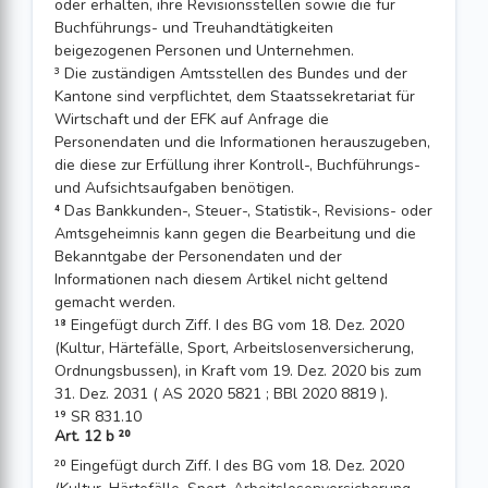
oder erhalten, ihre Revisionsstellen sowie die für
Buchführungs- und Treuhandtätigkeiten
beigezogenen Personen und Unternehmen.
³ Die zuständigen Amtsstellen des Bundes und der
Kantone sind verpflichtet, dem Staatssekretariat für
Wirtschaft und der EFK auf Anfrage die
Personendaten und die Informationen herauszugeben,
die diese zur Erfüllung ihrer Kontroll-, Buchführungs-
und Aufsichtsaufgaben benötigen.
⁴ Das Bankkunden-, Steuer-, Statistik-, Revisions- oder
Amtsgeheimnis kann gegen die Bearbeitung und die
Bekanntgabe der Personendaten und der
Informationen nach diesem Artikel nicht geltend
gemacht werden.
¹⁸ Eingefügt durch Ziff. I des BG vom 18. Dez. 2020
(Kultur, Härtefälle, Sport, Arbeits­losenversicherung,
Ordnungsbussen), in Kraft vom 19. Dez. 2020 bis zum
31. Dez. 2031 ( AS 2020 5821 ; BBl 2020 8819 ).
¹⁹ SR 831.10
Art. 12 b ²⁰
²⁰ Eingefügt durch Ziff. I des BG vom 18. Dez. 2020