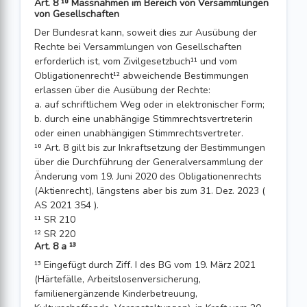
Art. 8 ¹⁰ Massnahmen im Bereich von Versammlungen
von Gesellschaften
Der Bundesrat kann, soweit dies zur Ausübung der
Rechte bei Versammlungen von Gesellschaften
erforderlich ist, vom Zivilgesetzbuch¹¹ und vom
Obligationenrecht¹² abweichende Bestimmungen
erlassen über die Ausübung der Rechte:
a. auf schriftlichem Weg oder in elektronischer Form;
b. durch eine unabhängige Stimmrechtsvertreterin
oder einen unabhängigen Stimmrechtsvertreter.
¹⁰ Art. 8 gilt bis zur Inkraftset­zung der Bestimmungen
über die Durchführung der Generalversammlung der
Änderung vom 19. Juni 2020 des Obligationen­rechts
(Aktienrecht), längstens aber bis zum 31. Dez. 2023 (
AS 2021 354 ).
¹¹ SR 210
¹² SR 220
Art. 8 a ¹³
¹³ Eingefügt durch Ziff. I des BG vom 19. März 2021
(Härtefälle, Arbeitslosenversicherung,
familienergänzende Kinderbetreuung,