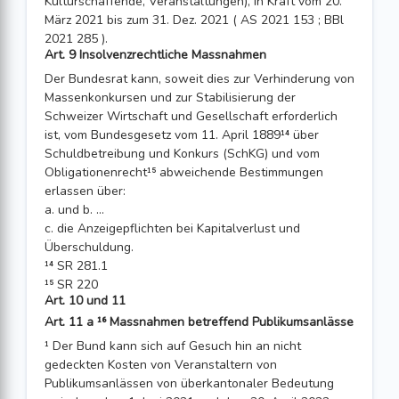
Kulturschaffende, Veranstaltungen), in Kraft vom 20.
März 2021 bis zum 31. Dez. 2021 ( AS 2021 153 ; BBl
2021 285 ).
Art. 9 Insolvenzrechtliche Massnahmen
Der Bundesrat kann, soweit dies zur Verhinderung von
Massenkonkursen und zur Stabilisierung der
Schweizer Wirtschaft und Gesellschaft erforderlich
ist, vom Bundesgesetz vom 11. April 1889¹⁴ über
Schuldbetreibung und Konkurs (SchKG) und vom
Obligationenrecht¹⁵ abweichende Bestimmungen
erlassen über:
a. und b. ...
c. die Anzeigepflichten bei Kapitalverlust und
Überschuldung.
¹⁴ SR 281.1
¹⁵ SR 220
Art. 10 und 11
Art. 11 a ¹⁶ Massnahmen betreffend Publikumsanlässe
¹ Der Bund kann sich auf Gesuch hin an nicht
gedeckten Kosten von Veranstaltern von
Publikumsanlässen von überkantonaler Bedeutung