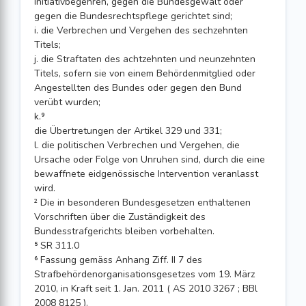
Initiativbegehren, gegen die Bundesgewalt oder
gegen die Bundesrechtspflege gerichtet sind;
i. die Verbrechen und Vergehen des sechzehnten
Titels;
j. die Straftaten des achtzehnten und neunzehnten
Titels, sofern sie von einem Behördenmitglied oder
Angestellten des Bundes oder gegen den Bund
verübt wurden;
k.⁹
die Übertretungen der Artikel 329 und 331;
l. die politischen Verbrechen und Vergehen, die
Ursache oder Folge von Unruhen sind, durch die eine
bewaffnete eidgenössische Intervention veranlasst
wird.
² Die in besonderen Bundesgesetzen enthaltenen
Vorschriften über die Zuständigkeit des
Bundesstrafgerichts bleiben vorbehalten.
⁵ SR 311.0
⁶ Fassung gemäss Anhang Ziff. II 7 des
Strafbehördenorganisationsgesetzes vom 19. März
2010, in Kraft seit 1. Jan. 2011 ( AS 2010 3267 ; BBl
2008 8125 ).