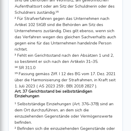
sind die Behörden am Wohnsitz, am gewöhnlichen
Aufenthaltsort oder am Sitz der Schuldnerin oder des
Schuldners zuständig.¹⁵
² Für Strafverfahren gegen das Unternehmen nach
Artikel 102 StGB sind die Behörden am Sitz des
Unternehmens zuständig. Dies gilt ebenso, wenn sich
das Verfahren wegen des gleichen Sachverhalts auch
gegen eine für das Unternehmen handelnde Person
richtet.
³ Fehlt ein Gerichtsstand nach den Absätzen 1 und 2,
so bestimmt er sich nach den Artikeln 31–35.
¹⁴ SR 311.0
¹⁵ Fassung gemäss Ziff. I 12 des BG vom 17. Dez. 2021
über die Harmonisierung der Strafrahmen, in Kraft seit
1. Juli 2023 ( AS 2023 259 ; BBl 2018 2827 ).
Art. 37 Gerichtsstand bei selbstständigen
Einziehungen
¹ Selbstständige Einziehungen (Art. 376–378) sind an
dem Ort durchzuführen, an dem sich die
einzuziehenden Gegenstände oder Vermögenswerte
befinden.
² Befinden sich die einzuziehenden Gegenstände oder