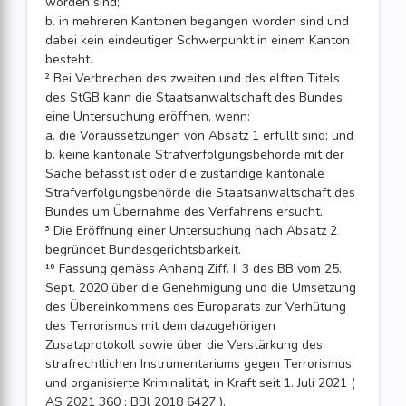
worden sind;
b. in mehreren Kantonen begangen worden sind und
dabei kein eindeutiger Schwerpunkt in einem Kanton
besteht.
² Bei Verbrechen des zweiten und des elften Titels
des StGB kann die Staatsanwaltschaft des Bundes
eine Untersuchung eröffnen, wenn:
a. die Voraussetzungen von Absatz 1 erfüllt sind; und
b. keine kantonale Strafverfolgungsbehörde mit der
Sache befasst ist oder die zuständige kantonale
Strafverfolgungsbehörde die Staatsanwaltschaft des
Bundes um Übernahme des Verfahrens ersucht.
³ Die Eröffnung einer Untersuchung nach Absatz 2
begründet Bundesgerichtsbarkeit.
¹⁰ Fassung gemäss Anhang Ziff. II 3 des BB vom 25.
Sept. 2020 über die Genehmigung und die Umsetzung
des Übereinkommens des Europarats zur Verhütung
des Terrorismus mit dem dazugehörigen
Zusatzprotokoll sowie über die Verstärkung des
strafrechtlichen Instrumentariums gegen Terrorismus
und organisierte Kriminalität, in Kraft seit 1. Juli 2021 (
AS 2021 360 ; BBl 2018 6427 ).