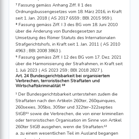
⁷ Fassung gemäss Anhang Ziff. II 1 des
Ordnungsbussengesetzes vom 18. März 2016, in Kraft
seit 1. Jan. 2018 ( AS 2017 6559 ; BBl 2015 959 ).
⁸ Fassung gemäss Ziff. I 3 des BG vom 18. Juni 2010
über die Änderung von Bundesgesetzen zur
Umsetzung des Römer Statuts des Internationalen
Strafgerichtshofs, in Kraft seit 1. Jan. 2011 ( AS 2010
4963 ; BBl 2008 3863 ).
⁹ Fassung gemäss Ziff. I 12 des BG vom 17. Dez. 2021
über die Harmonisierung der Strafrahmen, in Kraft seit
1. Juli 2023 ( AS 2023 259 ; BBl 2018 2827 ).
Art. 24 Bundesgerichtsbarkeit bei organisiertem
Verbrechen, terroristischen Straftaten und
Wirtschaftskriminalität ¹⁰
¹ Der Bundesgerichtsbarkeit unterstehen zudem die
Straftaten nach den Artikeln 260ter, 260quinquies,
260sexies, 305bis, 305ter und 322ter–322septies
StGB¹¹ sowie die Verbrechen, die von einer kriminellen
oder terroristischen Organisation im Sinne von Artikel
260ter StGB ausgehen, wenn die Straftaten:¹²
a. zu einem wesentlichen Teil im Ausland begangen