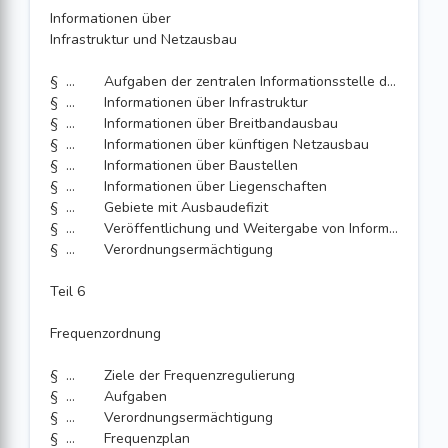
Informationen über
Infrastruktur und Netzausbau
§ 78
Aufgaben der zentralen Informationsstelle des Bundes
§ 79
Informationen über Infrastruktur
§ 80
Informationen über Breitbandausbau
§ 81
Informationen über künftigen Netzausbau
§ 82
Informationen über Baustellen
§ 83
Informationen über Liegenschaften
§ 84
Gebiete mit Ausbaudefizit
§ 85
Veröffentlichung und Weitergabe von Informationen
§ 86
Verordnungsermächtigung
Teil 6
Frequenzordnung
§ 87
Ziele der Frequenzregulierung
§ 88
Aufgaben
§ 89
Verordnungsermächtigung
§ 90
Frequenzplan