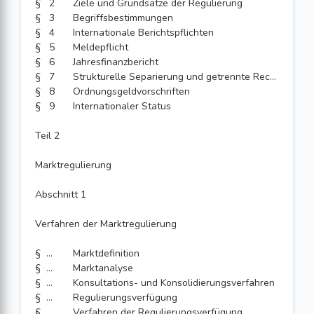
§ 2
Ziele und Grundsätze der Regulierung
§ 3
Begriffsbestimmungen
§ 4
Internationale Berichtspflichten
§ 5
Meldepflicht
§ 6
Jahresfinanzbericht
§ 7
Strukturelle Separierung und getrennte Rechnungslegung
§ 8
Ordnungsgeldvorschriften
§ 9
Internationaler Status
Teil 2
Marktregulierung
Abschnitt 1
Verfahren der Marktregulierung
§ 10
Marktdefinition
§ 11
Marktanalyse
§ 12
Konsultations- und Konsolidierungsverfahren
§ 13
Regulierungsverfügung
§ 14
Verfahren der Regulierungsverfügung