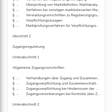
§ 15
Überprüfung von Marktdefinition, Marktanalyse und Regulierungsverfügung
§ 16
Verfahren bei sonstigen marktrelevanten Maßnahmen
§ 17
Verwaltungsvorschriften zu Regulierungsgrundsätzen und Anträge auf Auskunft über den Regulierungsrahmen für Netze mit sehr hoher Kapazität
§ 18
Verpflichtungszusagen
§ 19
Marktprüfungsverfahren für Verpflichtungszusagen
Abschnitt 2
Zugangsregulierung
Unterabschnitt 1
Allgemeine Zugangsvorschriften
§ 20
Verhandlungen über Zugang und Zusammenschaltung
§ 21
Zugangsverpflichtung und Zusammenschaltung bei Kontrolle über Zugang zu Endnutzern
§ 22
Zugangsverpflichtung bei Hindernissen der Replizierbarkeit
§ 23
Zugangsvereinbarungen bei Kontrolle über Zugang zu Endnutzern oder bei Hindernissen der Replizierbarkeit
Unterabschnitt 2