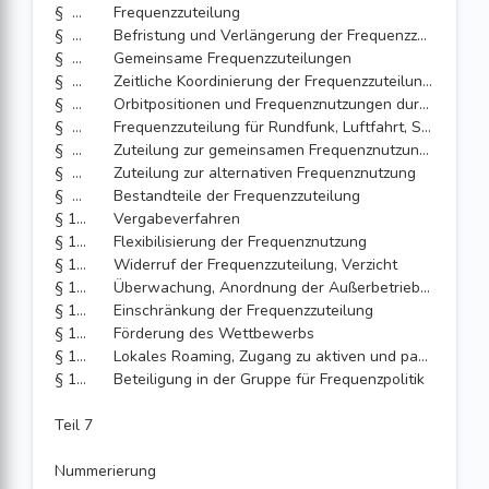
§ 91
Frequenzzuteilung
§ 92
Befristung und Verlängerung der Frequenzzuteilung
§ 93
Gemeinsame Frequenzzuteilungen
§ 94
Zeitliche Koordinierung der Frequenzzuteilungen
§ 95
Orbitpositionen und Frequenznutzungen durch Satelliten
§ 96
Frequenzzuteilung für Rundfunk, Luftfahrt, Seeschifffahrt, Binnenschifffahrt und sicherheitsrelevante Funkanwendungen
§ 97
Zuteilung zur gemeinsamen Frequenznutzung, Erprobung innovativer Technologien, kurzfristig auftretender Frequenzbedarf
§ 98
Zuteilung zur alternativen Frequenznutzung
§ 99
Bestandteile der Frequenzzuteilung
§ 100
Vergabeverfahren
§ 101
Flexibilisierung der Frequenznutzung
§ 102
Widerruf der Frequenzzuteilung, Verzicht
§ 103
Überwachung, Anordnung der Außerbetriebnahme, Monitoring der Mobilfunkversorgung
§ 104
Einschränkung der Frequenzzuteilung
§ 105
Förderung des Wettbewerbs
§ 106
Lokales Roaming, Zugang zu aktiven und passiven Netzinfrastrukturen
§ 107
Beteiligung in der Gruppe für Frequenzpolitik
Teil 7
Nummerierung