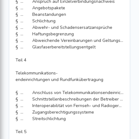
§ 65
Anspruch auf Einzelverbindungsnachweis
§ 66
Angebotspakete
§ 67
Beanstandungen
§ 68
Schlichtung
§ 69
Abwehr- und Schadensersatzansprüche
§ 70
Haftungsbegrenzung
§ 71
Abweichende Vereinbarungen und Geltungsbereich Kundenschutz
§ 72
Glasfaserbereitstellungsentgelt
Teil 4
Telekommunikations-
endeinrichtungen und Rundfunkübertragung
§ 73
Anschluss von Telekommunikationsendeinrichtungen
§ 74
Schnittstellenbeschreibungen der Betreiber öffentlicher Telekommunikationsnetze
§ 75
Interoperabilität von Fernseh- und Radiogeräten
§ 76
Zugangsberechtigungssysteme
§ 77
Streitschlichtung
Teil 5