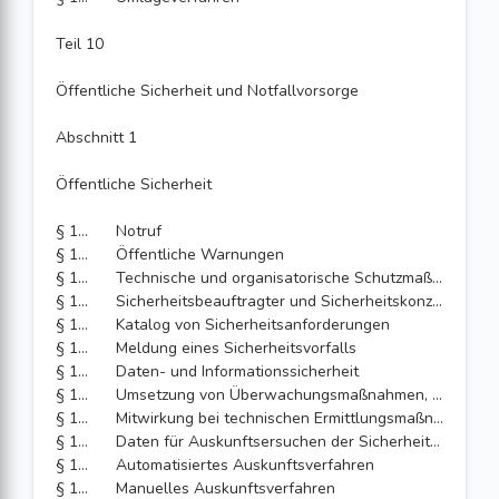
Teil 10
Öffentliche Sicherheit und Notfallvorsorge
Abschnitt 1
Öffentliche Sicherheit
§ 164
Notruf
§ 164a
Öffentliche Warnungen
§ 165
Technische und organisatorische Schutzmaßnahmen
§ 166
Sicherheitsbeauftragter und Sicherheitskonzept
§ 167
Katalog von Sicherheitsanforderungen
§ 168
Meldung eines Sicherheitsvorfalls
§ 169
Daten- und Informationssicherheit
§ 170
Umsetzung von Überwachungsmaßnahmen, Erteilung von Auskünften
§ 171
Mitwirkung bei technischen Ermittlungsmaßnahmen bei Mobilfunkendgeräten
§ 172
Daten für Auskunftsersuchen der Sicherheitsbehörden
§ 173
Automatisiertes Auskunftsverfahren
§ 174
Manuelles Auskunftsverfahren