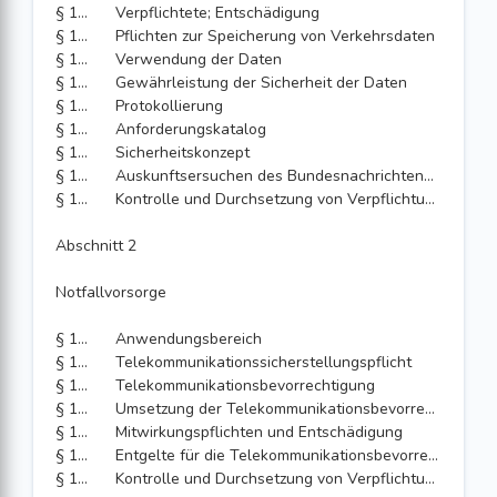
§ 175
Verpflichtete; Entschädigung
§ 176
Pflichten zur Speicherung von Verkehrsdaten
§ 177
Verwendung der Daten
§ 178
Gewährleistung der Sicherheit der Daten
§ 179
Protokollierung
§ 180
Anforderungskatalog
§ 181
Sicherheitskonzept
§ 182
Auskunftsersuchen des Bundesnachrichtendienstes
§ 183
Kontrolle und Durchsetzung von Verpflichtungen
Abschnitt 2
Notfallvorsorge
§ 184
Anwendungsbereich
§ 185
Telekommunikationssicherstellungspflicht
§ 186
Telekommunikationsbevorrechtigung
§ 187
Umsetzung der Telekommunikationsbevorrechtigung
§ 188
Mitwirkungspflichten und Entschädigung
§ 189
Entgelte für die Telekommunikationsbevorrechtigung
§ 190
Kontrolle und Durchsetzung von Verpflichtungen