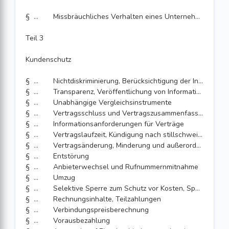
§ 50
Missbräuchliches Verhalten eines Unternehmens mit beträchtlicher Marktmacht
Teil 3
Kundenschutz
§ 51
Nichtdiskriminierung, Berücksichtigung der Interessen von Endnutzern mit Behinderungen
§ 52
Transparenz, Veröffentlichung von Informationen und Dienstemerkmalen zur Kostenkontrolle; Rechtsverordnung
§ 53
Unabhängige Vergleichsinstrumente
§ 54
Vertragsschluss und Vertragszusammenfassung
§ 55
Informationsanforderungen für Verträge
§ 56
Vertragslaufzeit, Kündigung nach stillschweigender Vertragsverlängerung
§ 57
Vertragsänderung, Minderung und außerordentliche Kündigung
§ 58
Entstörung
§ 59
Anbieterwechsel und Rufnummernmitnahme
§ 60
Umzug
§ 61
Selektive Sperre zum Schutz vor Kosten, Sperre bei Zahlungsverzug
§ 62
Rechnungsinhalte, Teilzahlungen
§ 63
Verbindungspreisberechnung
§ 64
Vorausbezahlung