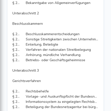
§ 210
Bekanntgabe von Allgemeinverfügungen
Unterabschnitt 2
Beschlusskammern
§ 211
Beschlusskammerentscheidungen
§ 212
Sonstige Streitigkeiten zwischen Unternehmen
§ 213
Einleitung, Beteiligte
§ 214
Verfahren der nationalen Streitbeilegung
§ 215
Anhörung, mündliche Verhandlung
§ 216
Betriebs- oder Geschäftsgeheimnisse
Unterabschnitt 3
Gerichtsverfahren
§ 217
Rechtsbehelfe
§ 218
Vorlage- und Auskunftspflicht der Bundesnetzagentur
§ 219
Informationssystem zu eingelegten Rechtsbehelfen
§ 220
Beteiligung der Bundesnetzagentur bei bürgerlichen Rechtsstreitigkeiten