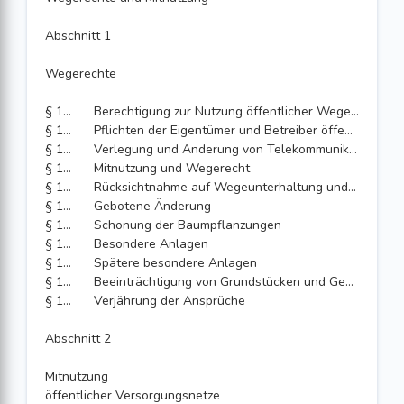
Abschnitt 1
Wegerechte
§ 125
Berechtigung zur Nutzung öffentlicher Wege und ihre Übertragung
§ 126
Pflichten der Eigentümer und Betreiber öffentlicher Telekommunikationsnetze oder öffentlichen Zwecken dienender Telekommunikationslinien
§ 127
Verlegung und Änderung von Telekommunikationslinien
§ 128
Mitnutzung und Wegerecht
§ 129
Rücksichtnahme auf Wegeunterhaltung und Widmungszweck
§ 130
Gebotene Änderung
§ 131
Schonung der Baumpflanzungen
§ 132
Besondere Anlagen
§ 133
Spätere besondere Anlagen
§ 134
Beeinträchtigung von Grundstücken und Gebäuden
§ 135
Verjährung der Ansprüche
Abschnitt 2
Mitnutzung
öffentlicher Versorgungsnetze