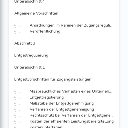
Unterabschnitt 4
Allgemeine Vorschriften
§ 35
Anordnungen im Rahmen der Zugangsregulierung
§ 36
Veröffentlichung
Abschnitt 3
Entgeltregulierung
Unterabschnitt 1
Entgeltvorschriften für Zugangsleistungen
§ 37
Missbräuchliches Verhalten eines Unternehmens mit beträchtlicher Marktmacht bei der Forderung und Vereinbarung von Entgelten
§ 38
Entgeltregulierung
§ 39
Maßstäbe der Entgeltgenehmigung
§ 40
Verfahren der Entgeltgenehmigung
§ 41
Rechtsschutz bei Verfahren der Entgeltgenehmigung
§ 42
Kosten der effizienten Leistungsbereitstellung
§ 43
Kostenunterlagen