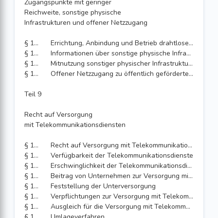
Zugangspunkte mit geringer
Reichweite, sonstige physische
Infrastrukturen und offener Netzzugang
§ 152
Errichtung, Anbindung und Betrieb drahtloser Zugangspunkte mit geringer Reichweite
§ 153
Informationen über sonstige physische Infrastruktur für drahtlose Zugangspunkte mit geringer Reichweite
§ 154
Mitnutzung sonstiger physischer Infrastruktur für drahtlose Zugangspunkte mit geringer Reichweite
§ 155
Offener Netzzugang zu öffentlich geförderten Telekommunikationsnetzen und Telekommunikationslinien, Verbindlichkeit von Ausbauzusagen in der Förderung
Teil 9
Recht auf Versorgung
mit Telekommunikationsdiensten
§ 156
Recht auf Versorgung mit Telekommunikationsdiensten
§ 157
Verfügbarkeit der Telekommunikationsdienste
§ 158
Erschwinglichkeit der Telekommunikationsdienste
§ 159
Beitrag von Unternehmen zur Versorgung mit Telekommunikationsdiensten
§ 160
Feststellung der Unterversorgung
§ 161
Verpflichtungen zur Versorgung mit Telekommunikationsdiensten
§ 162
Ausgleich für die Versorgung mit Telekommunikationsdiensten
§ 163
Umlageverfahren