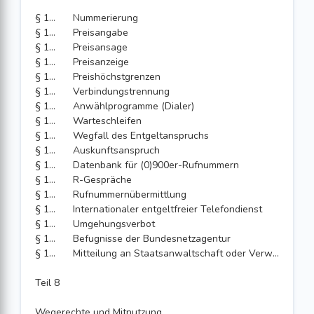
§ 108
Nummerierung
§ 109
Preisangabe
§ 110
Preisansage
§ 111
Preisanzeige
§ 112
Preishöchstgrenzen
§ 113
Verbindungstrennung
§ 114
Anwählprogramme (Dialer)
§ 115
Warteschleifen
§ 116
Wegfall des Entgeltanspruchs
§ 117
Auskunftsanspruch
§ 118
Datenbank für (0)900er-Rufnummern
§ 119
R-Gespräche
§ 120
Rufnummernübermittlung
§ 121
Internationaler entgeltfreier Telefondienst
§ 122
Umgehungsverbot
§ 123
Befugnisse der Bundesnetzagentur
§ 124
Mitteilung an Staatsanwaltschaft oder Verwaltungsbehörde
Teil 8
Wegerechte und Mitnutzung