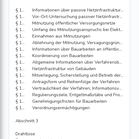
§ 136
Informationen über passive Netzinfrastrukturen
§ 137
Vor-Ort-Untersuchung passiver Netzinfrastrukturen
§ 138
Mitnutzung öffentlicher Versorgungsnetze
§ 139
Umfang des Mitnutzungsanspruchs bei Elektrizitätsversorgungsnetzen
§ 140
Einnahmen aus Mitnutzungen
§ 141
Ablehnung der Mitnutzung, Versagungsgründe
§ 142
Informationen über Bauarbeiten an öffentlichen Versorgungsnetzen
§ 143
Koordinierung von Bauarbeiten
§ 144
Allgemeine Informationen über Verfahrensbedingungen bei Bauarbeiten
§ 145
Netzinfrastruktur von Gebäuden
§ 146
Mitverlegung, Sicherstellung und Betrieb der Infrastruktur für Netze mit sehr hoher Kapazität
§ 147
Antragsform und Reihenfolge der Verfahren
§ 148
Vertraulichkeit der Verfahren, Informationsverarbeitung und Gewährung der Einsichtnahme
§ 149
Regulierungsziele, Entgeltmaßstäbe und Fristen der nationalen Streitbeilegung
§ 150
Genehmigungsfristen für Bauarbeiten
§ 151
Verordnungsermächtigungen
Abschnitt 3
Drahtlose