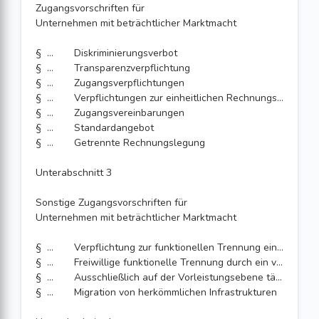
Zugangsvorschriften für
Unternehmen mit beträchtlicher Marktmacht
§ 24
Diskriminierungsverbot
§ 25
Transparenzverpflichtung
§ 26
Zugangsverpflichtungen
§ 27
Verpflichtungen zur einheitlichen Rechnungsstellung und Inkasso
§ 28
Zugangsvereinbarungen
§ 29
Standardangebot
§ 30
Getrennte Rechnungslegung
Unterabschnitt 3
Sonstige Zugangsvorschriften für
Unternehmen mit beträchtlicher Marktmacht
§ 31
Verpflichtung zur funktionellen Trennung eines vertikal integrierten Unternehmens
§ 32
Freiwillige funktionelle Trennung durch ein vertikal integriertes Unternehmen
§ 33
Ausschließlich auf der Vorleistungsebene tätige Unternehmen
§ 34
Migration von herkömmlichen Infrastrukturen