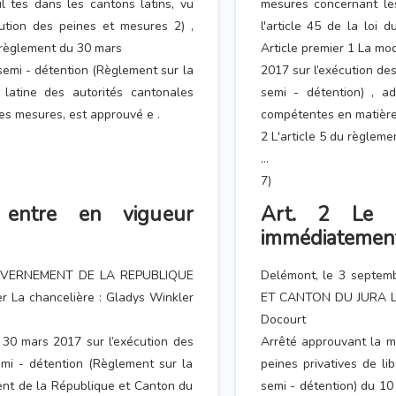
 tes dans les cantons latins, vu
mesures concernant les
cution des peines et mesures 2) ,
l'article 45 de la loi 
u règlement du 30 mars
Article premier 1 La mod
semi - détention (Règlement sur la
2017 sur l’exécution de
latine des autorités cantonales
semi - détention) , a
es mesures, est approuvé e .
compétentes en matière 
2 L'article 5 du règlemen
...
7)
 entre en vigueur
Art. 2 Le p
immédiatement
OUVERNEMENT DE LA REPUBLIQUE
Delémont, le 3 sept
 La chancelière : Gladys Winkler
ET CANTON DU JURA L e 
Docourt
 30 mars 2017 sur l’exécution des
Arrêté approuvant la m
emi - détention (Règlement sur la
peines privatives de li
ent de la République et Canton du
semi - détention) du 1