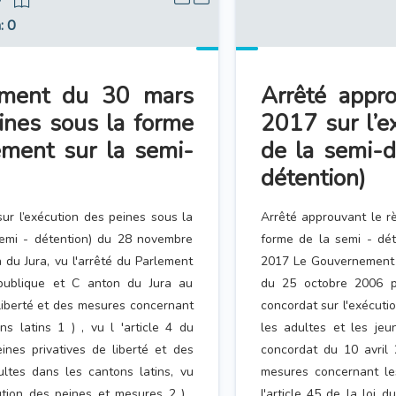
2
n
: 0
lement du 30 mars
Arrêté appr
ines sous la forme
2017 sur l’e
ement sur la semi-
de la semi-d
détention)
r l’exécution des peines sous la
Arrêté approuvant le r
semi - détention) du 28 novembre
forme de la semi - dé
u Jura, vu l'arrêté du Parlement
2017 Le Gouvernement d
publique et C anton du Jura au
du 25 octobre 2006 p
 liberté et des mesures concernant
concordat sur l'exécuti
s latins 1 ) , vu l 'article 4 du
les adultes et les jeu
ines privatives de liberté et des
concordat du 10 avril 
ltes dans les cantons latins, vu
mesures concernant les
cution des peines et mesures 2 ) ,
l'article 45 de la loi 