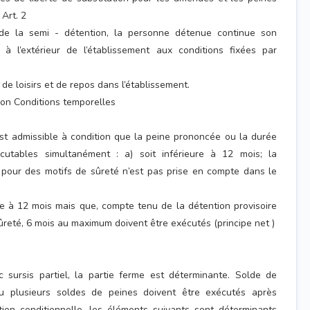
 Art. 2
 de la semi - détention, la personne détenue continue son
l à l’extérieur de l’établissement aux conditions fixées par
de loisirs et de repos dans l’établissement.
ation Conditions temporelles
st admissible à condition que la peine prononcée ou la durée
cutables simultanément : a) soit inférieure à 12 mois; la
 pour des motifs de sûreté n’est pas prise en compte dans le
ure à 12 mois mais que, compte tenu de la détention provisoire
ûreté, 6 mois au maximum doivent être exécutés (principe net )
 sursis partiel, la partie ferme est déterminante. Solde de
u plusieurs soldes de peines doivent être exécutés après
tion conditionnelle, les éléments suivants sont déterminants