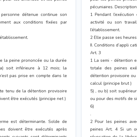
pécuniaires. Description
a personne détenue continue son
1 Pendant l’exécution
ssement aux conditions fixées par
activité ou son travai
l’établissement.
’établissement.
2 Elle passe ses heures 
II. Conditions d’appli c
Art. 3
ue la peine prononcée ou la durée
1 La semi - détention e
) soit inférieure à 12 mois; la
totale des peines exé
n’est pas prise en compte dans le
détention provisoire ou
calcul (principe brut )
te tenu de la détention provisoire
5) , ou b) soit supérie
vent être exécutés (principe net )
ou pour des motifs de s
6)
.
ferme est déterminante. Solde de
2 Pour les peines avec
nes doivent être exécutés après
peines Art. 4 Si un o
éments suivants sont déterminants
révocation de la libéra