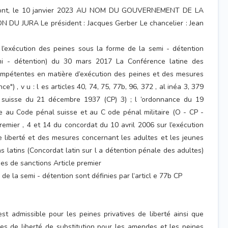
émont, le 10 janvier 2023 AU NOM DU GOUVERNEMENT DE LA
DU JURA Le président : Jacques Gerber Le chancelier : Jean
’exécution des peines sous la forme de la semi - détention
i - détention) du 30 mars 2017 La Conférence latine des
ompétentes en matière d’exécution des peines et des mesures
ce") , v u : l es articles 40, 74, 75, 77b, 96, 372 , al inéa 3, 379
suisse du 21 décembre 1937 (CP) 3) ; l ’ordonnance du 19
e au Code pénal suisse et au C ode pénal militaire (O - CP -
premier , 4 et 14 du concordat du 10 avril 2006 sur l’exécution
e liberté et des mesures concernant les adultes et les jeunes
s latins (Concordat latin sur l a détention pénale des adultes)
ypes de sanctions Article premier
 de la semi - détention sont définies par l’articl e 77b CP
st admissible pour les peines privatives de liberté ainsi que
ves de liberté de substitution pour les amendes et les peines