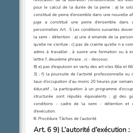
pour le calcul de la durée de la peine : a) le sol
constitué de peine d’ensemble dans une nouvelle affa
juge a constitué une peine d’ensemble dans un
personnelles Art . 5 Les conditions suivantes doiven
la semi - détention : a) une d emande de la perso
qu’elle ne s’enfuie ; c) pas de crainte qu’elle n e com
admis à travailler , à suivre une formation ou à e
lettre f, deuxième phrase , ci - dessous;
8) e) pas d’expulsion en vertu des art icles 66a et 6
3) ; f) la poursuite de l’activité professionnelle o
taux d’occupation d’au moins 20 heures par semaine.
éducatif , la participation à un programme d’occu
structurée sont réputés équivalents ; g) des 
conditions - cadre de la semi - détention et 
d’exécution.
III. Procédure Tâches de l’autorité
Art. 6 9) L’autorité d’exécution :