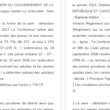
3 AU NOM DU GOUVERNEMENT DE LA
er janvier 2023. Del
ques Gerber Le chancelier : Jean
REPUBLIQUE ET CANTON 
- Baptiste Maître
 la forme de la semi - détention
Annexe Règlement sur l
s 2017 La Conférence latine des
(Règlement sur la sem
cution des peines et des mesures
autorités cantonales c
 74, 75, 77b, 96, 372 , al inéa 3, 379
(ci - après : "la Conféren
7 (CP) 3) ; l ’ordonnance du 19
et 380 du Code pénal 
u C ode pénal militaire (O - CP -
septembre 2006 relativ
at du 10 avril 2006 sur l’exécution
CPM) 4) ; l es articles 
ncernant les adultes et les jeunes
des peines privatives d
 l a détention pénale des adultes)
adultes dans les canton
ier
; décide : I. Principes T
éfinies par l’articl e 77b CP
1 Les conditions d’octroi
3)
.
es privatives de liberté ainsi que
2 La semi - détention e
ion pour les amendes et les peines
pour les peines privati