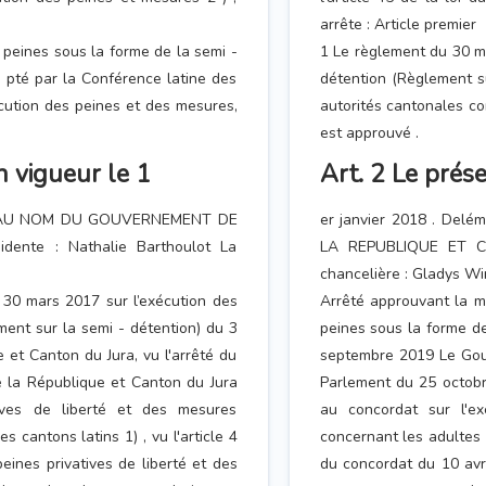
arrête : Article premier
 peines sous la forme de la semi -
1 Le règlement du 30 ma
o pté par la Conférence latine des
détention (Règlement su
cution des peines et des mesures,
autorités cantonales c
est approuvé .
n vigueur le 1
Art. 2 Le prése
017 AU NOM DU GOUVERNEMENT DE
er janvier 2018 . De
nte : Nathalie Barthoulot La
LA REPUBLIQUE ET CA
chancelière : Gladys Wi
 30 mars 2017 sur l’exécution des
Arrêté approuvant la m
ment sur la semi - détention) du 3
peines sous la forme de
t Canton du Jura, vu l'arrêté du
septembre 2019 Le Gouv
 la République et Canton du Jura
Parlement du 25 octobr
tives de liberté et des mesures
au concordat sur l'ex
 cantons latins 1) , vu l'article 4
concernant les adultes e
eines privatives de liberté et des
du concordat du 10 avri