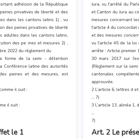
portant adhésion de la République
Jura, vu l'arrêté du Pa
eines privatives de liberté et des
et Canton du Jura au co
es dans les cantons latins 1) , vu
mesures concernant les 
ion des peines privatives de liberté
l'article 4 du concordat
s adultes dans les cantons latins,
et des mesures concerna
écution des pe ines et mesures 2) ,
vu l'article 45 de la lo
embre 2022 du règlement du
arrête : Article premie
la forme de la semi - détention
30 mars 2017 sur l’ex
la Conférence latine des autorités
(Règlement sur la semi 
 des peines et des mesures, est
cantonales compétente
approuvée.
comme il suit :
2 L’article 6, lettres d 
... 7)
e il suit :
3 L’article 13, alinéa 1,
...
7)
fet le 1
Art. 2 Le prése