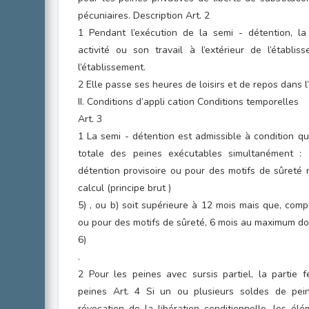
pécuniaires. Description Art. 2
1 Pendant l’exécution de la semi - détention, l
activité ou son travail à l’extérieur de l’établi
l’établissement.
2 Elle passe ses heures de loisirs et de repos dans l
II. Conditions d’appli cation Conditions temporelles
Art. 3
1 La semi - détention est admissible à condition q
totale des peines exécutables simultanément : a
détention provisoire ou pour des motifs de sûreté 
calcul (principe brut )
5) , ou b) soit supérieure à 12 mois mais que, comp
ou pour des motifs de sûreté, 6 mois au maximum doi
6)
.
2 Pour les peines avec sursis partiel, la partie 
peines Art. 4 Si un ou plusieurs soldes de pei
révocation de la libération conditionnelle, les él