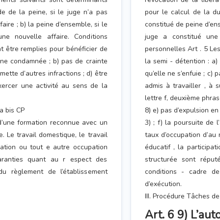
de de la peine, si le juge n’a pas
pour le calcul de la du
ire ; b) la peine d’ensemble, si le
constitué de peine d’ens
e nouvelle affaire. Conditions
juge a constitué une
t être remplies pour bénéficier de
personnelles Art . 5 Le
nne condamnée ; b) pas de crainte
la semi - détention : 
mette d’autres infractions ; d) être
qu’elle ne s’enfuie ; c) 
xercer une activité au sens de la
admis à travailler , à 
lettre f, deuxième phrase
6a bis CP
8) e) pas d’expulsion en
u d’une formation reconnue avec un
3) ; f) la poursuite de
 Le travail domestique, le travail
taux d’occupation d’au 
pation ou tout e autre occupation
éducatif , la particip
garanties quant au r espect des
structurée sont réput
du règlement de l’établissement
conditions - cadre de
d’exécution.
III. Procédure Tâches de 
Art. 6 9) L’auto