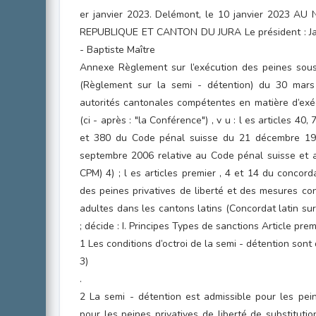
er janvier 2023. Delémont, le 10 janvier 202
REPUBLIQUE ET CANTON DU JURA Le président : Jac
- Baptiste Maître
Annexe Règlement sur l’exécution des peines sous
(Règlement sur la semi - détention) du 30 mar
autorités cantonales compétentes en matière d’exé
(ci - après : "la Conférence") , v u : l es articles 40,
et 380 du Code pénal suisse du 21 décembre 193
septembre 2006 relative au Code pénal suisse et a
CPM) 4) ; l es articles premier , 4 et 14 du concord
des peines privatives de liberté et des mesures co
adultes dans les cantons latins (Concordat latin sur
; décide : I. Principes Types de sanctions Article prem
1 Les conditions d’octroi de la semi - détention sont d
3)
.
2 La semi - détention est admissible pour les pein
pour les peines privatives de liberté de substitut