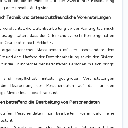
et werden, die im Hinblick auf den Zweck ihrer Beschaffung
ig oder unvollständig sind.
rch Technik und datenschutzfreundliche Voreinstellungen
 verpflichtet, die Datenbearbeitung ab der Planung technisch
auszugestalten, dass die Datenschutzvorschriften eingehalten
e Grundsätze nach Artikel 4.
d organisatorischen Massnahmen müssen insbesondere dem
 Art und dem Umfang der Datenbearbeitung sowie den Risiken,
für die Grundrechte der betroffenen Personen mit sich bringt,
ind verpflichtet, mittels geeigneter Voreinstellungen
ss die Bearbeitung der Personendaten auf das für den
ge Mindestmass beschränkt ist.
gen betreffend die Bearbeitung von Personendaten
dürfen Personendaten nur bearbeiten, wenn dafür eine
esteht.
einem Gesetz im formellen Sinn ist in folgenden Fällen