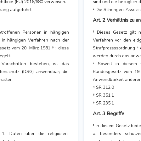
chtlinie (EU) 2016/680 verweisen.
sind und die bezüglich 
ang aufgeführt.
² Die Schengen-Assozii
Art. 2 Verhältnis zu a
etroffenen Personen in hängigen
¹ Dieses Gesetz gilt 
 in hängigen Verfahren nach der
Verfahren vor den eid
setz vom 20. März 1981 ⁵ ; diese
Strafprozessordnung ⁴ 
egelt.
werden durch das anwe
orschriften bestehen, ist das
² Soweit in diesem G
tenschutz (DSG) anwendbar; die
Bundesgesetz vom 19.
halten.
Anwendbarkeit anderer 
⁴ SR 312.0
⁵ SR 351.1
⁶ SR 235.1
Art. 3 Begriffe
¹ In diesem Gesetz bede
1. Daten über die religiösen,
a. besonders schütze