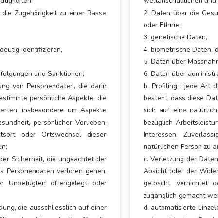
ätigkeiten,
weltanschaulichen und p
 die Zugehörigkeit zu einer Rasse
2. Daten über die Gesun
oder Ethnie,
3. genetische Daten,
eutig identifizieren,
4. biometrische Daten, d
5. Daten über Massnahme
erfolgungen und Sanktionen;
6. Daten über administr
itung von Personendaten, die darin
b. Profiling : jede Art
stimmte persönliche Aspekte, die
besteht, dass diese Da
werten, insbesondere um Aspekte
sich auf eine natürli
esundheit, persönlicher Vorlieben,
bezüglich Arbeitsleistu
altsort oder Ortswechsel dieser
Interessen, Zuverläss
en;
natürlichen Person zu a
der Sicherheit, die ungeachtet der
c. Verletzung der Daten
ass Personendaten verloren gehen,
Absicht oder der Wider
er Unbefugten offengelegt oder
gelöscht, vernichtet
zugänglich gemacht we
dung, die ausschliesslich auf einer
d. automatisierte Einzel