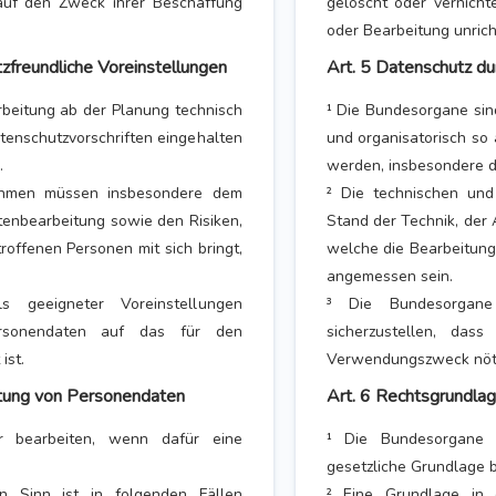
 auf den Zweck ihrer Beschaffung
gelöscht oder vernicht
oder Bearbeitung unricht
zfreundliche Voreinstellungen
Art. 5 Datenschutz du
rbeitung ab der Planung technisch
¹ Die Bundesorgane sind
tenschutzvorschriften eingehalten
und organisatorisch so 
.
werden, insbesondere di
nahmen müssen insbesondere dem
² Die technischen un
enbearbeitung sowie den Risiken,
Stand der Technik, der
roffenen Personen mit sich bringt,
welche die Bearbeitung 
angemessen sein.
s geeigneter Voreinstellungen
³ Die Bundesorgane s
Personendaten auf das für den
sicherzustellen, da
ist.
Verwendungszweck nöti
itung von Personendaten
Art. 6 Rechtsgrundla
r bearbeiten, wenn dafür eine
¹ Die Bundesorgane 
gesetzliche Grundlage b
n Sinn ist in folgenden Fällen
² Eine Grundlage in 