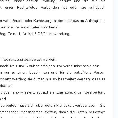
eitung, einschliesslich Profiling, beruht und die für die
it einer Rechtsfolge verbunden ist oder sie erheblich
 private Person oder Bundesorgan, die oder das im Auftrag des
sorgans Personendaten bearbeitet.
 Begriffe nach Artikel 3 DSG ⁷ Anwendung.
 rechtmässig bearbeitet werden.
nach Treu und Glauben erfolgen und verhältnismässig sein.
n nur zu einem bestimmten und für die betroffene Person
hafft werden; sie dürfen nur so bearbeitet werden, dass es
bar ist.
et oder anonymisiert, sobald sie zum Zweck der Bearbeitung
ind.
arbeitet, muss sich über deren Richtigkeit vergewissern. Sie
emessenen Massnahmen treffen, damit die Daten berichtigt,