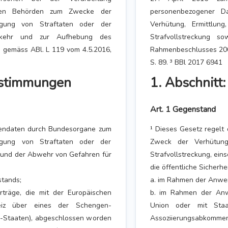
igen Behörden zum Zwecke der
personenbezogener D
lgung von Straftaten oder der
Verhütung, Ermittlun
erkehr und zur Aufhebung des
Strafvollstreckung 
 gemäss ABl. L 119 vom 4.5.2016,
Rahmenbeschlusses 2008
S. 89. ³ BBl 2017 6941
estimmungen
1. Abschnit
Art. 1 Gegenstand
onendaten durch Bundesorgane zum
¹ Dieses Gesetz regel
lgung von Straftaten oder der
Zweck der Verhütung
or und der Abwehr von Gefahren für
Strafvollstreckung, ein
die öffentliche Sicherhei
tands;
a. im Rahmen der Anwe
träge, die mit der Europäischen
b. im Rahmen der Anwe
iz über eines der Schengen-
Union oder mit Sta
-Staaten), abgeschlossen worden
Assoziierungsabkommen