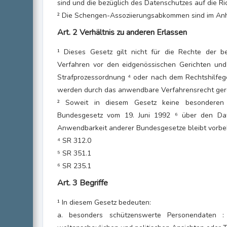
sind und die bezüglich des Datenschutzes auf die Ri
² Die Schengen-Assoziierungsabkommen sind im Anh
Art. 2 Verhältnis zu anderen Erlassen
¹ Dieses Gesetz gilt nicht für die Rechte der b
Verfahren vor den eidgenössischen Gerichten und
Strafprozessordnung ⁴ oder nach dem Rechtshilfege
werden durch das anwendbare Verfahrensrecht ger
² Soweit in diesem Gesetz keine besonderen V
Bundesgesetz vom 19. Juni 1992 ⁶ über den Da
Anwendbarkeit anderer Bundesgesetze bleibt vorbe
⁴ SR 312.0
⁵ SR 351.1
⁶ SR 235.1
Art. 3 Begriffe
¹ In diesem Gesetz bedeuten:
a. besonders schützenswerte Personendaten : 