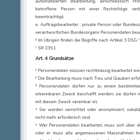
automatisierten Bearbeitung, einschliesslich Pr
betroffene Person mit einer Rechtsfolge ver
beeinträchtigt;
e. Auftragsbearbeiter : private Person oder Bundes
verantwortlichen Bundesorgans Personendaten bear
² Im Übrigen finden die Begriffe nach Artikel 3 DSG
⁷ SR 235.1
Art. 4 Grundsätze
¹ Personendaten müssen rechtmässig bearbeitet we
² Die Bearbeitung muss nach Treu und Glauben erfol
³ Personendaten dürfen nur zu einem bestimmte
erkennbaren Zweck beschafft werden; sie dürfen n
mit diesem Zweck vereinbar ist.
⁴ Sie werden vernichtet oder anonymisiert, soba
nicht mehr erforderlich sind.
⁵ Wer Personendaten bearbeitet, muss sich über de
oder er muss alle angemessenen Massnahmen treff