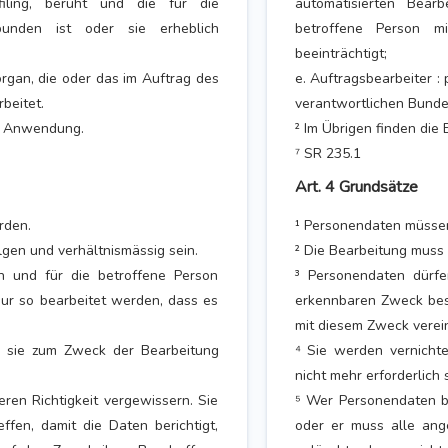
ofiling, beruht und die für die
automatisierten Bearb
bunden ist oder sie erheblich
betroffene Person m
beeinträchtigt;
organ, die oder das im Auftrag des
e. Auftragsbearbeiter :
beitet.
verantwortlichen Bunde
 ⁷ Anwendung.
² Im Übrigen finden die
⁷ SR 235.1
Art. 4 Grundsätze
rden.
¹ Personendaten müssen
gen und verhältnismässig sein.
² Die Bearbeitung muss 
n und für die betroffene Person
³ Personendaten dürfe
ur so bearbeitet werden, dass es
erkennbaren Zweck besc
mit diesem Zweck verein
ld sie zum Zweck der Bearbeitung
⁴ Sie werden vernicht
nicht mehr erforderlich s
ren Richtigkeit vergewissern. Sie
⁵ Wer Personendaten be
en, damit die Daten berichtigt,
oder er muss alle ang