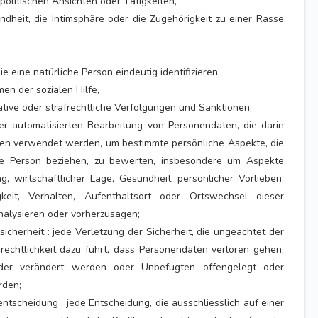
olitischen Ansichten oder Tätigkeiten,
dheit, die Intimsphäre oder die Zugehörigkeit zu einer Rasse
ie eine natürliche Person eindeutig identifizieren,
n der sozialen Hilfe,
ative oder strafrechtliche Verfolgungen und Sanktionen;
 der automatisierten Bearbeitung von Personendaten, die darin
ten verwendet werden, um bestimmte persönliche Aspekte, die
che Person beziehen, zu bewerten, insbesondere um Aspekte
ng, wirtschaftlicher Lage, Gesundheit, persönlicher Vorlieben,
igkeit, Verhalten, Aufenthaltsort oder Ortswechsel dieser
nalysieren oder vorherzusagen;
sicherheit : jede Verletzung der Sicherheit, die ungeachtet der
rechtlichkeit dazu führt, dass Personendaten verloren gehen,
 oder verändert werden oder Unbefugten offengelegt oder
rden;
entscheidung : jede Entscheidung, die ausschliesslich auf einer