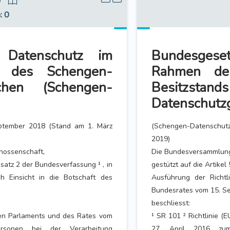
9
n
: 0
 Datenschutz im
Bundesges
 des Schengen-
Rahmen de
achen (Schengen-
Besitzstan
Datenschutz
ptember 2018 (Stand am 1. März
(Schengen-Datenschut
2019)
nossenschaft,
Die Bundesversammlung
satz 2 der Bundesverfassung ¹ , in
gestützt auf die Artike
h Einsicht in die Botschaft des
Ausführung der Richtl
Bundesrates vom 15. Se
beschliesst:
hen Parlaments und des Rates vom
¹ SR 101 ² Richtlinie 
rsonen bei der Verarbeitung
27. April 2016 zum