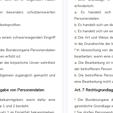
erforderlich:
n besonders schützenswerten
a. Es handelt sich
Personendaten.
keitsprofilen.
b. Es handelt sich um di
c. Es handelt sich um ein
u einem schwerwiegenden Eingriff
d. Die Art und Weise d
in die Grundrechte der 
 die Bundesorgane Personendaten
³ In Abweichung von d
 erfüllt ist:
bearbeiten, wenn eine d
r die körperliche Unver-sehrtheit
a. Die Bearbeitung ist 
en.
der betroffenen Person 
allgemein zugänglich gemacht und
b. Die betroffene Pers
eine Bearbeitung nicht 
ntgabe von Personendaten
Art. 7 Rechtsgrundla
bekanntgeben, wenn dafür eine
¹ Die Bundesorgane d
e 1 und 2 besteht.
gesetzliche Grundlage i
tz 1 im Einzelfall bekanntgeben,
² Sie dürfen Personend