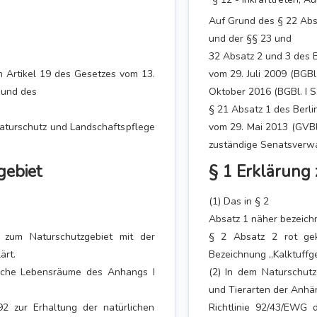
Auf Grund des § 22 Abs
und der §§ 23 und
32 Absatz 2 und 3 des 
ch Artikel 19 des Gesetzes vom 13.
vom 29. Juli 2009 (BGBl
 und des
Oktober 2016 (BGBl. I S
§ 21 Absatz 1 des Berli
Naturschutz und Landschaftspflege
vom 29. Mai 2013 (GVBl.
zuständige Senatsverwa
gebiet
§ 1 Erklärung
(1) Das in § 2
Absatz 1 näher bezeichn
 zum Naturschutzgebiet mit der
§ 2 Absatz 2 rot gek
ärt.
Bezeichnung „Kalktuffge
rliche Lebensräume des Anhangs I
(2) In dem Naturschut
und Tierarten der Anhän
2 zur Erhaltung der natürlichen
Richtlinie 92/43/EWG 