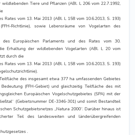
wildlebenden Tiere und Pflanzen (ABl. L 206 vom 22.7.1992,
ie
es Rates vom 13. Mai 2013 (ABl. L 158 vom 10.6.2013, S. 193)
(FFH-Richtlinie), sowie Lebensräume von Vogelarten des
/EG des Europäischen Parlaments und des Rates vom 30.
ie Erhaltung der wildlebenden Vogelarten (ABl. L 20 vom
etzt durch die
es Rates vom 13. Mai 2013 (ABl. L 158 vom 10.6.2013, S. 193)
elschutzrichtlinie).
e Teilfläche des insgesamt etwa 377 ha umfassenden Gebietes
 Bedeutung (FFH-Gebiet) und gleichzeitig Teilfläche des mit
gsgleichen Europäischen Vogelschutzgebietes (SPA) mit der
ließtal“ (Gebietsnummer DE-3346-301) und somit Bestandteil
schen Schutzgebietsnetzes „Natura 2000“. Darüber hinaus ist
icherter Teil des landesweiten und länderübergreifenden
hutzgesetzes .