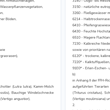
 mit Armleuchteralgen,
3140 - Oligo- bis meso
 Wasserpflanzenvegetation,
3150 - natürliche eutr
on,
3260 - Fließgewässer m
her Böden,
6214 - Halbtrockenrase
6410 - Pfeifengraswies
6430 - Feuchte Hochsta
6510 - Magere Flachla
7230 - Kalkreiche Nied
 wie
sowie von prioritären 
rgrasrasen),
6120* - trockene, kalkr
7220* - Kalktuffquellen,
91E0* - Erlen-Eschen-
b)
in Anhang II der FFH-Ric
schotter (Lutra lutra), Kamm-Molch
aufgeführten Tierarten 
ossilis), Bauchige Windelschnecke
(Triturus cristatus), S
Vertigo angustior),
(Vertigo moulinsiana) u
2.