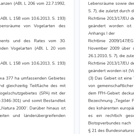
anzen (ABl. L 206 vom 22.7.1992,
Lebensräume sowie der 
S. 7), die zuletzt durch d
ABl. L 158 vom 10.6.2013, S. 193)
Richtlinie 2013/17/EU d
Lebensräume von Vogelarten des
geändert worden ist 
Anhangs I der
laments und des Rates vom 30.
Richtlinie 2009/147
nden Vogelarten (ABl. L 20 vom
November 2009 über d
26.1.2010, S. 7), die zul
ABl. L 158 vom 10.6.2013, S. 193)
Richtlinie 2013/17/EU d
geändert worden ist (Vog
etwa 377 ha umfassenden Gebietes
(3) Das Gebiet ist ein
 gleichzeitig Teilfläche des mit
von gemeinschaftlicher
gelschutzgebietes (SPA) mit der
dem FFH-Gebiet deckun
-3346-301) und somit Bestandteil
Bezeichnung „Tegeler F
Natura 2000“. Darüber hinaus ist
des kohärenten europäi
eiten und länderübergreifenden
es ein rechtlich ges
Biotopverbundes nach
§ 21 des Bundesnatursc