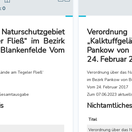
7
n
: 0
turschutzgebiet
Verordnung
r Fließ“ im Bezirk
„Kalktuffgel
l Blankenfelde Vom
Pankow von B
24. Februar
lände am Tegeler Fließ“
Verordnung über das Na
im Bezirk Pankow von Be
Vom 24. Februar 2017
r Gesamtausgabe
Zum 07.06.2023 aktuel
is
Nichtamtliches
Titel