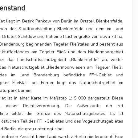
enstand
et liegt im Bezirk Pankow von Berlin im Ortsteil Blankenfelde.
chen der Stadtrandsiedlung Blankenfelde und dem im Land
Ortsteil Schildow und hat eine Flächengröße von etwa 73 ha.
d Brandenburg beginnenden Tegeler Fließtales und besteht aus
alktuffgeländes am Tegeler Fließ und dem Niedermoorgebiet
enzt das Landschaftsschutzgebiet „Blankenfelde“ an, weiter
 das Naturschutzgebiet „Niedermoorwiesen am Tegeler Fließ“.
 das im Land Brandenburg befindliche FFH-Gebiet und
geler Fließtal“ an. Ferner liegt das Naturschutzgebiet im
aturpark Barnim.
et ist in einer Karte im Maßstab 1: 5 000 dargestellt. Diese
il dieser Rechtsverordnung. Die Außenkante der rot
linie bildet die Grenze des Naturschutzgebietes. Es ist
 östlichen Teil des FFH-Gebietes und des Vogelschutzgebietes
d Berlin, die grau unterlegt sind.
ostenfreien Ansicht beim Landesarchiv Berlin niedergelegt. Eine