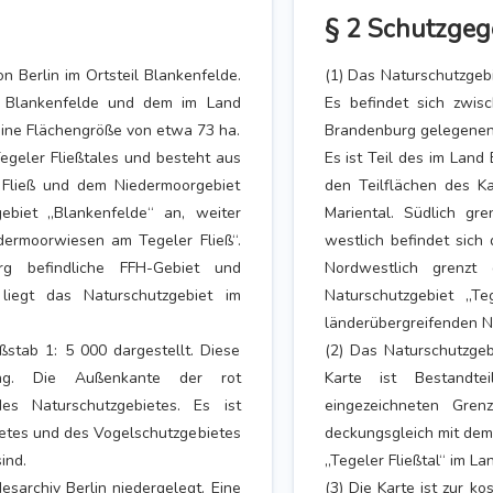
§ 2 Schutzgeg
n Berlin im Ortsteil Blankenfelde.
(1) Das Naturschutzgebi
ng Blankenfelde und dem im Land
Es befindet sich zwis
ine Flächengröße von etwa 73 ha.
Brandenburg gelegenen 
egeler Fließtales und besteht aus
Es ist Teil des im Lan
 Fließ und dem Niedermoorgebiet
den Teilflächen des K
gebiet „Blankenfelde“ an, weiter
Mariental. Südlich gr
dermoorwiesen am Tegeler Fließ“.
westlich befindet sich
g befindliche FFH-Gebiet und
Nordwestlich grenzt
 liegt das Naturschutzgebiet im
Naturschutzgebiet „Te
länderübergreifenden N
ßstab 1: 5 000 dargestellt. Diese
(2) Das Naturschutzgebi
nung. Die Außenkante der rot
Karte ist Bestandte
des Naturschutzgebietes. Es ist
eingezeichneten Grenz
ietes und des Vogelschutzgebietes
deckungsgleich mit dem
ind.
„Tegeler Fließtal“ im Lan
esarchiv Berlin niedergelegt. Eine
(3) Die Karte ist zur k