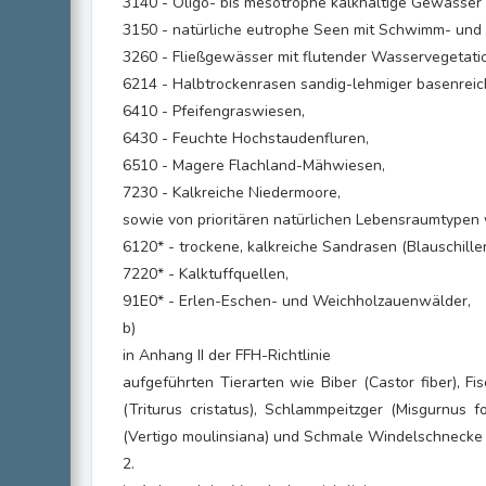
3140 - Oligo- bis mesotrophe kalkhaltige Gewässer
3150 - natürliche eutrophe Seen mit Schwimm- und
3260 - Fließgewässer mit flutender Wasservegetati
6214 - Halbtrockenrasen sandig-lehmiger basenreic
6410 - Pfeifengraswiesen,
6430 - Feuchte Hochstaudenfluren,
6510 - Magere Flachland-Mähwiesen,
7230 - Kalkreiche Niedermoore,
sowie von prioritären natürlichen Lebensraumtypen
6120* - trockene, kalkreiche Sandrasen (Blauschille
7220* - Kalktuffquellen,
91E0* - Erlen-Eschen- und Weichholzauenwälder,
b)
in Anhang II der FFH-Richtlinie
aufgeführten Tierarten wie Biber (Castor fiber), Fi
(Triturus cristatus), Schlammpeitzger (Misgurnus f
(Vertigo moulinsiana) und Schmale Windelschnecke (
2.