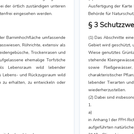
ei der örtlich zuständigen unteren
Ausfertigung der Karte 
tenfrei eingesehen werden.
Behörde für Naturschut
§ 3 Schutzzwe
e der Barnimhochfläche umfassende
(1) Das Abschnitte eine
sswiesen, Röhrichte, extensiv als
Gebiet wird geschützt, 
eidengebüsche, Trockenrasen und
Wiese genutztes Grünl
ufgelassene ehemalige Torfstiche
stehende Kleingewässe
ls Lebensraum wild lebender
sowie Fließgewässe
als Lebens- und Rückzugsraum wild
charakteristischer Pfl
 zu erhalten, zu entwickeln oder
lebender Tierarten und
wiederherzustellen.
(2) Dabei sind insbeso
1.
a)
in Anhang I der FFH-Rich
aufgeführten natürlich