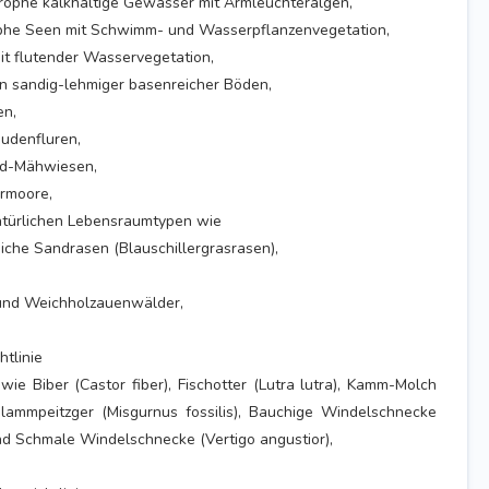
trophe kalkhaltige Gewässer mit Armleuchteralgen,
ophe Seen mit Schwimm- und Wasserpflanzenvegetation,
it flutender Wasservegetation,
n sandig-lehmiger basenreicher Böden,
en,
udenfluren,
nd-Mähwiesen,
ermoore,
natürlichen Lebensraumtypen wie
eiche Sandrasen (Blauschillergrasrasen),
 und Weichholzauenwälder,
htlinie
wie Biber (Castor fiber), Fischotter (Lutra lutra), Kamm-Molch
chlammpeitzger (Misgurnus fossilis), Bauchige Windelschnecke
nd Schmale Windelschnecke (Vertigo angustior),