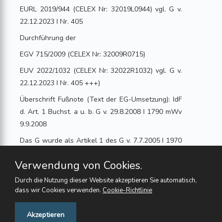
EURL 2019/944 (CELEX Nr: 32019L0944) vgl. G v.
22.12.2023 I Nr. 405
Durchführung der
EGV 715/2009 (CELEX Nr: 32009R0715)
EUV 2022/1032 (CELEX Nr: 32022R1032) vgl. G v.
22.12.2023 I Nr. 405 +++)
Überschrift Fußnote (Text der EG-Umsetzung): IdF
d. Art. 1 Buchst. a u. b. G v. 29.8.2008 I 1790 mWv
9.9.2008
Das G wurde als Artikel 1 des G v. 7.7.2005 I 1970
vom Bundestag mit Zustimmung des Bundesrates
Verwendung von Cookies.
beschlossen
Durch die Nutzung dieser Website akzeptieren Sie automatisch,
Inhaltsübersicht
dass wir Cookies verwenden.
Cookie-Richtlinie
Feedback
Akzeptieren