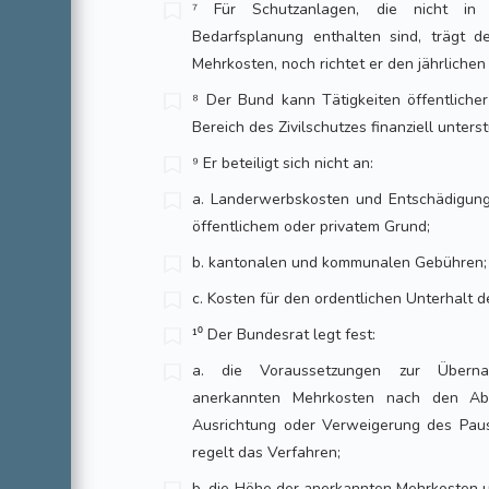
⁷ Für Schutzanlagen, die nicht i
Bedarfsplanung enthalten sind, trägt 
Mehrkosten, noch richtet er den jährlichen
⁸ Der Bund kann Tätigkeiten öffentlicher
Bereich des Zivilschutzes finanziell unters
⁹ Er beteiligt sich nicht an:
a. Landerwerbskosten und Entschädigun
öffentlichem oder privatem Grund;
b. kantonalen und kommunalen Gebühren;
c. Kosten für den ordentlichen Unterhalt 
¹⁰ Der Bundesrat legt fest:
a. die Voraussetzungen zur Übern
anerkannten Mehrkosten nach den Ab
Ausrichtung oder Verweigerung des Pau
regelt das Verfahren;
b. die Höhe der anerkannten Mehrkosten u