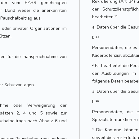
Rekrutierung (Art. 34) 
n der vom BABS genehmigten
der Schutzdienstpfli
der Bund weder die anerkannten
bearbeiten:¹³
 Pauschalbeitrag aus.
a. Daten über die Gesun
 oder privater Organisationen im
tützen.
b.¹⁴
Personendaten, die es 
Kaderpotenzial abzuklä
gen für die Inanspruchnahme von
² Es bearbeitet die Pe
der Ausbildungen im V
folgende Daten bearbei
der Schutzanlagen.
a. Daten über die Gesun
b.¹⁶
ahme oder Verweigerung der
Personendaten, die 
sätzen 2, 4 und 5 sowie zur
Spezialistenfunktion zu 
schalbeitrags nach Absatz 6 und
³ Die Kantone können 
soweit dies zur Erfüll
nd des Pauschalbeitrags; er kann