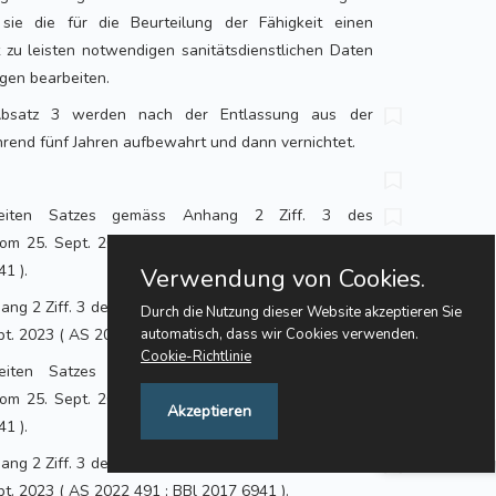
sie die für die Beurteilung der Fähigkeit einen
 zu leisten notwendigen sanitätsdienstlichen Daten
igen bearbeiten.
bsatz 3 werden nach der Entlassung aus der
hrend fünf Jahren aufbewahrt und dann vernichtet.
eiten Satzes gemäss Anhang 2 Ziff. 3 des
m 25. Sept. 2020, in Kraft seit 1. Sept. 2023 ( AS
1 ).
Verwendung von Cookies.
ng 2 Ziff. 3 des Datenschutzgesetzes vom 25. Sept.
Durch die Nutzung dieser Website akzeptieren Sie
ept. 2023 ( AS 2022 491 ; BBl 2017 6941 ).
automatisch, dass wir Cookies verwenden.
Cookie-Richtlinie
eiten Satzes gemäss Anhang 2 Ziff. 3 des
m 25. Sept. 2020, in Kraft seit 1. Sept. 2023 ( AS
Akzeptieren
1 ).
Feedback
ng 2 Ziff. 3 des Datenschutzgesetzes vom 25. Sept.
ept. 2023 ( AS 2022 491 ; BBl 2017 6941 ).