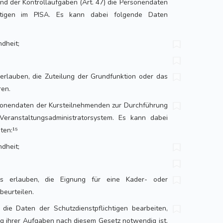
und der Kontrollaufgaben (Art. 47) die Personendaten
chtigen im PISA. Es kann dabei folgende Daten
dheit;
erlauben, die Zuteilung der Grundfunktion oder das
ren.
rsonendaten der Kursteilnehmenden zur Durchführung
eranstaltungsadministratorsystem. Es kann dabei
ten:¹⁵
dheit;
es erlauben, die Eignung für eine Kader- oder
beurteilen.
die Daten der Schutzdienstpflichtigen bearbeiten,
ung ihrer Aufgaben nach diesem Gesetz notwendig ist.