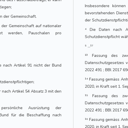
Insbesondere können 
tlegen;
bevorstehenden Dienst
en der Gemeinschaft.
der Schutzdienstpflicht
 der Gemeinschaft auf nationaler
⁴ Die Daten nach A
et werden, Pauschalen pro
Schutzdienstpflicht wä
⁵ …¹⁷
¹³ Fassung des zw
Datenschutzgesetzes vo
e nach Artikel 91 nicht der Bund
2022 491 ; BBl 2017 694
¹⁴ Fassung gemäss Anha
zdienstpflichtigen;
2020, in Kraft seit 1. S
r nach Artikel 54 Absatz 3 mit den
¹⁵ Fassung des zw
Datenschutzgesetzes vo
persönliche Ausrüstung der
2022 491 ; BBl 2017 694
 Bund für die Beschaffung nach
¹⁶ Fassung gemäss Anha
2020, in Kraft seit 1. S