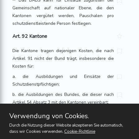
¹¹ Das BABS kann für Einsätze zugunsten der
Gemeinschaft auf nationaler Ebene, die den
Kantonen vergütet werden, Pauschalen pro
schutzdienstleistende Person festlegen.
Art. 92 Kantone
Die Kantone tragen diejenigen Kosten, die nach
Artikel 91 nicht der Bund trägt, insbesondere die
Kosten für:
a. die Ausbildungen und Einsätze der
Schutzdienstpflichtigen;
b. die Ausbildungen des Bundes, die dieser nach
Artikel 54 Absatz 3 mit den Kantonen vereinbart;
c. das Einsatzmaterial und die persönliche
Verwendung von Cookies.
Ausrüstung der Schutzdienstpflichtigen sowie die
Durch die Nutzung dieser Website akzeptieren Sie automatisch,
dem Bund für die Beschaffung nach Artikel 76
dass wir Cookies verwenden.
Cookie-Richtlinie
Absatz 2 anfallenden Kosten.