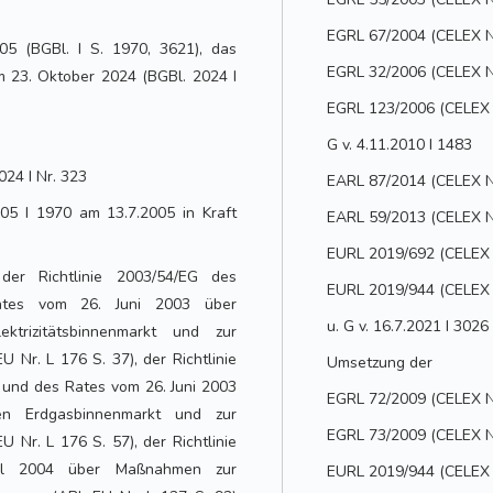
EGRL 67/2004 (CELEX N
005 (BGBl. I S. 1970, 3621), das
EGRL 32/2006 (CELEX N
m 23. Oktober 2024 (BGBl. 2024 I
EGRL 123/2006 (CELEX N
G v. 4.11.2010 I 1483
024 I Nr. 323
EARL 87/2014 (CELEX Nr
005 I 1970 am 13.7.2005 in Kraft
EARL 59/2013 (CELEX Nr
EURL 2019/692 (CELEX N
er Richtlinie 2003/54/EG des
EURL 2019/944 (CELEX N
ates vom 26. Juni 2003 über
u. G v. 16.7.2021 I 3026
ktrizitätsbinnenmarkt und zur
U Nr. L 176 S. 37), der Richtlinie
Umsetzung der
und des Rates vom 26. Juni 2003
EGRL 72/2009 (CELEX N
en Erdgasbinnenmarkt und zur
EGRL 73/2009 (CELEX N
U Nr. L 176 S. 57), der Richtlinie
il 2004 über Maßnahmen zur
EURL 2019/944 (CELEX N