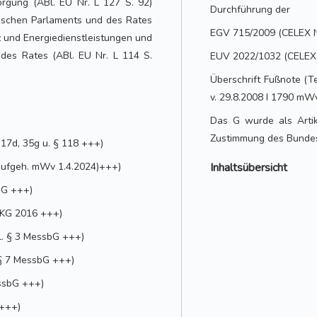
rgung (ABl. EU Nr. L 127 S. 92)
Durchführung der
äischen Parlaments und des Rates
EGV 715/2009 (CELEX 
z und Energiedienstleistungen und
des Rates (ABl. EU Nr. L 114 S.
EUV 2022/1032 (CELEX N
Überschrift Fußnote (Te
v. 29.8.2008 I 1790 mW
Das G wurde als Artik
Zustimmung des Bundes
 17d, 35g u. § 118 +++)
aufgeh. mWv 1.4.2024)+++)
Inhaltsübersicht
bG +++)
WKG 2016 +++)
l. § 3 MessbG +++)
 § 7 MessbG +++)
ssbG +++)
 +++)