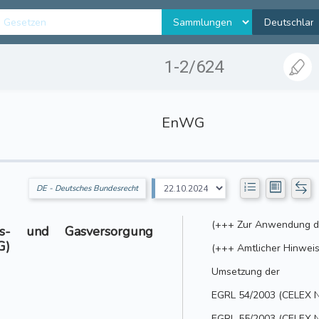
1-2/624
EnWG
DE - Deutsches Bundesrecht
(+++ Zur Anwendung d. §
äts- und Gasversorgung
G)
(+++ Amtlicher Hinwei
Umsetzung der
EGRL 54/2003 (CELEX N
EGRL 55/2003 (CELEX N