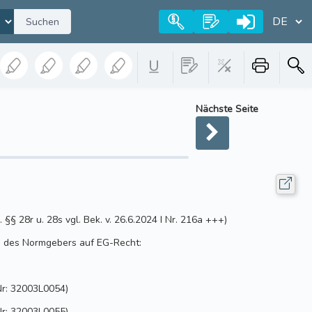
Suchen
Nächste Seite
§ 28r u. 28s vgl. Bek. v. 26.6.2024 I Nr. 216a +++)
s des Normgebers auf EG-Recht:
r: 32003L0054)
r: 32003L0055)