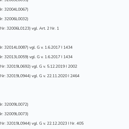
r: 32004L0067)
r: 32006L0032)
r: 32006L0123) vgl. Art. 2 Nr. 1
: 32014L0087) vgl. G v. 1.6.2017 I 1434
: 32013L0059) vgl. G v. 1.6.2017 I 1434
r: 32019L0692) vgl. G v. 5.12.2019 I 2002
r: 32019L0944) vgl. G v. 22.11.2020 I 2464
r: 32009L0072)
r: 32009L0073)
r: 32019L0944) vgl. G v. 22.12.2023 I Nr. 405