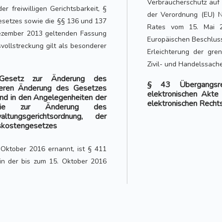
Verbraucherschutz auf 
r freiwilligen Gerichtsbarkeit, §
der Verordnung (EU) N
setzes sowie die §§ 136 und 137
Rates vom 15. Mai 2
Dezember 2013 geltenden Fassung
Europäischen Beschluss
llstreckung gilt als besonderer
Erleichterung der gre
Zivil- und Handelssache
Gesetz zur Änderung des
§ 43 Übergangsre
teren Änderung des Gesetzes
elektronischen Akte
und in den Angelegenheiten der
elektronischen Recht
 sowie zur Änderung des
altungsgerichtsordnung, der
tskostengesetzes
Oktober 2016 ernannt, ist § 411
in der bis zum 15. Oktober 2016