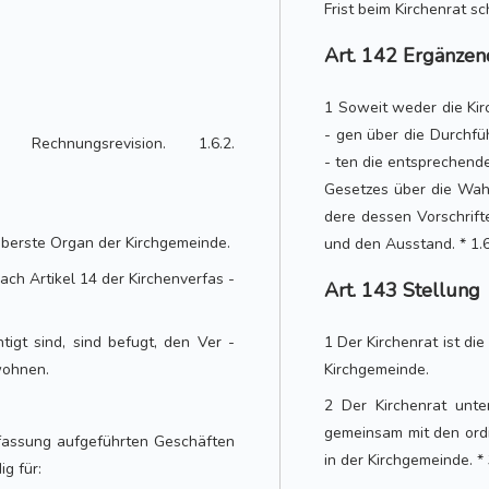
Frist beim Kirchenrat sch
Art. 142 Ergänze
1 Soweit weder die Ki
- gen über die Durchf
echnungsrevision. 1.6.2.
- ten die entsprechen
Gesetzes über die Wah
dere dessen Vorschrif
oberste Organ der Kirchgemeinde.
und den Ausstand. * 1.6
ach Artikel 14 der Kirchenverfas -
Art. 143 Stellung
tigt sind, sind befugt, den Ver -
1 Der Kirchenrat ist di
wohnen.
Kirchgemeinde.
2 Der Kirchenrat unte
gemeinsam mit den ord
rfassung aufgeführten Geschäften
in der Kirchgemeinde. * 
g für: