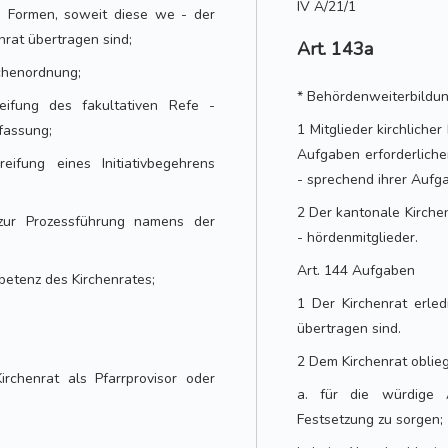
IV A/21/1
en Formen, soweit diese we - der
rat übertragen sind;
Art. 143a
irchenordnung;
* Behördenweiterbildu
eifung des fakultativen Refe -
1 Mitglieder kirchliche
fassung;
Aufgaben erforderliche
eifung eines Initiativbegehrens
- sprechend ihrer Aufga
2 Der kantonale Kirchen
 zur Prozessführung namens der
- hördenmitglieder.
Art. 144 Aufgaben
petenz des Kirchenrates;
1 Der Kirchenrat erle
übertragen sind.
2 Dem Kirchenrat oblie
rchenrat als Pfarrprovisor oder
a. für die würdige A
Festsetzung zu sorgen;