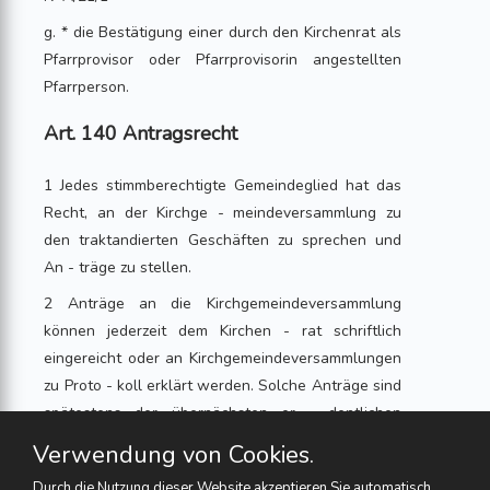
g. * die Bestätigung einer durch den Kirchenrat als
Pfarrprovisor oder Pfarrprovisorin angestellten
Pfarrperson.
Art. 140 Antragsrecht
1 Jedes stimmberechtigte Gemeindeglied hat das
Recht, an der Kirchge - meindeversammlung zu
den traktandierten Geschäften zu sprechen und
An - träge zu stellen.
2 Anträge an die Kirchgemeindeversammlung
können jederzeit dem Kirchen - rat schriftlich
eingereicht oder an Kirchgemeindeversammlungen
zu Proto - koll erklärt werden. Solche Anträge sind
spätestens der übernächsten or - dentlichen
Kirchgemeindeversammlung vorzulegen.
Verwendung von Cookies.
Art. 141 Protokoll
Durch die Nutzung dieser Website akzeptieren Sie automatisch,