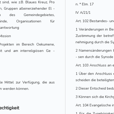
t sind, wie z.B. Blaues Kreuz, Pro
n. * Elm. 17
en, Gruppen alleinerziehender El -
IV A/21/1
n des Gemeindegebietes,
Art. 102 Bestandes- 
nde, Organisationen für
erantwortung
1 Veränderungen in Be
Zustimmung der betre
Mission
nehmigung durch die S
 Projekten im Bereich Oekumene,
2 Namensänderungen be
it und am interreligiösen Ge -
- sen durch die Synod
Art. 103 Anschluss an
1 Über den Anschluss 
scheiden die beteiligte
le Mittel zur Verfügung, die aus
2 Dieser Entscheid bed
en werden können.
3 Können sich die Kirch
Art. 104 Evangelische 
echtigkeit
1 Für die Zugehörigke