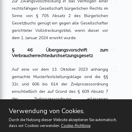
Zur Zwangsvollstreckung in das Vermögen einer
rechtsfähigen Gesellschaft bürgerlichen Rechts im
Sinne von § 705 Absatz 2 des Bürgerlichen
Gesetzbuchs genügt ein gegen alle Gesellschafter
gerichteter Vollstreckungstitel, wenn dieser vor
dem 1. Januar 2024 erwirkt wurde.
§ 46 Übergangsvorschrift zum
Verbraucherrechtedurchsetzungsgesetz
Auf eine vor dem 13. Oktober 2023 anhängig
gemachte Musterfeststellungsklage sind die §§
32c und 606 bis 614 der Zivilprozessordnung
einschließlich der auf Grund des § 609 Absatz 7
der Zivilprozessordnung erlassenen
Musterfeststellungsklagenregister-Verordnung
Verwendung von Cookies.
sowie § 119 Absatz 3 des
Durch die Nutzung dieser Website akzeptieren Sie automatisch,
Gerichtsverfassungsgesetzes in der bis
dass wir Cookies verwenden.
Cookie-Richtlinie
einschließlich 12. Oktober 2023 geltenden