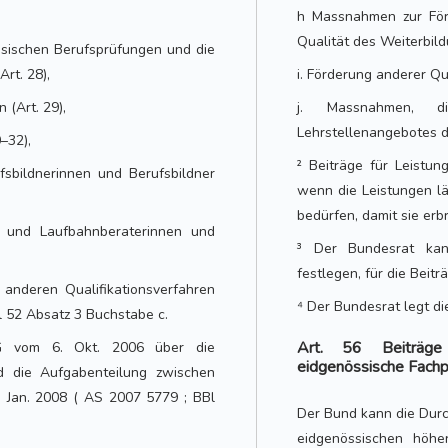
h Massnahmen zur Förd
Qualität des Weiterbild
ssischen Berufsprüfungen und die
rt. 28),
i. Förderung anderer Qua
(Art. 29),
j. Massnahmen, d
Lehrstellenangebotes di
0–32),
² Beiträge für Leistu
fsbildnerinnen und Berufsbildner
wenn die Leistungen lä
bedürfen, damit sie erb
n- und Laufbahnberaterinnen und
³ Der Bundesrat kann
festlegen, für die Bei
anderen Qualifikationsverfahren
⁴ Der Bundesrat legt di
el 52 Absatz 3 Buchstabe c.
Art. 56 Beiträge 
G vom 6. Okt. 2006 über die
eidgenössische Fachp
d die Aufgabenteilung zwischen
. Jan. 2008 ( AS 2007 5779 ; BBl
Der Bund kann die Dur
eidgenössischen höhe