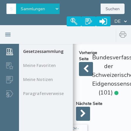
Suchen
Gesetzessammlung
Vorherige
Bundesverfas
Seite
der
Meine Favoriten
Schweizerisch
Meine Notizen
Eidgenossensc
(101)
Paragrafenverweise
Nächste Seite
CH -