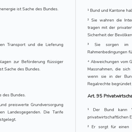
nenergie ist Sache des Bundes.
¹ Bund und Kantone halt
² Sie wahren die Inte
tragen mit der private
Sicherheit der Bevölker
den Transport und die Lieferung
³ Sie sorgen im R
Rahmenbedingungen für 
lagen zur Beförderung flüssiger
⁴ Abweichungen vom Gr
ist Sache des Bundes.
Massnahmen, die sich 
wenn sie in der Bun
Regalrechte begründet 
e des Bundes.
Art. 95 Privatwirtscha
 und preiswerte Grundversorgung
¹ Der Bund kann Vo
len Landesgegenden. Die Tarife
privatwirtschaftlichen E
stgelegt.
² Er sorgt für einen 