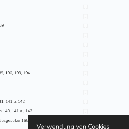
 69
89, 190, 193, 194
41, 141 a, 142
m 140, 141 a , 142
undesgesetze 165
Verwendung von Cookies.