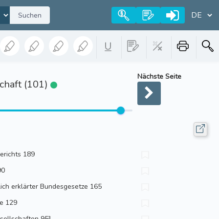
Suchen
Nächste Seite
chaft (101)
erichts 189
90
ich erklärter Bundesgesetze 165
he 129
sellschaften 95³