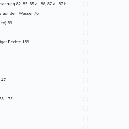
ierung 82, 85, 85 a , 86, 87 a , 87 b
es auf dem Wasser 76
sen) 83
iger Rechte 189
147
63, 173