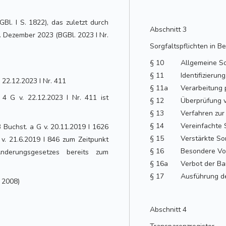
l. I S. 1822), das zuletzt durch
Abschnitt 3
. Dezember 2023 (BGBl. 2023 I Nr.
Sorgfaltspflichten in 
§ 10
Allgemeine So
§ 11
 22.12.2023 I Nr. 411
§ 11a
Verarbeitung 
4 G v. 22.12.2023 I Nr. 411 ist
§ 12
§ 13
§ 14
Vereinfachte 
 Buchst. a G v. 20.11.2019 I 1626
§ 15
Verstärkte So
 v. 21.6.2019 I 846 zum Zeitpunkt
§ 16
Besondere Vor
Änderungsgesetzes bereits zum
§ 16a
Verbot der Ba
§ 17
 2008)
Abschnitt 4