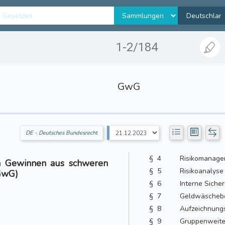
1-2/184
GwG
DE - Deutsches Bundesrecht
§ 4
Risikomanage
n Gewinnen aus schweren
§ 5
Risikoanalyse
 GwG)
§ 6
Interne Sich
§ 7
Geldwäschebe
§ 8
Aufzeichnung
§ 9
Gruppenweite 