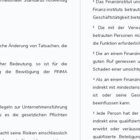
ernationaler Standards notwendig
¹ Das Finanzinstitut u
Finanz-instituts betr
Geschäftstätigkeit biet
² Die mit der Verwal
betrauten Personen mü
die Funktion erforderli
liche Änderung von Tatsachen, die
³ Die an einem Finanzin
guten Ruf geniessen u
her Bedeutung, so ist für die
Schaden einer umsichtig
ig die Bewilligung der FINMA
⁴ Als an einem Finanzinst
indirekt mit mindesten
ist oder seine Ges
beeinflussen kann.
 Regeln zur Unternehmensführung
⁵ Jede Person hat der
s es die gesetzlichen Pflichten
indirekt eine qualifizi
erwirbt oder veräuss
wacht seine Risiken einschliesslich
qualifizierte Beteilig