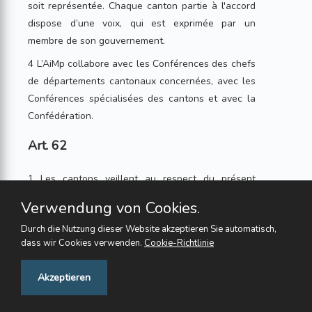
soit représentée. Chaque canton partie à l'accord
dispose d’une voix, qui est exprimée par un
membre de son gouvernement.
4 L’AiMp collabore avec les Conférences des chefs
de départements cantonaux concernées, avec les
Conférences spécialisées des cantons et avec la
Confédération.
Art. 62
1 Les cantons veillent au respect du présent
accord.
Verwendung von Cookies.
2 L'AiMp traite les dénonciations de cantons
Durch die Nutzung dieser Website akzeptieren Sie automatisch,
concernant le respect du présent accord par l es
dass wir Cookies verwenden.
Cookie-Richtlinie
autres cantons.
Feedback
Akzeptieren